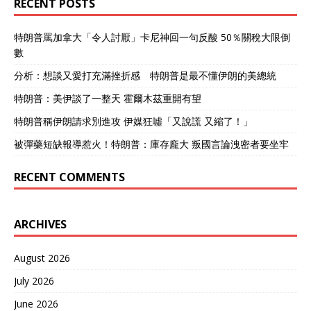
RECENT POSTS
特朗普罵加拿大「令人討厭」卡尼神回一句反酸 50％關稅大限倒
數
分析：想談又愛打充滿挫折感 特朗普是最不懂伊朗的美總統
特朗普：美伊談了一整天 霍爾木茲重開有望
特朗普稱伊朗請求別進攻 伊媒狂噓「又說謊 又縮了！」
被彈藥短缺報導惹火！特朗普：庫存龐大 叛國言論洩密者要坐牢
RECENT COMMENTS
ARCHIVES
August 2026
July 2026
June 2026