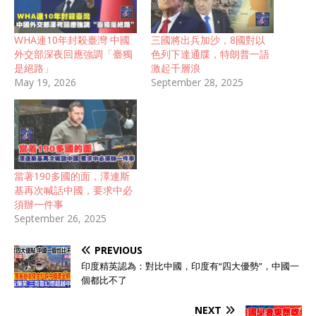
WHA連10年封殺臺灣 中國
三國將出兵加沙，8國對以
外交部深夜回應強調「臺獨
色列下達通牒，特朗普一語
是絕路」
激起千層浪
May 19, 2026
September 28, 2025
當著190多國的面，澤連斯
基再次喊話中國，要求中必
須辦一件事
September 26, 2025
PREVIOUS
印度精英認為：對比中國，印度有“四大優勢”，中國一
個都比不了
NEXT