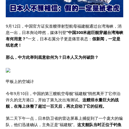
9月12日，中国官方证实首艘弹射型航母福建舰通过台湾海峡，消
息一出，日本舆论哗然，媒体刊登
“中国300米超巨舰穿越台湾海峡
有何用意？”
一文，日本右翼分子更是痛苦表态：
假新闻，一定是
纸老虎！
那么，中方此举到底意欲何为？日本人又为何破防？
甲板上的空城计
今年9月10日，中国的第三艘航空母舰“福建舰”悄然离开了它停泊
许久的北方港口，开始了第九次出海测试。
这艘排水量巨大的战
舰，在海上休整了超过一百天后，再次启动了它的征程。
第二天下午一点，日本防卫省的雷达屏幕上捕捉到了一个庞大的编
队，他们迅速确认，主角正是“福建舰”。
这支舰队当时正位于钓鱼