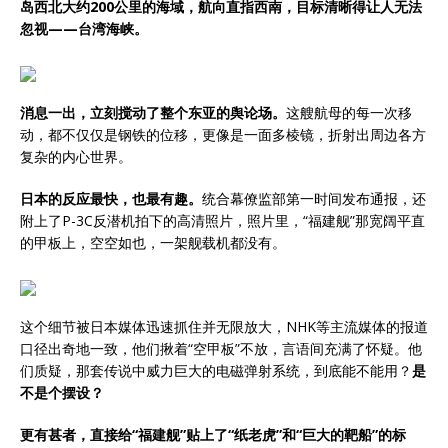
岛西北大约200公里的海域，航向直指西南，目标清晰得让人无法
忽视——台湾海峡。
消息一出，立刻搅动了整个东亚的舆论场。
这艘航母的每一次移
动，都不仅仅是钢铁的位移，更像是一面多棱镜，折射出周边各方
复杂的内心世界。
日本的反应最快，也最有趣。
统合幕僚监部第一时间发布通报，还
附上了P-3C反潜机拍下的高清照片，照片里，“福建舰”那宽阔平直
的甲板上，空空如也，一架舰载机都没有。
这个细节被日本媒体迅速抓住并无限放大，NHK等主流媒体的报道
口径出奇地一致，他们揪着“空甲板”不放，言语间充满了怀疑。他
们质疑，那套传说中威力巨大的电磁弹射系统，到底能不能用？
是
不是个摆设？
更有甚者，直接给“福建舰”贴上了“纸老虎”和“巨大的靶船”的标