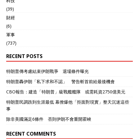
科技
(39)
財經
(6)
軍事
(737)
RECENT POSTS
特朗普傳考慮結束伊朗戰爭 退場條件曝光
特朗普轟伊朗「私下求和不認」 警告斬首前給最後機會
CBO報告：建造「特朗普」級戰艦艦隊 或需耗資2750億美元
特朗普民調跌到生涯最低 幕僚爆他「拒面對現實」整天沉迷這些
事
除非美國滿足6條件 否則伊朗不會重開霍峽
RECENT COMMENTS