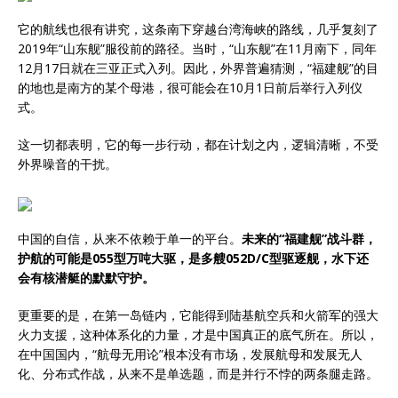
它的航线也很有讲究，这条南下穿越台湾海峡的路线，几乎复刻了
2019年“山东舰”服役前的路径。当时，“山东舰”在11月南下，同年
12月17日就在三亚正式入列。因此，外界普遍猜测，“福建舰”的目
的地也是南方的某个母港，很可能会在10月1日前后举行入列仪
式。
这一切都表明，它的每一步行动，都在计划之内，逻辑清晰，不受
外界噪音的干扰。
中国的自信，从来不依赖于单一的平台。
未来的“福建舰”战斗群，
护航的可能是055型万吨大驱，是多艘052D/C型驱逐舰，水下还
会有核潜艇的默默守护。
更重要的是，在第一岛链内，它能得到陆基航空兵和火箭军的强大
火力支援，这种体系化的力量，才是中国真正的底气所在。所以，
在中国国内，“航母无用论”根本没有市场，发展航母和发展无人
化、分布式作战，从来不是单选题，而是并行不悖的两条腿走路。