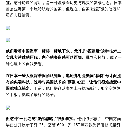
签。
这种论调的背后，是一种混杂着历史与现实的复杂心态。日本
曾是亚洲第一个玩转航母的国家，但现在，自家“出云”级的改装却
显得步履蹒跚。
他们看着中国海军一艘接一艘地下水，尤其是“福建舰”这种技术上
实现大跨越的巨舰，内心的失衡感可想而知。
批判和怀疑，成了一
种心理上的自我安慰。
在日本一些人根深蒂固的认知里，电磁弹射是美国“福特”号才配拥
有的尖端科技，这种对美国技术的“慕强”心态，让他们很难接受中
国能独立搞定。
于是，他们拼命从表象上寻找“破绽”，那个空荡荡
的甲板，就成了最好的靶子。
但这种“一孔之见”显然忽略了很多事实。
他们似乎忘了，中国方面
早已公开展示了歼-35、空警-600、歼-15T等四款为弹射起飞量身