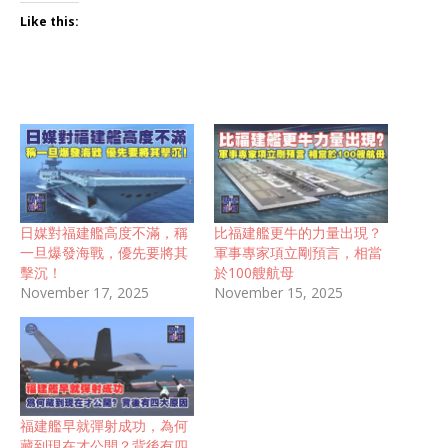
Like this:
日媒對福建艦高度不滿，稱
比福建艦更牛的力量出現？
一旦爆發海戰，優先要將其
軍事專家項立剛預言，相當
擊沉！
於100艘航母
November 17, 2025
November 15, 2025
福建艦早就彈射成功，為何
藏到現在才公開？背後有四