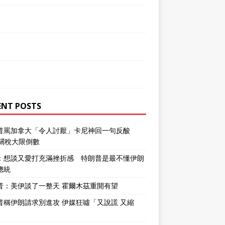
ENT POSTS
普罵加拿大「令人討厭」卡尼神回一句反酸
％關稅大限倒數
：想談又愛打充滿挫折感 特朗普是最不懂伊朗
總統
普：美伊談了一整天 霍爾木茲重開有望
普稱伊朗請求別進攻 伊媒狂噓「又說謊 又縮
」