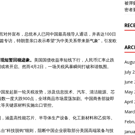
被彈
密者
REC
宫对外宣布，总统本人已同中国最高领导人通话，并表达100日
长篇专访，特朗普亲口表示希望“为中美关系带来新气象”，引发欧
ARC
出现短暂回稳迹象。
美国国债收益率短线下行，人民币汇率止跌
Augu
或将开启。然而4月2日，一场关税风暴瞬间打破和谐氛围。
July 
June
May 
中国发起新一轮关税攻势，涉及信息技术、汽车、清洁能源、芯
指数一度大跌900点，全球商品市场震荡加剧。中国商务部旋即
April
土等关键原材料实施出口管控。
Marc
制，涵盖高性能芯片、半导体生产设备、化工新材料和乙烷等。
Febr
台“科技脱钩”细则，阻断中国企业获取部分美国高端装备与技
Janua