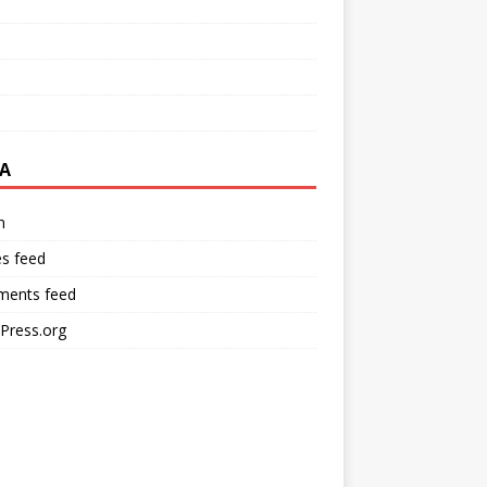
A
n
es feed
ents feed
Press.org