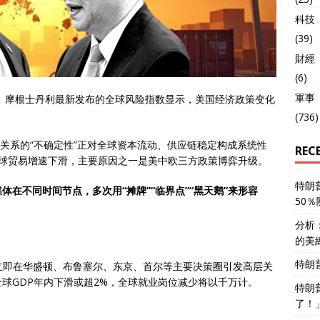
科技
(39)
財經
(6)
軍事
绷。摩根士丹利最新发布的全球风险指数显示，美国经济政策变化
(736)
美关系的“不确定性”正对全球资本流动、供应链稳定构成系统性
REC
全球贸易增速下滑，主要原因之一是美中欧三方政策博弈升级。
特朗
在不同时间节点，多次用“摊牌”“临界点”“黑天鹅”来形容
50
分析
的美
特朗
，立即在华盛顿、布鲁塞尔、东京、首尔等主要决策圈引发高层关
球GDP年内下滑或超2%，全球就业岗位减少将以千万计。
特朗
了！