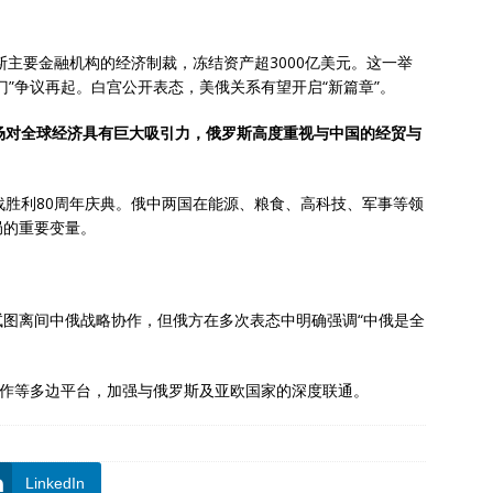
斯主要金融机构的经济制裁，冻结资产超3000亿美元。这一举
门”争议再起。白宫公开表态，美俄关系有望开启“新篇章”。
场对全球经济具有巨大吸引力，俄罗斯高度重视与中国的经贸与
战胜利80周年庆典。俄中两国在能源、粮食、高科技、军事等领
局的重要变量。
图离间中俄战略协作，但俄方在多次表态中明确强调“中俄是全
合作等多边平台，加强与俄罗斯及亚欧国家的深度联通。
LinkedIn