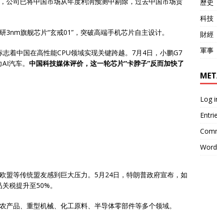
承认，公司已将中国市场从年度利润预测中剔除，过去中国市场贡
歷史
科技
研3nm旗舰芯片“玄戒01”，突破高端手机芯片自主设计。
財經
軍事
，标志着中国在高性能CPU领域实现关键跨越。7月4日，小鹏G7
AI汽车。
中国科技媒体评价，这一轮芯片“卡脖子”反而加快了
MET
Log i
Entri
Comm
Word
让欧盟等传统盟友感到巨大压力。5月24日，特朗普政府宣布，如
关税提升至50%。
国农产品、重型机械、化工原料、半导体零部件等多个领域。