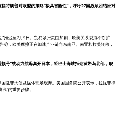
指特朗普对欧盟的策略“极具冒险性”，呼吁27国必须团结应对
期”推迟至7月9日。贸易紧张氛围加剧，欧美关系裂痕不断扩
s发布报告称，欧美摩擦正在加速产业链向东南亚、南亚和拉美转移，
华盛顿号”核动力航母离开日本，经巴士海峡抵达黄岩岛北部，舰
等国驻菲大使及媒体现场观摩。美国国务院公开表示，拉拢菲律
防线”的重要步骤。