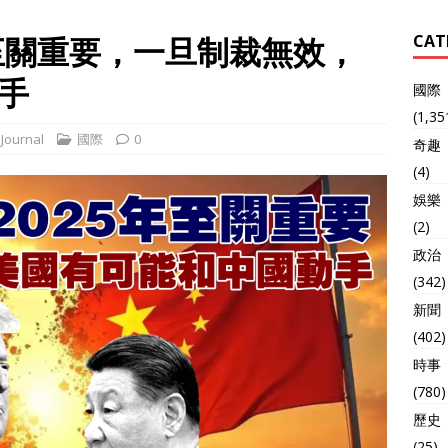
年至關重要，一旦制裁無效，
CAT
手
國際
(1,35
Journal
國際
0
奇趣
(4)
娛樂
(2)
政治
(342)
新聞
(402)
時事
(780)
歷史
(25)