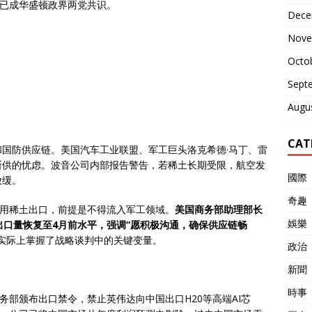
”已成华盛顿政界两党共识。
Dece
Nove
Octo
Sept
Augu
CAT
国防供应链。美国汽车工业联盟、军工巨头洛克希德·马丁、雷
断供的忧虑。波音公司内部报告警告，若稀土长期受限，航空发
國際
放缓。
奇趣
民用稀土出口，前提是不得流入军工领域。
美国商务部助理部长
娛樂
出口量恢复至4月前水平，强调“愿积极沟通，确保供应链畅
实际上掌握了战略谈判中的关键变量。
政治
新聞
時事
务部颁布出口禁令，禁止英伟达向中国出口H20等高端AI芯