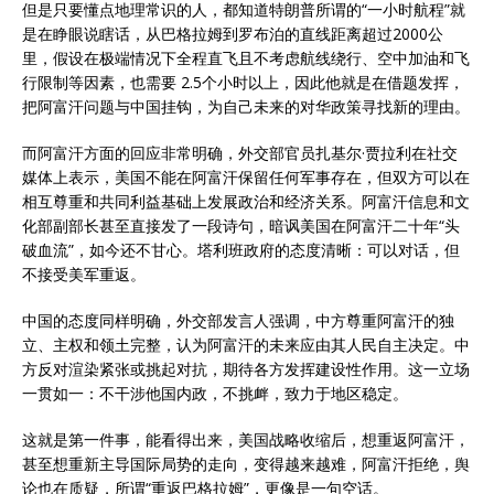
但是只要懂点地理常识的人，都知道特朗普所谓的“一小时航程”就
是在睁眼说瞎话，从巴格拉姆到罗布泊的直线距离超过2000公
里，假设在极端情况下全程直飞且不考虑航线绕行、空中加油和飞
行限制等因素，也需要 2.5个小时以上，因此他就是在借题发挥，
把阿富汗问题与中国挂钩，为自己未来的对华政策寻找新的理由。
而阿富汗方面的回应非常明确，外交部官员扎基尔·贾拉利在社交
媒体上表示，美国不能在阿富汗保留任何军事存在，但双方可以在
相互尊重和共同利益基础上发展政治和经济关系。阿富汗信息和文
化部副部长甚至直接发了一段诗句，暗讽美国在阿富汗二十年“头
破血流”，如今还不甘心。塔利班政府的态度清晰：可以对话，但
不接受美军重返。
中国的态度同样明确，外交部发言人强调，中方尊重阿富汗的独
立、主权和领土完整，认为阿富汗的未来应由其人民自主决定。中
方反对渲染紧张或挑起对抗，期待各方发挥建设性作用。这一立场
一贯如一：不干涉他国内政，不挑衅，致力于地区稳定。
这就是第一件事，能看得出来，美国战略收缩后，想重返阿富汗，
甚至想重新主导国际局势的走向，变得越来越难，阿富汗拒绝，舆
论也在质疑，所谓“重返巴格拉姆”，更像是一句空话。