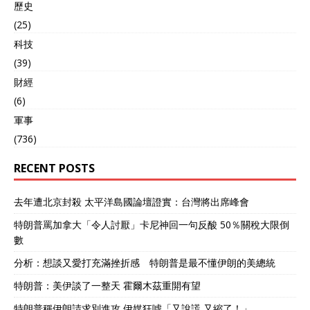
歷史
(25)
科技
(39)
財經
(6)
軍事
(736)
RECENT POSTS
去年遭北京封殺 太平洋島國論壇證實：台灣將出席峰會
特朗普罵加拿大「令人討厭」卡尼神回一句反酸 50％關稅大限倒
數
分析：想談又愛打充滿挫折感 特朗普是最不懂伊朗的美總統
特朗普：美伊談了一整天 霍爾木茲重開有望
特朗普稱伊朗請求別進攻 伊媒狂噓「又說謊 又縮了！」