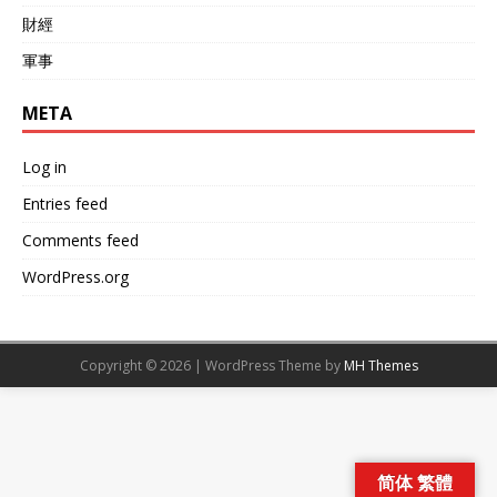
財經
軍事
META
Log in
Entries feed
Comments feed
WordPress.org
Copyright © 2026 | WordPress Theme by
MH Themes
简体 繁體