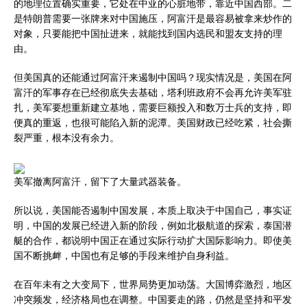
的地理位置确实重要，它处在中亚的心脏地带，靠近中国西部。二
是特朗普需要一张牌来对中国施压，阿富汗是最容易被拿来炒作的
对象，只要能把中国扯进来，就能找到国内选民和盟友支持的理
由。
但美国真的还能通过阿富汗来遏制中国吗？现实情况是，美国在阿
富汗的军事存在已经彻底失去基础，塔利班政府不会再允许美军驻
扎，美军要想重新建立基地，需要巨额投入和数万士兵的支持，即
便真的重返，也很可能陷入新的泥潭。美国财政已经吃紧，社会撕
裂严重，根本没有余力。
美军撤离阿富汗，留下了大量武器装备。
所以说，美国能否遏制中国发展，本质上取决于中国自己，事实证
明，中国的发展已经进入新的阶段，例如北极航道的探索，泰国潜
艇的合作，都说明中国正在通过实际行动扩大国际影响力。即使美
国不断挑衅，中国也有足够的手段来维护自身利益。
在百年未有之大变局下，世界局势更加动荡。大国博弈激烈，地区
冲突频发，经济格局也在调整。中国要走的路，仍然是坚持和平发