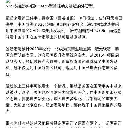
S26T潜艇为中国039A/B型常规动力潜艇的外贸型。
最后来看第三件事，据泰国《曼谷邮报》18日报道，在前两天泰国
海军与中国签署了S26T潜艇项目的补充协议，决定继续建造并采
用中国制造的CHD620柴油发动机，替代德国的MTU396，而这意
味着中国军工在国际市场上的认可度越来越高。
这艘潜艇预计2028年交付，将成为东南亚地区第一艘元级潜，泰
国方面明确表示，这会显著提升海军综合实力。从2016年项目启
动到今天，经历过停滞和调整，但最终泰国还是选择了中国发动
机，这不仅是对中国制造的认可，也是对中国长期合作态度的信
任。
通过以上三件事可以看出一个情况，那就是美国在国际事务中越来
越被动，这个与美国战略收缩的大背景相符合，而中国以更加积极
的态度，拥抱世界新变化，成为世界多极化、和平稳定的重要力
量，无论是北极合作，还是潜艇项目，都体现了中国拥抱世界的姿
态。
那么为什么特朗普又把目标锁定阿富汗？原因有两个，一是阿富汗