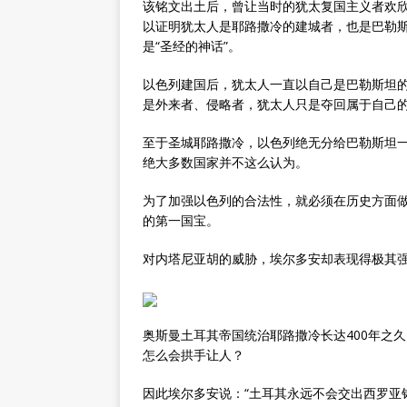
该铭文出土后，曾让当时的犹太复国主义者欢
以证明犹太人是耶路撒冷的建城者，也是巴勒
是“圣经的神话”。
以色列建国后，犹太人一直以自己是巴勒斯坦
是外来者、侵略者，犹太人只是夺回属于自己
至于圣城耶路撒冷，以色列绝无分给巴勒斯坦
绝大多数国家并不这么认为。
为了加强以色列的合法性，就必须在历史方面
的第一国宝。
对内塔尼亚胡的威胁，埃尔多安却表现得极其
奥斯曼土耳其帝国统治耶路撒冷长达400年之
怎么会拱手让人？
因此埃尔多安说：“土耳其永远不会交出西罗亚