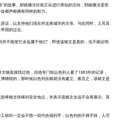
性”的故事。耶路撒冷目前正在进行类似的活动，耶路撒冷是世
督徒都声称拥有同样的权力。
出异议，以支持他们现在对这座城市的主张。与此同时，土耳其
曼帝国的过去。
间并不能使它永远属于他们”，即使该铭文是真的，也不能证明
件文物直接找过他，但他专门给以色列人看了1883年的记录，
入博物馆的，那时候以色列压根就没有建立。换言之，该铭文是
紧急将铭文转移到安全地点，并表示该铭文永远不会再展示。其
特工组织一定会不惜一切代价搞到手，以色列的不择手段，人尽