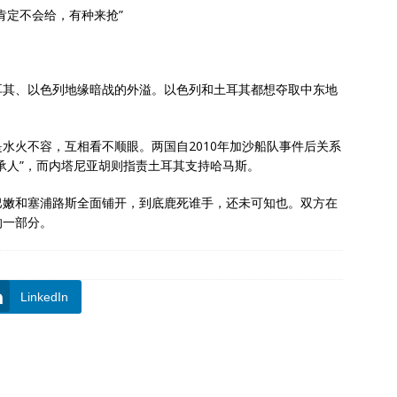
肯定不会给，有种来抢”
耳其、以色列地缘暗战的外溢。以色列和土耳其都想夺取中东地
水火不容，互相看不顺眼。两国自2010年加沙船队事件后关系
承人”，而内塔尼亚胡则指责土耳其支持哈马斯。
巴嫩和塞浦路斯全面铺开，到底鹿死谁手，还未可知也。双方在
的一部分。
LinkedIn