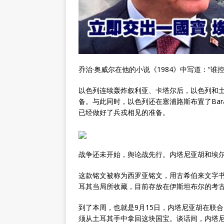
乔治·奥威尔在他的小说《1984》中写道：“
以色列连续轰炸叙利亚、卡塔尔后，以色列和
备。与此同时，以色列还在塞浦路斯布置了Bar
已经做好了兵戎相见的准备。
战争还未开始，舆论战先行。内塔尼亚胡和埃尔
这款铭文被称为西罗亚铭文，用古希伯来文字书
耳其当局所收藏，目前存放在伊斯坦布尔的考
到了本周，也就是9月15日，内塔尼亚胡在联
须从土耳其手中拿回这块国宝。谈话间，内塔尼