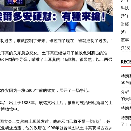
科技
(39)
財經
(6)
軍事
谁控制过去，谁就控制了未来。谁控制了现在，谁就控制了过去。”
(736)
土耳其的关系急剧恶化。土耳其已经做好了被以色列袭击的准
ak MX防空导弹，瞄准了土耳其的F16战机。很显然，以土两强
REC
特朗
50
多安因为一块2800年前的铭文，展开了一场争论。
分析
的美
写，出土于1888年。该铭文出土后，被当时统治巴勒斯坦的土
特朗
古博物馆中。
特朗
合国大会上突然向土耳其发难，他表示自己将不惜一切代价，必
了！
亚胡还透露，他的政府在1998年就曾试图从土耳其获得古西罗