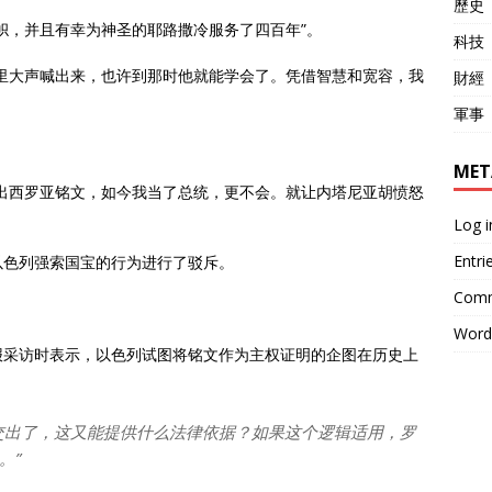
歷史
帜，并且有幸为神圣的耶路撒冷服务了四百年”。
科技
里大声喊出来，也许到那时他就能学会了。凭借智慧和宽容，我
財經
軍事
MET
出西罗亚铭文，如今我当了总统，更不会。就让内塔尼亚胡愤怒
Log i
Entri
以色列强索国宝的行为进行了驳斥。
Comm
Word
日报采访时表示，以色列试图将铭文作为主权证明的企图在历史上
交出了，这又能提供什么法律依据？如果这个逻辑适用，罗
。”