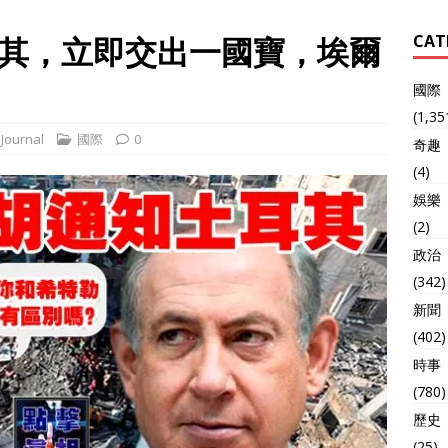
其，立即交出一國寶，埃爾
CAT
國際
(1,35
Journal
國際
0
奇趣
(4)
娛樂
(2)
政治
(342)
新聞
(402)
時事
(780)
歷史
(25)