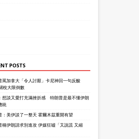
ENT POSTS
普罵加拿大「令人討厭」卡尼神回一句反酸
％關稅大限倒數
：想談又愛打充滿挫折感 特朗普是最不懂伊朗
總統
普：美伊談了一整天 霍爾木茲重開有望
普稱伊朗請求別進攻 伊媒狂噓「又說謊 又縮
」