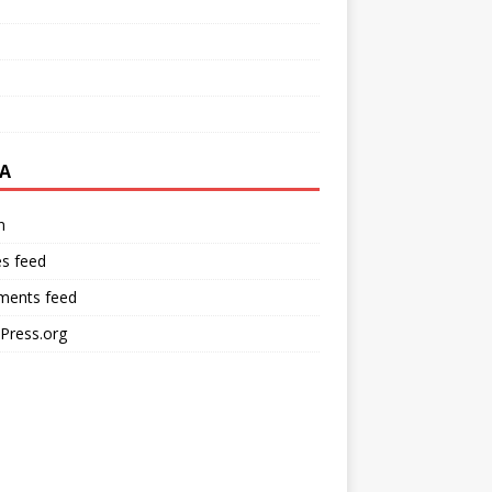
A
n
es feed
ents feed
Press.org