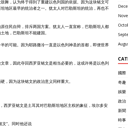
欣鼓舞，认为终于得到了重建以色列国的依据。因为这块铭文可
Dece
斯坦地区最早的统治者之一。犹太人对巴勒斯坦的统治，再也不
Nove
Octo
的原住民自辩，排斥两国方案。犹太人一直宣称，巴勒斯坦人都
的土地，巴勒斯坦不能建国。
Sept
Augu
一半的可能。因为耶路撒冷一直是以色列神圣的首都，即便世界
CAT
做文章，因此夺回西罗亚铭文是相当必要的，这或许将是以色列
國際
强硬，因为这块铭文的政治意义同样重大。
奇趣
娛樂
政治
久，西罗亚铭文是土耳其对巴勒斯坦地区主权的象征，埃尔多安
新聞
時事
铭文”。同时他还说