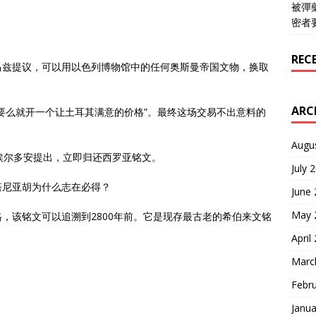
被彈
密者
REC
马兹提议，可以用以色列博物馆中的任何奥斯曼帝国文物，换取
ARC
要么就开一个让土耳其满意的价格”。最终这场交易不出意料的
Augu
埃尔多安提出，立即归还西罗亚铭文。
July 
塔尼亚胡为什么志在必得？
June
May 
，该铭文可以追溯到2800年前。它是现存最古老的希伯来文铭
April
Marc
Febr
Janua