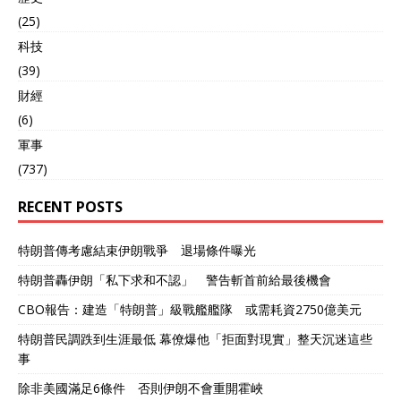
(25)
科技
(39)
財經
(6)
軍事
(737)
RECENT POSTS
特朗普傳考慮結束伊朗戰爭 退場條件曝光
特朗普轟伊朗「私下求和不認」 警告斬首前給最後機會
CBO報告：建造「特朗普」級戰艦艦隊 或需耗資2750億美元
特朗普民調跌到生涯最低 幕僚爆他「拒面對現實」整天沉迷這些
事
除非美國滿足6條件 否則伊朗不會重開霍峽