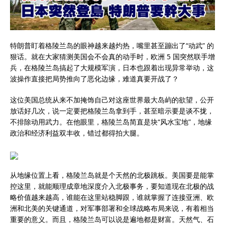
特朗普盯着格陵兰岛的眼神越来越灼热，嘴里甚至蹦出了“动武” 的
狠话。就在大家猜测美国会不会真的动手时，欧洲 5 国突然联手增
兵，在格陵兰岛搞起了大规模军演，日本也跟着出现异常举动，这
波操作直接把局势推向了恶化边缘，难道真要开战了？
这位美国总统从来不加掩饰自己对这座世界最大岛屿的欲望，公开
放话好几次，说一定要把格陵兰岛拿到手，甚至暗示要是谈不拢，
不排除动用武力。在他眼里，格陵兰岛简直是块“风水宝地”，地缘
政治和经济利益双丰收，错过都得拍大腿。
从地缘位置上看，格陵兰岛就是个天然的北极跳板。美国要是能掌
控这里，就能顺理成章地深度介入北极事务，要知道现在北极的战
略价值越来越高，谁能在这里站稳脚跟，谁就掌握了连接亚洲、欧
洲和北美的关键通道，对军事部署和全球战略布局来说，有着相当
重要的意义。而且，格陵兰岛可以说是遍地都是财富。天然气、石