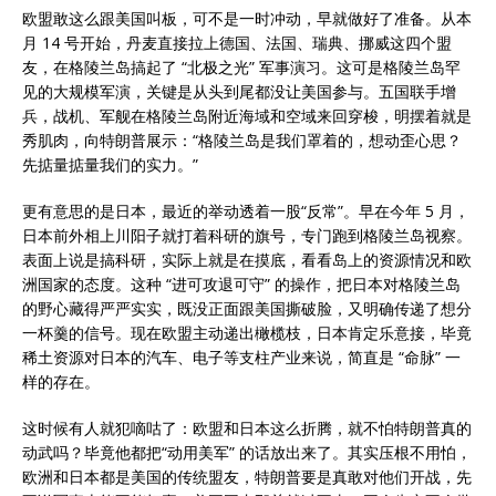
欧盟敢这么跟美国叫板，可不是一时冲动，早就做好了准备。从本
月 14 号开始，丹麦直接拉上德国、法国、瑞典、挪威这四个盟
友，在格陵兰岛搞起了 “北极之光” 军事演习。这可是格陵兰岛罕
见的大规模军演，关键是从头到尾都没让美国参与。五国联手增
兵，战机、军舰在格陵兰岛附近海域和空域来回穿梭，明摆着就是
秀肌肉，向特朗普展示：“格陵兰岛是我们罩着的，想动歪心思？
先掂量掂量我们的实力。”
更有意思的是日本，最近的举动透着一股“反常”。早在今年 5 月，
日本前外相上川阳子就打着科研的旗号，专门跑到格陵兰岛视察。
表面上说是搞科研，实际上就是在摸底，看看岛上的资源情况和欧
洲国家的态度。这种 “进可攻退可守” 的操作，把日本对格陵兰岛
的野心藏得严严实实，既没正面跟美国撕破脸，又明确传递了想分
一杯羹的信号。现在欧盟主动递出橄榄枝，日本肯定乐意接，毕竟
稀土资源对日本的汽车、电子等支柱产业来说，简直是 “命脉” 一
样的存在。
这时候有人就犯嘀咕了：欧盟和日本这么折腾，就不怕特朗普真的
动武吗？毕竟他都把“动用美军” 的话放出来了。其实压根不用怕，
欧洲和日本都是美国的传统盟友，特朗普要是真敢对他们开战，先