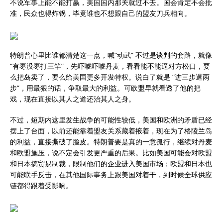
不说军事上能不能打赢，美国国内那关就过不去。国会肯定不会批
准，民众也得炸锅，毕竟谁也不想跟自己的盟友刀兵相向。
特朗普心里比谁都清楚这一点，喊“动武” 不过是谈判的套路，就像
“有枣没枣打三竿”，先吓唬吓唬丹麦，看看能不能逼对方松口，要
么把岛卖了，要么给美国更多开发特权。说白了就是 “进三步退两
步”，用最狠的话，争取最大的利益。可欧盟早就看透了他的把
戏，现在直接以其人之道还治其人之身。
不过，短期内这里发生战争的可能性较低，美国和欧洲的矛盾已经
摆上了台面，以前还能靠着盟友关系藏着掖着，现在为了格陵兰岛
的利益，直接撕破了脸皮。特朗普要是真的一意孤行，继续对丹麦
和欧盟施压，说不定会引发更严重的后果。比如美国可能会对欧盟
和日本搞贸易制裁，限制他们的企业进入美国市场；欧盟和日本也
可能联手反击，在其他国际事务上跟美国对着干，到时候全球供应
链都得跟着受影响。