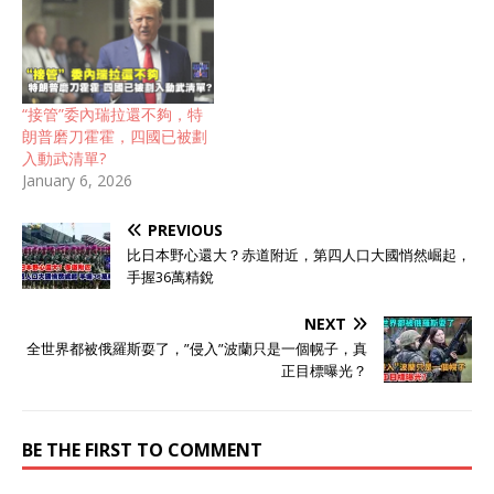
“接管”委內瑞拉還不夠，特
朗普磨刀霍霍，四國已被劃
入動武清單?
January 6, 2026
PREVIOUS
比日本野心還大？赤道附近，第四人口大國悄然崛起，
手握36萬精銳
NEXT
全世界都被俄羅斯耍了，”侵入”波蘭只是一個幌子，真
正目標曝光？
BE THE FIRST TO COMMENT