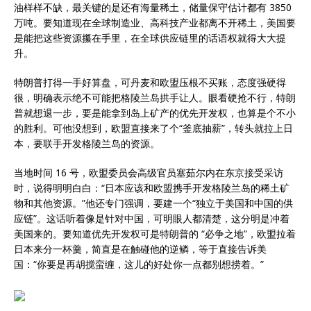
油样样不缺，最关键的是还有海量稀土，储量保守估计都有 3850
万吨。要知道现在全球制造业、高科技产业都离不开稀土，美国要
是能把这些资源攥在手里，在全球供应链里的话语权就得大大提
升。
特朗普打得一手好算盘，可丹麦和欧盟压根不买账，态度强硬得
很，明确表示绝不可能把格陵兰岛拱手让人。眼看硬抢不行，特朗
普就想退一步，要是能拿到岛上矿产的优先开发权，也算是个不小
的胜利。可他没想到，欧盟直接来了个“釜底抽薪”，转头就拉上日
本，要联手开发格陵兰岛的资源。
当地时间 16 号，欧盟委员会高级官员塞茹尔内在东京接受采访
时，说得明明白白：“日本应该和欧盟携手开发格陵兰岛的稀土矿
物和其他资源。”他还专门强调，要建一个“独立于美国和中国的供
应链”。这话听着像是针对中国，可明眼人都清楚，这分明是冲着
美国来的。要知道优先开发权可是特朗普的 “必争之地”，欧盟拉着
日本来分一杯羹，简直是在触碰他的逆鳞，等于直接告诉美
国：“你要是再胡搅蛮缠，这儿的好处你一点都别想捞着。”