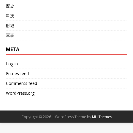
歷史
科技
財經
軍事
META
Log in
Entries feed
Comments feed
WordPress.org
Copyright © 2026 | WordPress Theme by
MH Themes