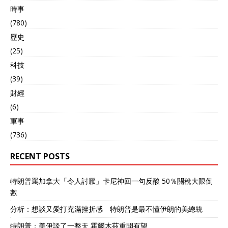
時事
(780)
歷史
(25)
科技
(39)
財經
(6)
軍事
(736)
RECENT POSTS
特朗普罵加拿大「令人討厭」卡尼神回一句反酸 50％關稅大限倒
數
分析：想談又愛打充滿挫折感 特朗普是最不懂伊朗的美總統
特朗普：美伊談了一整天 霍爾木茲重開有望