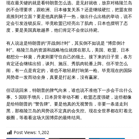
现在最关键的就是看特朗普怎么选。是见好就收，放弃对格陵兰岛
的不合理要求，跟欧洲、日本修复关系？还是继续硬扛，把盟友彻
底推到对立面？要是他真的脑子一热，做出什么出格的举动，说不
定会引发连锁反应。毕竟欧盟已经亮出了肌肉，日本也摆明了态
度，要是美国真敢越界，他们肯定不会坐以待毙。
有人说这是特朗普的“开战倒计时”，其实倒不如说是 “博弈倒计
时”。格陵兰岛的资源和战略地位就摆在那儿，美国、欧盟、日本
都想分一杯羹，丹麦则要守住自己的领土。接下来的日子里，各方
肯定还会继续出招，谈判、施压、秀肌肉轮番上阵。但不管怎么
闹，有一点是肯定的，谁也不敢轻易打响第一枪。毕竟现在的国际
局势牵一发而动全身，真要是打起来，没有赢家。
但话说回来，特朗普的脾气向来，谁也说不准他下一步会干出什么
事。5 国联手增兵，日本异常举动不断，欧盟态度强硬，这些都像
是给特朗普的 “警告牌”。要是他真的无视警告，非要一条道走到
黑，那格陵兰岛的局势说不定真的会失控。现在全世界都在盯着北
极圈，等着看这场大国博弈的最终结局。
Post Views:
1,202