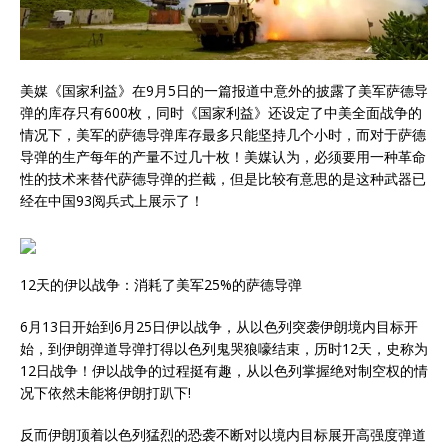
美媒《国家利益》在9月5日的一篇报道中意外的披露了美军萨德导
弹的库存只有600枚，同时《国家利益》还设定了中美全面战争的
情况下，美军的萨德导弹库存最多只能坚持几个小时，而对于萨德
导弹的生产每年的产量不过几十枚！美媒认为，必须要用一种革命
性的技术来替代萨德导弹的拦截，但是比较有意思的是这种武器已
经在中国93阅兵式上展示了！
12天的伊以战争：消耗了美军25%的萨德导弹
6月13日开始到6月25日伊以战争，从以色列突袭伊朗境内目标开
始，到伊朗弹道导弹打得以色列鬼哭狼嚎结束，历时12天，史称为
12日战争！伊以战争的过程挺有趣，从以色列掌握绝对制空权的情
况下依然未能将伊朗打趴下!
反而伊朗顶着以色列猛烈的恐袭不断对以境内目标展开高强度弹道