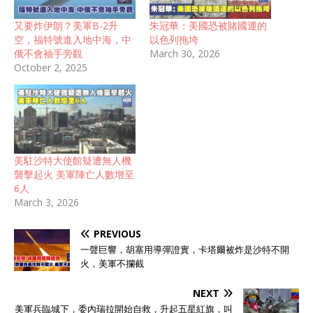
又要炸伊朗？美軍B-2升
朱冠華：美國恐被賭國運的
空，福特號進入地中海，中
以色列拖垮
俄不會袖手旁觀
March 30, 2026
October 2, 2025
美駐沙特大使館疑遭無人機
襲擊起火 美軍陣亡人數增至
6人
March 3, 2026
PREVIOUS
一聲巨響，胡塞用導彈證實，卡塔爾被炸是沙特不開
火，美軍不攔截
NEXT
美軍兵臨城下，委內瑞拉開始自救，升起五星紅旗，叫