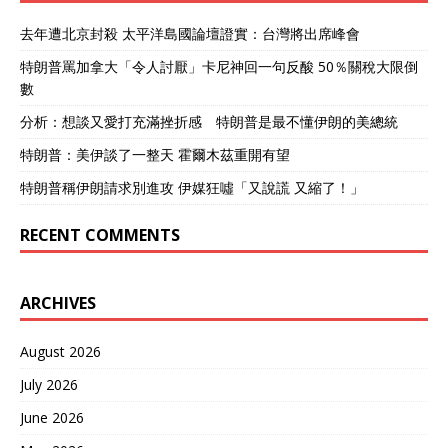
去年遭北京封殺 太平洋島國論壇證實：台灣將出席峰會
特朗普罵加拿大「令人討厭」卡尼神回一句反酸 50％關稅大限倒
數
分析：想談又愛打充滿挫折感 特朗普是最不懂伊朗的美總統
特朗普：美伊談了一整天 霍爾木茲重開有望
特朗普稱伊朗請求別進攻 伊媒狂噓「又說謊 又縮了！」
RECENT COMMENTS
ARCHIVES
August 2026
July 2026
June 2026