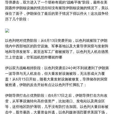
导弹袭击，双方进入了一个堪称奇观的“战略平衡”阶段，最终在美
国轰炸伊朗核设施的情况但却没有摧毁伊朗核设施的情况下，美以
保住了面子，伊朗保住了最后的里子情况下得以停火！这次战争经
历了几个阶段：
以色列绝对优势阶段：从6月13日突袭开始，以色列就摧毁了伊朗
境内中西部地区的防空设施、军事基地以及大量导弹洞窟与发射阵
地和导弹发射车，甚至连军工厂都被摧毁了。以色列无人机在德黑
兰上空盘旋，空军战机想炸哪就炸哪
伊以双方战略相持阶段：以色列突袭后24小时不到就遭到了伊朗第
一波导弹与无人机攻击，但大量发射设施被毁，无法形成火力覆
盖！从6月15日开始，随着大量发射设施被修复，导弹储存的洞窟
被抢通，伊朗的反击开始有点让以色列手忙脚乱了；
伊朗导弹打击占优势阶段：在6月17日之后，伊朗导弹打击方向改
变，从军事设施转向高价值资产，比如港口、发电站以及商业区
等，这些地区防护薄弱，几乎没有防打击加固。以色列大量目标被
击中，股市暴跌，大量资金外逃，以色列媒体强烈要求美国下场，