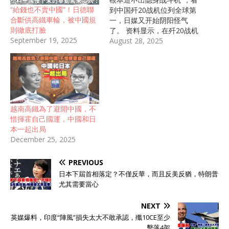
“給錢也不賣中國”！日德聯
到中国歼20战机位列全球第
合斷供高鐵車輪，被中國規
一，日媒又开始阴阳怪气
則徹底打臉
了。 资料显示，在歼20战机
September 19, 2025
的主翼、机身及垂尾翼等关
August 28, 2025
键部位，都大量用到碳纤维
复合材料 。实际上，不只是
歼20，刚刚起飞的C919大
飞机、神州16号等的造材都
涉及到碳纤维。 那么，事实
果真像日媒所说的那样“碳纤
越南高鐵為了避開中國，不
维全部依赖于进口”吗？ 01.
惜揮霍自己國運，中國和日
被卡脖40年，日媒：中国
本一起出局
100年也造不出来 不可否
December 25, 2025
认，40年前我国就算举全国
之力，每年也仅仅只能生产
PREVIOUS
出两吨碳纤维，这对于动辄
需求上万吨碳纤维的中国市
日本下屆首相落定？不僅反華，而且反美反猶，特朗普
场 来说无异于九牛一毛，我
尤其需要當心
国只能无奈选择进口。 公开
资料显示，碳纤维也称“材料
NEXT
之王”，强度是普通钢材的7-
英媒爆料，印度“陣風”損失太大不敢承認，殲10CE至少
9倍，但重量却只有后者的
擊落4架