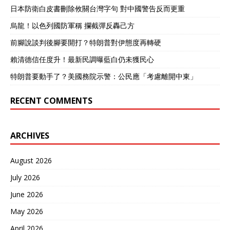
0.005毫米；安徽马钢生产
日本防衛白皮書刪除攸關台灣字句 對中國警告反而更重
的高铁车轮反攻国外市
场，“德国都得求着买”。 同
烏龍！以色列國防軍稱 攔截彈反轟己方
碳纤维一样，手撕钢、高铁
前腳說談判後腳要開打？特朗普對伊態度再轉硬
车轮等从被“卡脖子”到被反
超，中国人民正凭借自身意
賴清德信任度升！最新民調曝藍白仍未獲民心
志，突破一个又一个被西方
垄断的高端技术。 03.国产
特朗普要動手了？美國務院示警：公民應「考慮離開中東」
替代进行时，重度依赖进口
已成过去式 据国内媒体报
RECENT COMMENTS
道，歼20战机使用的是纯国
产复合材料T700级碳纤维，
占比20%。除此之外，备受
ARCHIVES
瞩目的大飞机C919，国产碳
纤维的使用率也达到了
12%。 《全球复合材料市场
August 2026
报告》显示，2019年我国碳
July 2026
纤维的国产率只有10%，而
截至2022年，其国产化 比
June 2026
率已飙升至58.1%。事实证
明，日美等进口产品正在被
May 2026
慢慢淘汰，国产替代已成大
April 2026
势所趋。 此时人们才恍然大