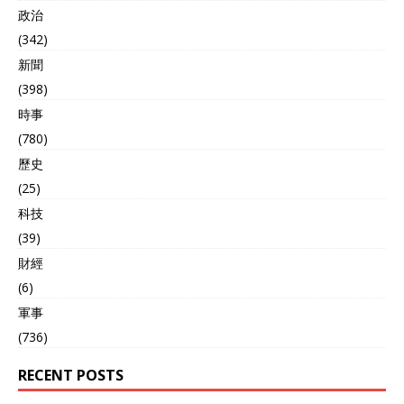
他亲临实验基地进行指导，
政治
还专门致信航空公司 “化
(342)
缘”3000万元，为研究碳纤
新聞
维生产技术做支撑。 功夫不
负有心人。同年，我国自主
(398)
研发的第一条碳纤维量产线
時事
成功问世，将日美的“禁
(780)
运”梦无情打碎。与此同时，
碳纤维进口价格也闻风而
歷史
动，主动降低75%，业内人
(25)
士估算：“每年至少可以为国
家节省50亿元外汇 ”。 时至
科技
今日，我国不仅实现了低端
(39)
碳纤维的批量生产，还自主
財經
研发出超越老美水平的
T1000高端碳纤维，位于全
(6)
球领先地位。 在碳纤维突破
軍事
日美封锁的同时，国内很多
(736)
领域也早已摆脱西方“控
制”——山西太钢自主研发
RECENT POSTS
的0.015毫米手撕钢，比全
球最精尖的手撕钢还要薄