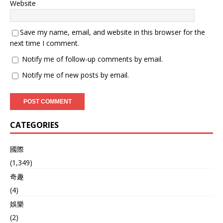
在手撕钢、高铁车轮以及生
Website
物酶 等多个制造领域也同样
如此。 曾几何时，日美凭借
手撕钢技术，出口我国百万
Save my name, email, and website in this browser for the
一吨，还经常颁出“限购令
next time I comment.
”搪塞一番；日本为防止高铁
Notify me of follow-up comments by email.
车轮技术被我国“偷”走，明
令禁止中国参观工厂，像防
Notify me of new posts by email.
贼一样防着我国。 “贫穷落
后遭挨打，弱肉强食口中
餐”，过去的几十年里，我国
没少在科技这条路上受欺
辱。 02.国产碳纤维全球领
CATEGORIES
先，外媒：低估中国是犯错
不过，“哪里有压迫，哪里就
國際
有反抗”向来是我国的座右
铭，西方越是傲慢，我国就
(1,349)
越是要打破垄断。 2000
奇趣
年，“中国材料学之父”师昌
(4)
绪 重新出山，感言“如果碳
纤维造不出来，拖累了国
娛樂
防，我死不瞑目”。为了突破
(2)
技术壁垒，时年80岁高龄的