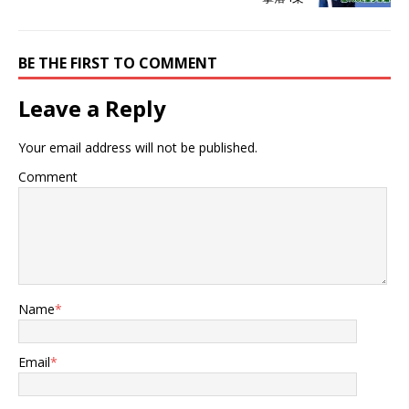
1/4，被广泛应用于航天、
军工、新能源等领域。 上世
纪70年代，日美两国率先研
BE THE FIRST TO COMMENT
制出韧性顶尖的碳纤维，并
批量生产、出口。由于其“制
造难度堪比芯片”，日美长期
Leave a Reply
对我国实行产品、设备和技
术的“三重封锁”。 据悉，日
Your email address will not be published.
美在拿下全球碳纤维市场近
80%份额的同时，还一度将
Comment
其炒至240万/吨，单价堪比
黄金，碳纤维也由此得名“黑
色黄金”。 对于那时还不具
备规模生产碳纤维的中国来
说，只能吃“哑巴亏”高价购
入。令人气愤的是，我国还
要时不时接受日美两国“赏赐
Name
*
性供给、通知式涨价”的无理
要求，日媒甚至公开嘲
讽：“再给中国100年也造不
Email
*
出来（碳纤维）”。 历史教
会我们，落后就会“挨打”，