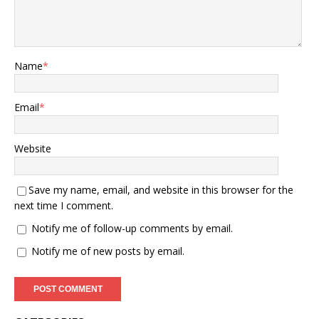
色黄金”。 对于那时还不具
备规模生产碳纤维的中国来
说，只能吃“哑巴亏”高价购
入。令人气愤的是，我国还
要时不时接受日美两国“赏赐
Name
*
性供给、通知式涨价”的无理
要求，日媒甚至公开嘲
讽：“再给中国100年也造不
Email
*
出来（碳纤维）”。 历史教
会我们，落后就会“挨打”，
在手撕钢、高铁车轮以及生
Website
物酶 等多个制造领域也同样
如此。 曾几何时，日美凭借
手撕钢技术，出口我国百万
Save my name, email, and website in this browser for the
一吨，还经常颁出“限购令
next time I comment.
”搪塞一番；日本为防止高铁
Notify me of follow-up comments by email.
车轮技术被我国“偷”走，明
令禁止中国参观工厂，像防
Notify me of new posts by email.
贼一样防着我国。 “贫穷落
后遭挨打，弱肉强食口中
餐”，过去的几十年里，我国
没少在科技这条路上受欺
辱。 02.国产碳纤维全球领