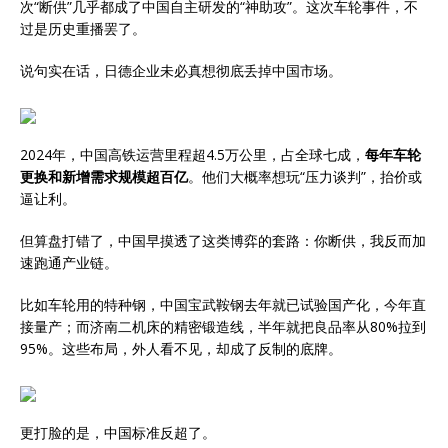
次“断供”几乎都成了中国自主研发的“神助攻”。这次车轮事件，不
过是历史重播罢了。
说句实在话，日德企业未必真想彻底丢掉中国市场。
2024年，中国高铁运营里程超4.5万公里，占全球七成，
每年车轮
更换和新增需求规模超百亿
。他们大概率想玩“压力谈判”，抬价或
逼让利。
但算盘打错了，中国早摸透了这类博弈的套路：你断供，我反而加
速跑通产业链。
比如车轮用的特种钢，中国宝武鞍钢去年就已试验国产化，今年直
接量产；而济南二机床的精密锻造线，半年就把良品率从80%拉到
95%。这些布局，外人看不见，却成了反制的底牌。
更打脸的是，中国标准反超了。