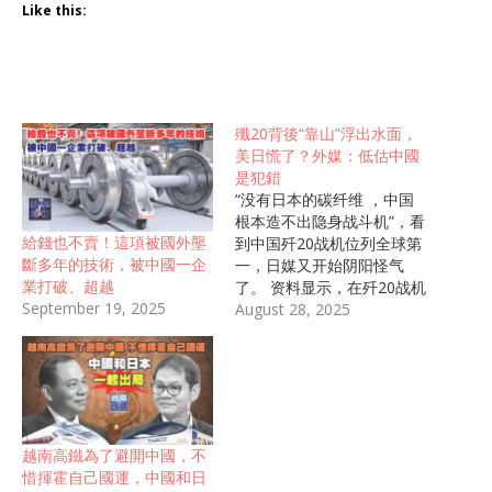
Like this:
殲20背後“靠山”浮出水面，
美日慌了？外媒：低估中國
是犯錯
“没有日本的碳纤维 ，中国
根本造不出隐身战斗机”，看
給錢也不賣！這項被國外壟
到中国歼20战机位列全球第
斷多年的技術，被中國一企
一，日媒又开始阴阳怪气
業打破、超越
了。 资料显示，在歼20战机
September 19, 2025
的主翼、机身及垂尾翼等关
August 28, 2025
键部位，都大量用到碳纤维
复合材料 。实际上，不只是
歼20，刚刚起飞的C919大
飞机、神州16号等的造材都
涉及到碳纤维。 那么，事实
果真像日媒所说的那样“碳纤
越南高鐵為了避開中國，不
维全部依赖于进口”吗？ 01.
惜揮霍自己國運，中國和日
被卡脖40年，日媒：中国