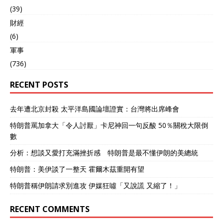
今日，我国不仅实现了低端
(39)
碳纤维的批量生产，还自主
財經
研发出超越老美水平的
T1000高端碳纤维，位于全
(6)
球领先地位。 在碳纤维突破
軍事
日美封锁的同时，国内很多
(736)
领域也早已摆脱西方“控
制”——山西太钢自主研发
RECENT POSTS
的0.015毫米手撕钢，比全
球最精尖的手撕钢还要薄
0.005毫米；安徽马钢生产
去年遭北京封殺 太平洋島國論壇證實：台灣將出席峰會
的高铁车轮反攻国外市
场，“德国都得求着买”。 同
特朗普罵加拿大「令人討厭」卡尼神回一句反酸 50％關稅大限倒
碳纤维一样，手撕钢、高铁
數
车轮等从被“卡脖子”到被反
分析：想談又愛打充滿挫折感 特朗普是最不懂伊朗的美總統
超，中国人民正凭借自身意
志，突破一个又一个被西方
特朗普：美伊談了一整天 霍爾木茲重開有望
垄断的高端技术。 03.国产
替代进行时，重度依赖进口
特朗普稱伊朗請求別進攻 伊媒狂噓「又說謊 又縮了！」
已成过去式 据国内媒体报
道，歼20战机使用的是纯国
RECENT COMMENTS
产复合材料T700级碳纤维，