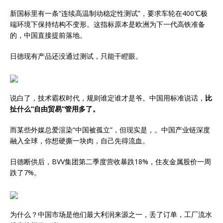
新国标里有一条“连续高温制动稳定性测试”，要求车轮在400℃极
端环境下保持结构不变形。这指标原本是欧洲为下一代高铁准备
的，中国直接提前落地。
日德现有产品还没通过测试，只能干瞪眼。
说白了，技术霸权时代，规则谁定谁才是爷。中国用标准说话，
比
扯什么“自由贸易”管用多了。
而某些外媒总爱渲染“中国被孤立”，但现实是，。中国产业链深度
融入全球，你想硬撕一块肉，自己先得流血。
日德断供后，BVV集团第二季度营收暴跌18%，住友金属股价一周
跌了7%。
为什么？中国市场是他们最大利润来源之一，丢了订单，工厂流水