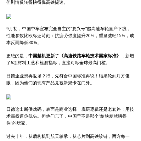
但剧情反转得快得像高铁提速。
9月初，中国中车宣布完全自主的“复兴号”超高速车轮量产下线，
性能参数比欧标还苛刻：抗疲劳强度提升20%，重量减轻15%，成
本反而降低30%。
更绝的是，
中国趁机更新了《高速铁路车轮技术国家标准》
，新增
了6项材料工艺和检测指标，直接对标全球最高门槛。
日德企业想再返场？行，先符合中国标准再说！结果轮到对方傻
眼，因为他们的现有产品竟被新规卡在门外。
日德这出断供戏码，表面是商业选择，底层逻辑还是老套路：用技
术霸权逼你低头。但他们忘了，中国早不是那个“给块糖就哄得
住”的玩家。
过去十年，从盾构机到航天轴承，从芯片到高铁铰链，西方每一