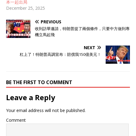
本一起出局
100年也造不出来 不可否
December 25, 2025
认，40年前我国就算举全国
之力，每年也仅仅只能生产
PREVIOUS
出两吨碳纤维，这对于动辄
需求上万吨碳纤维的中国市
收到訪華邀請，特朗普提了兩個條件，只要中方做到專
场 来说无异于九牛一毛，我
機立馬起飛
国只能无奈选择进口。 公开
资料显示，碳纤维也称“材料
NEXT
之王”，强度是普通钢材的7-
杠上了！特朗普高調宣布：賠償我150億美元！
9倍，但重量却只有后者的
1/4，被广泛应用于航天、
军工、新能源等领域。 上世
纪70年代，日美两国率先研
BE THE FIRST TO COMMENT
制出韧性顶尖的碳纤维，并
批量生产、出口。由于其“制
造难度堪比芯片”，日美长期
Leave a Reply
对我国实行产品、设备和技
术的“三重封锁”。 据悉，日
Your email address will not be published.
美在拿下全球碳纤维市场近
80%份额的同时，还一度将
Comment
其炒至240万/吨，单价堪比
黄金，碳纤维也由此得名“黑