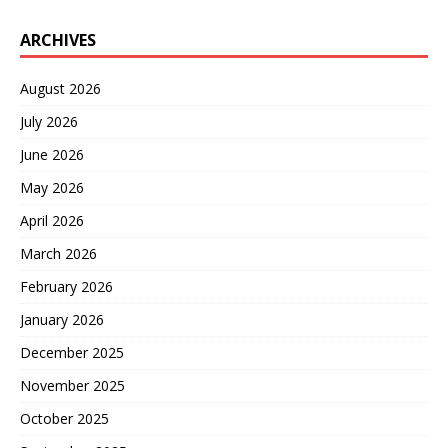
占比20%。除此之外，备受
瞩目的大飞机C919，国产碳
ARCHIVES
纤维的使用率也达到了
12%。 《全球复合材料市场
报告》显示，2019年我国碳
August 2026
纤维的国产率只有10%，而
截至2022年，其国产化 比
July 2026
率已飙升至58.1%。事实证
June 2026
明，日美等进口产品正在被
慢慢淘汰，国产替代已成大
May 2026
势所趋。 此时人们才恍然大
April 2026
悟，原来那句“任何低估中国
的行为，都是在犯错”，并非
March 2026
虚言。
February 2026
January 2026
December 2025
November 2025
October 2025