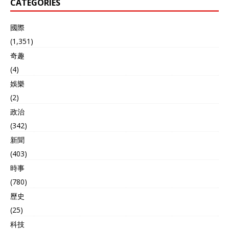
CATEGORIES
先，外媒：低估中国是犯错
不过，“哪里有压迫，哪里就
國際
有反抗”向来是我国的座右
铭，西方越是傲慢，我国就
(1,351)
越是要打破垄断。 2000
奇趣
年，“中国材料学之父”师昌
(4)
绪 重新出山，感言“如果碳
纤维造不出来，拖累了国
娛樂
防，我死不瞑目”。为了突破
(2)
技术壁垒，时年80岁高龄的
他亲临实验基地进行指导，
政治
还专门致信航空公司 “化
(342)
缘”3000万元，为研究碳纤
新聞
维生产技术做支撑。 功夫不
负有心人。同年，我国自主
(403)
研发的第一条碳纤维量产线
時事
成功问世，将日美的“禁
(780)
运”梦无情打碎。与此同时，
碳纤维进口价格也闻风而
歷史
动，主动降低75%，业内人
(25)
士估算：“每年至少可以为国
家节省50亿元外汇 ”。 时至
科技