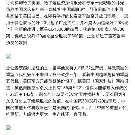
可现实却给了美国、给了这位资深情报分析专家一记狠狠的耳光，
虽然美国这么多年来一直喊着“中国威胁论”，可依旧低估了中国，
并高估了美国自己。在即将举行的长春空军航空开放日现场，一架
用于静态展示的歼-20引起了广泛关注，并不是因为这架歼-20出现
了什么新的改进，而是CB10300的编号，代表第10批次、第300
架，也就是说歼-20如今至少服役了300架，远远超过了盖茨当年
预测的数据。
更让盖茨感到脸红的是，当年他支持关闭F-22生产线，导致美国的
重型五代机完全不够用，摔一架少一架，看着中国越来越多的重型
五代机，美国军方只能羡慕嫉妒恨了。据美国《国家利益》网站报
道，虽然美国空军名义上拥有186架F-22，但实际能够投入作战的
F-22只有143架，剩余的F-22要么沦为“零件捐献者”，要么因为年
久失修失去了继续服役的价值。在中国第300架歼-20出现后，中
国的重型五代机数量已经是美国的2倍以上，而且中国的重型五代
机更新、升级潜力更大、生产线还一直开着。