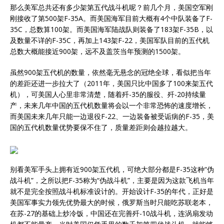
那么美军总共还有多少架第五代战斗机呢？前几个月，美国空军刚
刚接收了第500架F-35A。而美国海军目前大概有4个中队装备了F-
35C，总数算100架。而美国海军陆战队则装备了183架F-35B，以
及数量不详的F-35C，再加上143架F-22，美国军队目前的五代机
总数大概能接近900架，远不及盖茨当年预测的1500架。
虽然900架五代机的数量，依然毫无悬念的冠绝全球，看似把当年
的差距还进一步拉大了（2011年，美国只比中国多了100来架五代
机），可美国人心里非常清楚，随着歼-35的服役、歼-20持续量
产，未来几年中国的五代机数量将会以一个非常恐怖的速度增长，
而美国未来几年只能一边退役F-22、一边装备被受诟病的F-35，美
国的五代机数量优势要保不住了，质量差距则会越拉越大。
别看美军手头上拥有近900架五代机，可绝大部分都是F-35这种“伪
战斗机”，之所以把F-35称为“伪战斗机”，主要是因为这款飞机当年
就不是完全按照战斗机标准设计的。开始设计F-35的年代，正好是
美国军事实力领先优势最大的时候，俄罗斯当时只能吃苏联老本，
在苏-27的基础上炒冷饭，中国还在完善歼-10战斗机，连涡扇发动