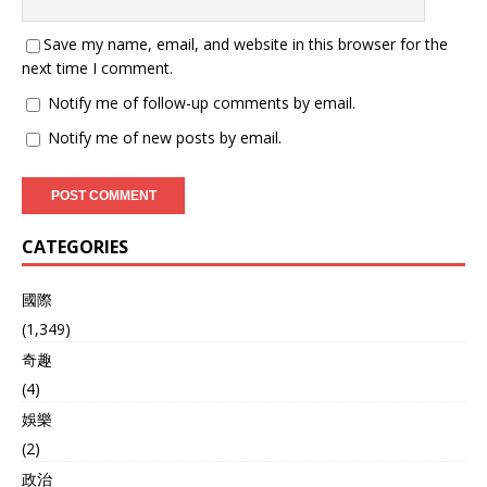
此前几年歼-20战斗机的列
装数量来看，在搭载涡
Save my name, email, and website in this browser for the
扇-15之前歼-20的年产量大
next time I comment.
约是40架左右，动力系统全
Notify me of follow-up comments by email.
面成熟后，歼-20的年产量
或许能够翻一番。 双座版
Notify me of new posts by email.
歼-20S已经开始列装 除了
歼-20战斗机，我国歼-35战
斗机也已经进入了量产阶
段，前段时间央视报道
歼-15T生产车间的时候，同
CATEGORIES
一车间里面的量产型歼-35
战斗机强势出镜！与歼-20
國際
不同的是，歼-35战斗机既
有空军版也有舰载版，而且
(1,349)
还会有出口版，也就是说
奇趣
歼-35战斗机未来的总产量
(4)
至少不会低于歼-20，而且
我海军已经有三艘航母在等
娛樂
待舰载版歼-35，因此进入
(2)
量产阶段后歼-35的产量或
许会在短时间内提升上来。
政治