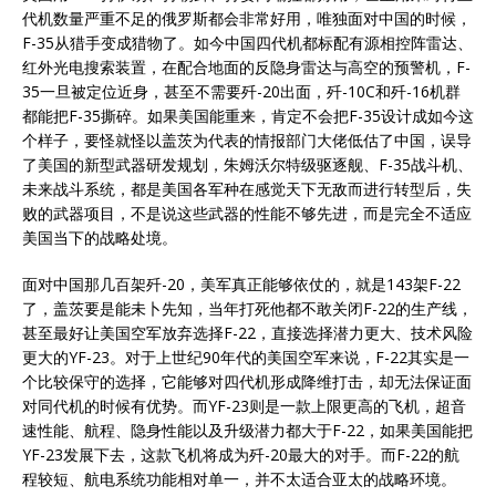
代机数量严重不足的俄罗斯都会非常好用，唯独面对中国的时候，
F-35从猎手变成猎物了。如今中国四代机都标配有源相控阵雷达、
红外光电搜索装置，在配合地面的反隐身雷达与高空的预警机，F-
35一旦被定位近身，甚至不需要歼-20出面，歼-10C和歼-16机群
都能把F-35撕碎。如果美国能重来，肯定不会把F-35设计成如今这
个样子，要怪就怪以盖茨为代表的情报部门大佬低估了中国，误导
了美国的新型武器研发规划，朱姆沃尔特级驱逐舰、F-35战斗机、
未来战斗系统，都是美国各军种在感觉天下无敌而进行转型后，失
败的武器项目，不是说这些武器的性能不够先进，而是完全不适应
美国当下的战略处境。
面对中国那几百架歼-20，美军真正能够依仗的，就是143架F-22
了，盖茨要是能未卜先知，当年打死他都不敢关闭F-22的生产线，
甚至最好让美国空军放弃选择F-22，直接选择潜力更大、技术风险
更大的YF-23。对于上世纪90年代的美国空军来说，F-22其实是一
个比较保守的选择，它能够对四代机形成降维打击，却无法保证面
对同代机的时候有优势。而YF-23则是一款上限更高的飞机，超音
速性能、航程、隐身性能以及升级潜力都大于F-22，如果美国能把
YF-23发展下去，这款飞机将成为歼-20最大的对手。而F-22的航
程较短、航电系统功能相对单一，并不太适合亚太的战略环境。