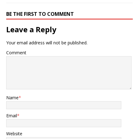
此F-35也是目前全球数量最
多的一款五代机，不过这一
BE THE FIRST TO COMMENT
现状很快就会发生改变，近
日美国开源信息渠道公布了
六架歼-20战斗机停在生产
Leave a Reply
厂家的停机坪等待交付的壮
观画面，说明歼-20战斗机
Your email address will not be published.
的产能已经上升到了一个新
的高度。 歼-20战斗机充满
Comment
科幻感 歼-20自2017年前后
开始列装后，期间不断进行
升级，目前已经发展出了
歼-20B、歼-20S等多个型
号，此外在过去的几年生产
单位也进行了产能方面的扩
产，外界认为歼-20已经具
Name
*
备了年产上百架的强大产
能。目前歼-20战斗机已经
开始搭载涡扇-15航空发动
Email
*
机，达到了“完全体”状态，
也就是说现在歼-20战斗机
已经没有了任何的制约可以
Website
以最大产能进行量产。根据