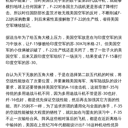
机都不能量产。当时美国仅凭手里的数千架第四代战斗机，就能够
横扫地球上任何国家了，F-22对各国主力战机更是形成了降维打
击。所以时任国防部长盖茨才敢无视美国空军的反对，不断削减F-
22的采购数量，到后来索性直接解散了F-22的生产线，省得美国
空军继续惦记。
据说当年为了给五角大楼上压力，美国空军故意在与印度空军的演
习中放水，让F-15惨败给印度空军的苏-30K与米格-21。但美国空
军的小伎俩被识破了，F-22生产线还是关闭了，憋了一肚子火的美
国空军，后来又跟印度空军组织了一场演习，结果变成了F-15暴打
印度空军的苏-30。
自认为天下无敌的五角大楼，于是在选择第二款五代机的时候，将
空战性能放在了次要位置，并要兼顾美国海军、海军陆战队的设计
要求，甚至还要替换掉美国空军的A-10攻击机，这就导致F-35与
传统的多用途战斗机不同，因为多用途战斗机不管是苏-30也好、
歼-16也好，都是优先保证空战性能，然后再去加强其它方面的性
能。而F-35则不一样，为了追求所谓的通用化与全面的身手，F-35
的空战性能被较大程度的牺牲了，就比如在与盟友的演习中，F-35
不止一次输给台风、阵风这些相对落后的飞机，都是在近距离格斗
中输掉的，美国在上世纪70年代都能设计出F-16这种机动性优异