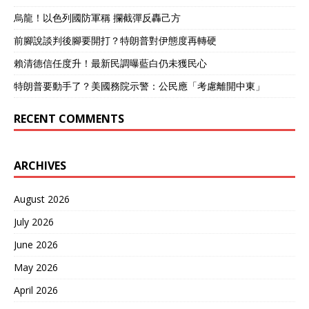
余架F-35B。 F-35战斗机 中
国歼-20和歼-35这两款六代
烏龍！以色列國防軍稱 攔截彈反轟己方
机产能拉满后，年产量至少
前腳說談判後腳要開打？特朗普對伊態度再轉硬
在100架以上，F-35由于缺
乏足够的稀土相关制品交付
賴清德信任度升！最新民調曝藍白仍未獲民心
速度已经降下来，接下来中
国五代战斗机的年产量将会
特朗普要動手了？美國務院示警：公民應「考慮離開中東」
超越F-35。此外歼-20目前
的列装数量至少在300架以
RECENT COMMENTS
上，解放军五大战区均开始
大规模列装，考虑到美军目
前每年列装的F-35总数量只
ARCHIVES
有60架左右，因此解放军的
五代隐身战斗机很快会在年
产量和总列装数量这两个维
August 2026
度上全面超过F-35，即便算
July 2026
上美军现役的182架F-22战
斗机，美军维持十几年的“全
June 2026
球五代机数量最多”这一位置
也将很快被解放军斩落马
May 2026
下！ 歼-20编队
April 2026