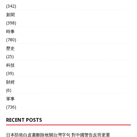
歼-20和歼-35两款五代战斗
(342)
机同时量产，意味着我国五
新聞
代战斗机的产能即将拉满。
歼-35战斗机 再来看一下F-
(398)
35战斗机，虽然F-35在过去
時事
的几年保持着年产一百多架
(780)
的规模，同时也是现役数量
最多的一款五代机，不过F-
歷史
35年产一百多架指的是美国
(25)
德克萨斯州沃思堡工厂、意
大利卡梅里工厂和日本小牧
科技
南工厂这三大总装中心加起
(39)
来的年产量，F-35交付的
財經
1100架也不是美军自己的，
而是包括英国、日本、韩
(6)
国、挪威等十个国家总的交
軍事
付列装数量，实际上现在美
(736)
军自己列装的F-35战斗机只
有600余架，具体为美国空
RECENT POSTS
军列装有400架左右的F-
35A，美国海军大约90架F-
35C，美国海军陆战队180
日本防衛白皮書刪除攸關台灣字句 對中國警告反而更重