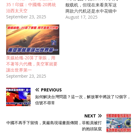
35！印媒：中國殲-20將統
舰载机，但现在来看美军这
治西太天空
两款六代机还是水中花镜中
September 23, 2025
月，别说什么时候能首飞，
August 17, 2025
就连这两款六代机项目能否
顺利推进下去都还是个问
题。一款战斗机研发成功后
需要进行大量的飞行测试，
全面验证成熟后再进行小批
量生产列装，完全没问题后
美媒給殲-20算了筆賬，用
才会全面铺开量产，因此至
不著等六代機，美空軍就要
少在未来十年之内五代战斗
讓出世界第一
机仍然是各空军强国的绝对
September 23, 2025
主力机型。 美国最新公布的
F/A-XX六代舰载机效果图 在
PREVIOUS
五代战斗机领域，美军最早
列装五代战斗机，但目前美
如何解決台灣問題？這一次，解放軍中將說了12個字，
国只有一款F-35五代机在量
信號不尋常
产，从过去几年的产能来看
F-35无疑是年产量最高的一
NEXT
款五代机，同时截止到今年
中國不再手下留情，黃巖島現場畫面傳開，菲船員被打
2月份量产型F-35战斗机的
的抱頭鼠竄
数量已经达到了1100架，因