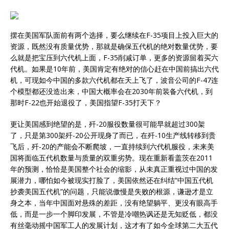
摆在美国军队面前有两个选择，要么继续在F-35项目上投入巨大的
资源，既然没有质量优势，那就是确保五代机的绝对数量优势，要
么就是把宝压到六代机上面，F-35削减订单，更多的资源留着买六
代机。如果是10年前，美国肯定有绝对的信心赶在中国前搞出六代
机，可现如今中国的多款六代机都在天上飞了，波音公司的F-47连
个模型都还没造出来，中国大概率会在2030年前装备六代机，到
那时F-22也开始退役了，美国指望F-35打天下？
更让美国感到绝望的是，歼-20服役数量很可能早就超过300架
了，只是第300架歼-20公开现身了而已，在歼-10生产线转移到贵
飞后，歼-20的产能会不断爬坡，一直持续到六代机服役，未来美
国将面临五代机数量与质量的双重劣势。现在重新看盖茨在2011
年的预测，恰恰是美国整个社会的缩影，从未真正重视过中国的发
展潜力，哪怕如今被现实打脸了，美国依然还在纠结“中国五代机
抄袭美国五代机”的问题，只能说傲慢是失败的根源，谦逊才是立
身之本，当年中国面对悬殊的差距，没有绝望躺平、更没有眼高手
低，而是一步一个脚印发展，不管是冷嘲热讽还是无知贬低，都没
有丝毫动摇中国军工人的发展计划，这才有了如今全球第二大五代