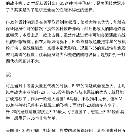
的战斗机，21世纪却设计出F-35这种“空中飞猪”，是美国技术退步
了？其实是为了追求更全面的性能不得已的选择。
F-35的设计初衷是在美军取得制空权后，仗着大弹仓优势，能够在
保证隐身性能的情况下携带各种攻击弹药，然后把敌人的阵地炸得
底朝天，本质上是一款攻击机，虽然作战过程中可能会遭遇敌方战
机的轻微抵抗，但在大顺风情况下，F-35靠群殴也能把零星的敌机
给打垮，空战性能差一点根本毫无影响。况且F-35的空战性能也没
差到离谱的程度，仗着隐身能力和先进的航电设备，超视距打一打
四代机问题并不大。
可是当对手装备大量五代机的时候，F-35的问题就会被放大。面对
以空战为主业的歼-20，F-35没有隐身与航电系统的优势，就只能
拼硬指标了，作为一款最大速度1.6马赫、不以狗斗见长、连AIM-
9X格斗弹都只能挂在机翼上的飞机，面对歼-20就凶多吉少了，
歼-20的巡航速度都接近F-35最大飞行速度了，想追上F-35轻而易
举，想甩开F-35也非常简单。
美国用F-35打伊朗、打朝鲜、打委内瑞拉都好用，甚至用来对付五