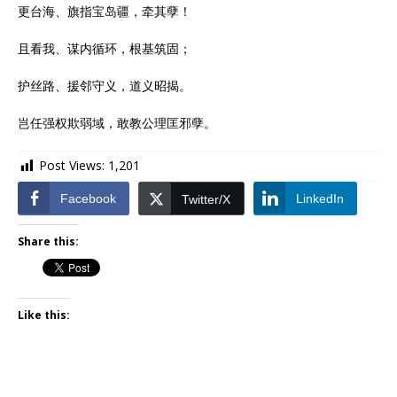
更台海、旗指宝岛疆，牵其孽！
且看我、谋内循环，根基筑固；
护丝路、援邻守义，道义昭揭。
岂任强权欺弱域，敢教公理匡邪孽。
Post Views:
1,201
Facebook
LinkedIn
Twitter/X
Share this:
Like this: