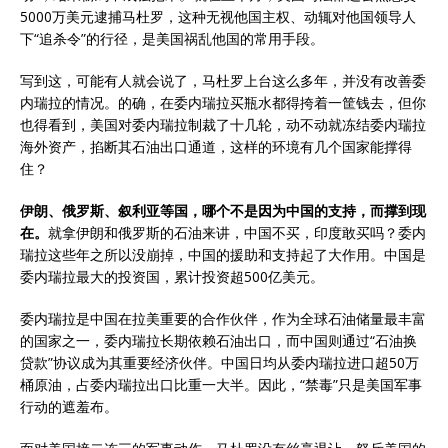
5000万美元逮捕马杜罗，这种无视他国主权、动辄对他国领导人
下“追杀令”的行径，是美国祸乱他国的常用手段。
写到这，可能有人就会说了，马杜罗上台这么多年，并没有改善委
内瑞拉的情况。的确，在委内瑞拉买瓶水都得挎着一筐钱去，但你
也得看到，美国对委内瑞拉制裁了十几轮，动不动就冻结委内瑞拉
海外资产，掐断其石油出口通道，这样的环境有几个国家能撑得
住？
伊朗、俄罗斯、叙利亚等国，哪个不是因为中国的支持，而撑到现
在。
就拿伊朗和俄罗斯的石油来讲，中国不买，印度敢买吗？委内
瑞拉这些年之所以没崩掉，中国的援助和支持起了大作用。中国是
委内瑞拉最大的投资国，累计投资超500亿美元。
委内瑞拉是中国在拉美重要的合作伙伴，作为全球石油储量最丰富
的国家之一，委内瑞拉长期依赖石油出口，而中国则通过“石油换
贷款”协议成为其重要经济伙伴。中国日均从委内瑞拉进口超50万
桶原油，占委内瑞拉出口比重一大半。因此，“禁毒”只是美国军事
行动的遮羞布。