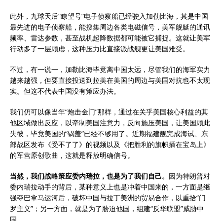
此外，九球天后“瞭望号”电子侦察船已经驶入加勒比海，其是中国
最先进的电子侦察船，能搜集周边各类电磁信号，美军舰艇的通讯
频率、雷达参数，甚至战机起降数据都可能被它捕捉。这就让美军
行动多了一层顾虑，这种压力比直接派战舰更让美国难受。
不过，有一说一，加勒比海毕竟离中国太远，尽管我们的海军实力
越来越强，但要直接投送到拉美在美国的周边与美国对抗也不太现
实。但这不代表中国没有策应办法。
我们仍可以像当年“炮击金门”那样，通过在关乎美国核心利益的其
他区域做出反应，以牵制美国注意力，反向施压美国，让美国顾此
失彼，毕竟美国的“锅盖”已经不够用了。近期福建舰完成海试、东
部战区发布《受不了了》的视频以及《把胜利的旗帜插在宝岛上》
的军营原创歌曲，这就是释放明确信号。
当然，我们战略策应委内瑞拉，也是为了我们自己。
因为特朗普对
委内瑞拉动手的背后，某种意义上也是冲着中国来的，一方面是继
强夺巴拿马运河后，破坏中国与拉丁美洲的贸易合作，以重拾“门
罗主义”；另一方面，就是为了胁迫他国，组建“反华联盟”威胁中
国。