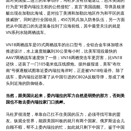
面对美国接二连三的军事动作，马杜罗没有丝毫退让，怒斥美国的
行为是“对委内瑞拉主权的公然侵犯”，直言“美国战舰、导弹及核潜
艇出现在加勒比海域，是对拉丁美洲和加勒比地区作为和平区的直
接威胁”。同时进行全国动员，450万民兵加入防务队伍，另一方面
把从中国进口的先进装备拉到了沿海前线，其中最受关注的就是
VN系列水陆两栖战车。
VN18两栖战车是05式两栖战车的出口型号，全铝合金车体加喷水
推进设计，水上速度能飙到30公里每小时，比美军现役最快的
AAV7两栖战车速度快了一倍；VN16两栖突击车更厉害，比VN18
还快，还装了一门105毫米低压线膛炮。据外媒报道，美军“布坎
南”号驱逐舰试图靠近委内瑞拉海岸时，正是被VN18给逼停。除了
战车，委内瑞拉还部署了从中国引进的C802A反舰导弹，形成了滩
头到近海的防御链条。
当然，跟美国比起来，委内瑞拉的军力自然是弱势的那方，否则美
国也不敢去委内瑞拉家门口挑衅。
马杜罗很清楚，单靠自己扛不住美国的压力，必须寻找可靠的盟
友。纵观全世界，能跟美国叫板的就只有两个国家。俄罗斯这会儿
自顾不暇，帮不上委内瑞拉的忙，如此就只剩下中国了。鉴于中国