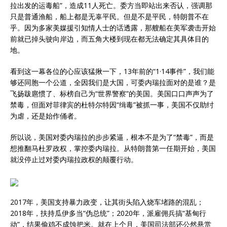
拉出发的运毒船”，造成11人死亡。委方当即站出来否认，强调那
只是普通渔船，船上都是无辜平民。但是不是平民，特朗普不在
乎。因为多家美媒援引知情人士的话透露，那艘船在美军袭击开始
前就已掉头驶向岸边，而五角大楼到现在都无法确定其具体目的
地。
看到这一幕各位的心应该猛揪一下，13年前的“1·14事件”，我们能
够还同胞一个公道，全因我们是大国，可委内瑞拉面对的是谁？是
飞扬跋扈惯了、标榜自己为“世界警察”的美国。美国口口声声为了
禁毒，但面对菲律宾的杜特尔特因“缉毒”被抓一事，美国不仅助纣
为虐，还是始作俑者。
所以说，美国对委内瑞拉的步步紧逼，根本不是为了“禁毒”，而是
想推翻马杜罗政权，掌控委内瑞拉。从特朗普第一任期开始，美国
就没停止过对委内瑞拉政权的颠覆行动。
2017年，美国支持暴力政变，让其街头陷入烧车堵路的混乱；
2018年，扶持瓜伊多当“伪总统”；2020年，派雇佣兵搞“基甸行
动”，结果偷鸡不成蚀把米。就在上个月，美国司法部还公然悬赏