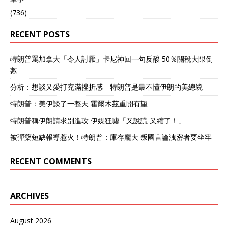
(736)
RECENT POSTS
特朗普罵加拿大「令人討厭」卡尼神回一句反酸 50％關稅大限倒
數
分析：想談又愛打充滿挫折感 特朗普是最不懂伊朗的美總統
特朗普：美伊談了一整天 霍爾木茲重開有望
特朗普稱伊朗請求別進攻 伊媒狂噓「又說謊 又縮了！」
被彈藥短缺報導惹火！特朗普：庫存龐大 叛國言論洩密者要坐牢
RECENT COMMENTS
ARCHIVES
August 2026