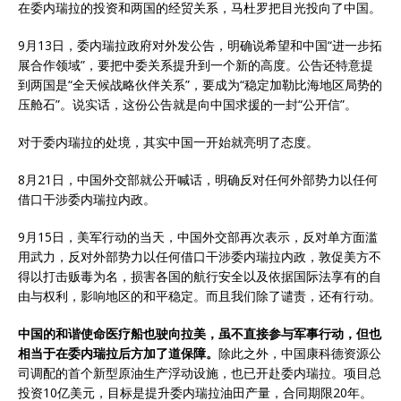
在委内瑞拉的投资和两国的经贸关系，马杜罗把目光投向了中国。
9月13日，委内瑞拉政府对外发公告，明确说希望和中国“进一步拓
展合作领域”，要把中委关系提升到一个新的高度。公告还特意提
到两国是“全天候战略伙伴关系”，要成为“稳定加勒比海地区局势的
压舱石”。说实话，这份公告就是向中国求援的一封“公开信”。
对于委内瑞拉的处境，其实中国一开始就亮明了态度。
8月21日，中国外交部就公开喊话，明确反对任何外部势力以任何
借口干涉委内瑞拉内政。
9月15日，美军行动的当天，中国外交部再次表示，反对单方面滥
用武力，反对外部势力以任何借口干涉委内瑞拉内政，敦促美方不
得以打击贩毒为名，损害各国的航行安全以及依据国际法享有的自
由与权利，影响地区的和平稳定。而且我们除了谴责，还有行动。
中国的和谐使命医疗船也驶向拉美，虽不直接参与军事行动，但也
相当于在委内瑞拉后方加了道保障。
除此之外，中国康科德资源公
司调配的首个新型原油生产浮动设施，也已开赴委内瑞拉。项目总
投资10亿美元，目标是提升委内瑞拉油田产量，合同期限20年。