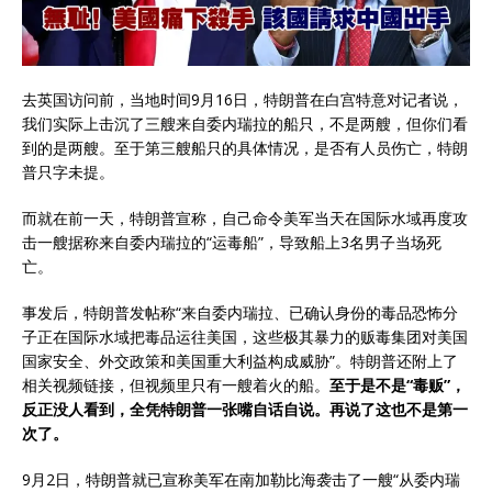
去英国访问前，当地时间9月16日，特朗普在白宫特意对记者说，
我们实际上击沉了三艘来自委内瑞拉的船只，不是两艘，但你们看
到的是两艘。至于第三艘船只的具体情况，是否有人员伤亡，特朗
普只字未提。
而就在前一天，特朗普宣称，自己命令美军当天在国际水域再度攻
击一艘据称来自委内瑞拉的“运毒船”，导致船上3名男子当场死
亡。
事发后，特朗普发帖称“来自委内瑞拉、已确认身份的毒品恐怖分
子正在国际水域把毒品运往美国，这些极其暴力的贩毒集团对美国
国家安全、外交政策和美国重大利益构成威胁”。特朗普还附上了
相关视频链接，但视频里只有一艘着火的船。
至于是不是“毒贩”，
反正没人看到，全凭特朗普一张嘴自话自说。再说了这也不是第一
次了。
9月2日，特朗普就已宣称美军在南加勒比海袭击了一艘“从委内瑞