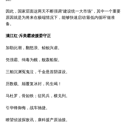
因此，国家层面这两天不断强调“建设统一大市场”，其中一个重要
原因就是为将来在极端情况下，能够快速启动‘最低内循环’做准
备。
满江红·斥美霸凌援委守正
加勒比潮，翻怒浪、鲸鲵兴虐。
凭强霸、缉毒为幌，舰轰船裂。
三舶沉渊冤鬼泣，千金悬首阴谋设。
历数载、颠覆复冰封，民生竭！
马杜罗，骨如铁；征民兵，横戈列。
引华锋御侮，战车驰捷。
瞭望侦波探敌讯，康科援产原油接。