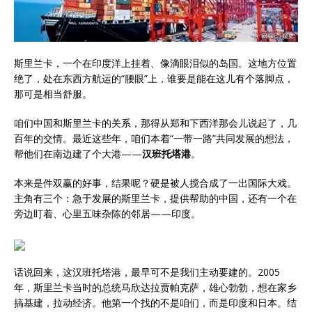
斯里兰卡，一个在印度洋上挂着、像滴眼泪似的岛国。这地方位置
绝了，处在东西方航运的“腰眼”上，谁要是能在这儿有个落脚点，
那可是相当舒服。
咱们中国和斯里兰卡的关系，那得从郑和下西洋那会儿说起了，几
百年的交情。最近这些年，咱们本着“一带一路”共同发展的想法，
帮他们在南边建了个大港——
汉班托塔港
。
本来是件双赢的好事，结果呢？硬是被人搅合成了一出国际大戏。
主角有三个：急于发展的斯里兰卡，提供帮助的中国，还有一个在
旁边盯着、心里五味杂陈的邻居——印度。
话说回来，这汉班托塔港，最早可不是我们主动要建的。2005
年，斯里兰卡当时的总统马欣达拉贾帕克萨，雄心勃勃，想在家乡
搞基建，拉动经济。他第一个找的不是咱们，而是印度和日本。结