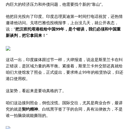
内巨大的经济压力和外债问题，他需要找个新的“靠山”。
他把目光投向了印度。印度总理莫迪第一时间打电话祝贺，还热情
邀请他访问。戈塔巴雅也投桃报李，上台没几天，就公开表态，
说：“
把汉班托塔港租给中国99年，是个错误，我们必须和中国重
新谈判，把它拿回来！
”
这话一出，印度媒体跟过节一样，大肆报道，说这是斯里兰卡在纠
正错误，是区域力量的再平衡。紧接着，斯里兰卡外交部还真就给
咱们大使馆发了照会，正式提出，要求终止99年的租赁协议，归还
港口使用权。
这架势，看起来是要动真格的了。
咱们这边接到照会，倒也没慌。国际交往，尤其是商业合作，最讲
究的就是
契约精神
。白纸黑字签了字的合同，具有法律效力，不是
谁一拍脑袋就能撕毁的。