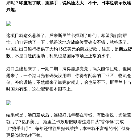
果呢？
印度瞅了瞅，摆摆手，说风险太大，不干。日本也表示没啥
兴趣。
这项目就这么悬着了。后来斯里兰卡找到了咱们，希望我们能帮
忙。咱们评估了一下，觉得这地方战略位置确实不错，就答应了。
中国进出口银行提供了大约15亿美元的商业贷款，注意，是
商业贷
款
，不是白送的援助，利息也是国际市场上正常的水平。
港口是建起来了，一期二期，搞得漂漂亮亮，码头能停巨轮。但问
题来了，一个港口光有码头没用啊，你得有配套的工业区、物流仓
储、补给设施，不然船来了卸完货就走，啥也留不下。斯里兰卡当
时国力有限，这些配套根本跟不上。
结果就是，港口建成后，连续好几年都在亏钱。有数据说，光运营
就亏了3亿多美元，斯里兰卡政府眼瞅着这港口从“香饽饽”变成
了“烫手山芋”，每年还得往里贴钱维护，本来就不富裕的外汇储备
更是哗哗地往下掉。