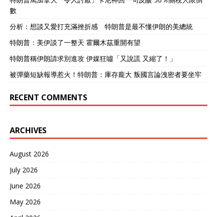
數
分析：想談又愛打充滿挫折感 特朗普是最不懂伊朗的美總統
特朗普：美伊談了一整天 霍爾木茲重開有望
特朗普稱伊朗請求別進攻 伊媒狂噓「又說謊 又縮了！」
被彈藥短缺報導惹火！特朗普：庫存龐大 叛國言論洩密者要坐牢
RECENT COMMENTS
ARCHIVES
August 2026
July 2026
June 2026
May 2026