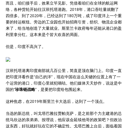
而且，咱们接手后，效果立竿见影。凭借着咱们在全球的航运网
络，各种货轮开始往汉班托塔港跑。2018年，港口吞吐量就翻了
四倍多。到了2020年，已经达到了180万吨，成了印度洋上一个重
要的转运枢纽。旁边的工业园也开始招商引资，纺织、物流企业都
来了，给当地创造了大量就业。斯里兰卡政府每年还能从港口的盈
利里拿分红。这本来是个皆大欢喜的局面。
但是，印度不高兴了。
汉班托塔港离印度南部就几百公里，简直是顶在脑门上。印度一直
把印度洋看作是“自己的洋”，现在中国在这么关键的位置上有了一
个运营的港口，印度心里就犯嘀咕。他们媒体天天炒作，说这是中
国的“
珍珠链战略
”，是要把印度给包围起来。
这种焦虑，在2019年斯里兰卡大选后，达到了一个顶点。
当选的新总统，叫戈塔巴雅拉贾帕克萨，是之前那个力主建港的总
统马欣达的亲弟弟。按理说，他应该会延续他哥的政策吧？但政治
这东西，好玩就好玩在它的不确定性。戈塔巴雅上台后，面临着国