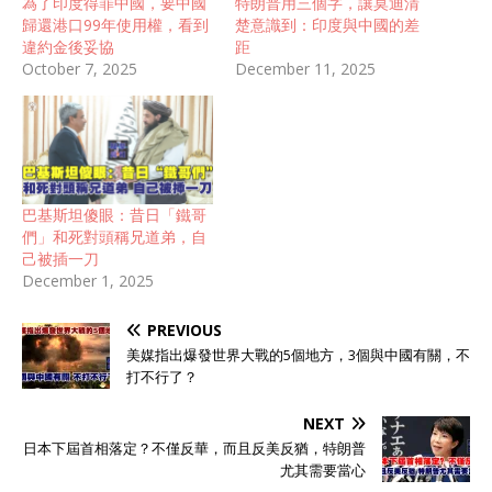
為了印度得罪中國，要中國
特朗普用三個字，讓莫迪清
歸還港口99年使用權，看到
楚意識到：印度與中國的差
違約金後妥協
距
October 7, 2025
December 11, 2025
巴基斯坦傻眼：昔日「鐵哥
們」和死對頭稱兄道弟，自
己被插一刀
December 1, 2025
PREVIOUS
美媒指出爆發世界大戰的5個地方，3個與中國有關，不
打不行了？
NEXT
日本下屆首相落定？不僅反華，而且反美反猶，特朗普
尤其需要當心