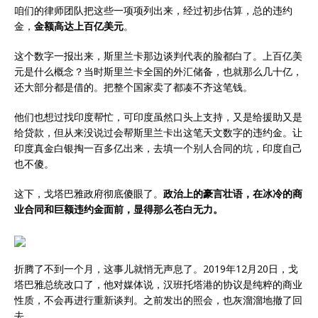
咱们的律师团队把这些一项项列出来，经过初步估算，总的违约
金，
金额高达上百亿美元
。
这个数字一报出来，斯里兰卡那边谈判代表的脸都白了。上百亿美
元是什么概念？当时斯里兰卡全国的外汇储备，也就那么几十亿，
还大部分都是借的。把整个国家卖了都凑不齐这笔钱。
他们也想过找印度帮忙，可印度虽然口头上支持，又是给援助又是
给贷款，但从来没说过会帮斯里兰卡出这笔天文数字的违约金。让
印度真金白银掏一百多亿出来，去填一个别人合同的坑，印度自己
也不傻。
这下，戈塔巴雅政府彻底傻眼了。
政治上的豪言壮语，在冰冷的商
业合同和巨额违约金面前，显得那么苍白无力。
折腾了不到一个月，这事儿就悄无声息了。2019年12月20日，戈
塔巴雅总统改口了，他对媒体说，汉班托塔港的协议是纯粹的商业
性质，不会再进行重新谈判。之前发出的照会，也灰溜溜地撤了回
去