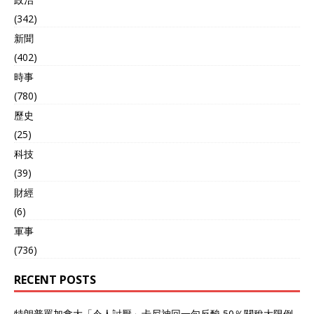
(342)
新聞
(402)
時事
(780)
歷史
(25)
科技
(39)
財經
(6)
軍事
(736)
RECENT POSTS
特朗普罵加拿大「令人討厭」卡尼神回一句反酸 50％關稅大限倒