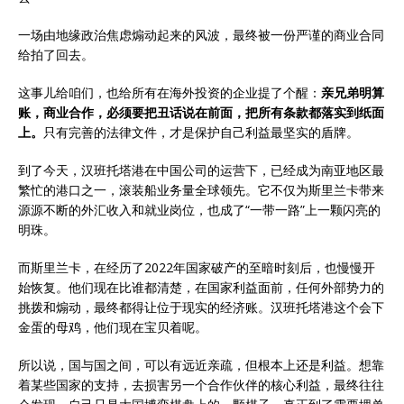
一场由地缘政治焦虑煽动起来的风波，最终被一份严谨的商业合同
给拍了回去。
这事儿给咱们，也给所有在海外投资的企业提了个醒：
亲兄弟明算
账，商业合作，必须要把丑话说在前面，把所有条款都落实到纸面
上。
只有完善的法律文件，才是保护自己利益最坚实的盾牌。
到了今天，汉班托塔港在中国公司的运营下，已经成为南亚地区最
繁忙的港口之一，滚装船业务量全球领先。它不仅为斯里兰卡带来
源源不断的外汇收入和就业岗位，也成了“一带一路”上一颗闪亮的
明珠。
而斯里兰卡，在经历了2022年国家破产的至暗时刻后，也慢慢开
始恢复。他们现在比谁都清楚，在国家利益面前，任何外部势力的
挑拨和煽动，最终都得让位于现实的经济账。汉班托塔港这个会下
金蛋的母鸡，他们现在宝贝着呢。
所以说，国与国之间，可以有远近亲疏，但根本上还是利益。想靠
着某些国家的支持，去损害另一个合作伙伴的核心利益，最终往往