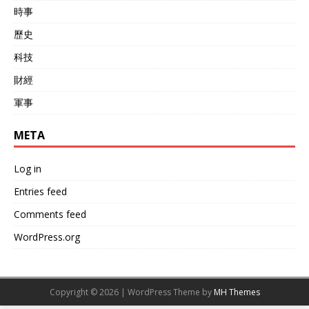
時事
歷史
科技
財經
軍事
META
Log in
Entries feed
Comments feed
WordPress.org
Copyright © 2026 | WordPress Theme by
MH Themes