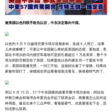
被美国以色列联手欺负以后，中东决定靠向中国。
以色列 9 月 9 日越境空袭卡塔尔首都多哈，造成 6 人死亡，这事
儿本就够糟了，可更让中东国家心寒的是美国的态度。要知道，美
国在卡塔尔的乌代德空军基地可是驻扎着超过 1 万名美军，整个卡
塔尔的防空都交给了美国，结果盟友以色列袭击另一个盟友卡塔
尔，美国却装傻充愣，一问三不知。这就好比雇了个保镖，结果自
家被邻居打了，保镖就在旁边看着假装没看见，换谁都得气炸了。
所以 9 月 15 日，57 个中东国家的政要齐聚卡塔尔多哈，阿拉伯
伊斯兰峰会和海湾合作委员会开起了联席会议，商量着怎么应对这
种局面。最后出来个三点声明，看着挺硬气，但真要落实下去，恐
怕没那么容易。