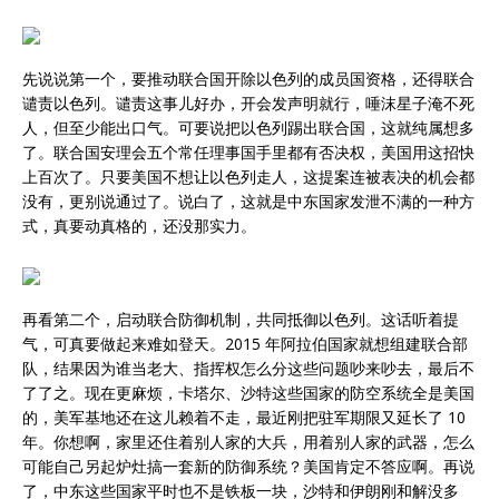
先说说第一个，要推动联合国开除以色列的成员国资格，还得联合
谴责以色列。谴责这事儿好办，开会发声明就行，唾沫星子淹不死
人，但至少能出口气。可要说把以色列踢出联合国，这就纯属想多
了。联合国安理会五个常任理事国手里都有否决权，美国用这招快
上百次了。只要美国不想让以色列走人，这提案连被表决的机会都
没有，更别说通过了。说白了，这就是中东国家发泄不满的一种方
式，真要动真格的，还没那实力。
再看第二个，启动联合防御机制，共同抵御以色列。这话听着提
气，可真要做起来难如登天。2015 年阿拉伯国家就想组建联合部
队，结果因为谁当老大、指挥权怎么分这些问题吵来吵去，最后不
了了之。现在更麻烦，卡塔尔、沙特这些国家的防空系统全是美国
的，美军基地还在这儿赖着不走，最近刚把驻军期限又延长了 10
年。你想啊，家里还住着别人家的大兵，用着别人家的武器，怎么
可能自己另起炉灶搞一套新的防御系统？美国肯定不答应啊。再说
了，中东这些国家平时也不是铁板一块，沙特和伊朗刚和解没多