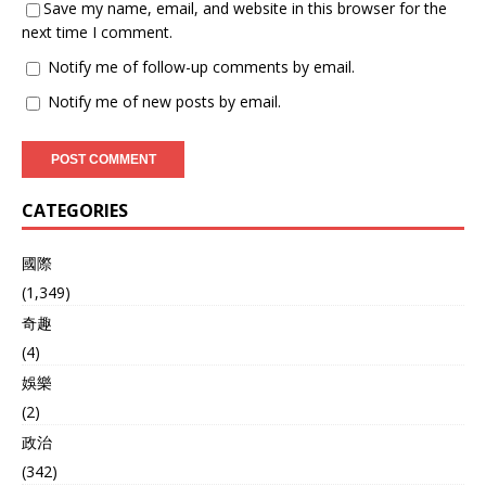
Save my name, email, and website in this browser for the
next time I comment.
Notify me of follow-up comments by email.
Notify me of new posts by email.
CATEGORIES
國際
(1,349)
奇趣
(4)
娛樂
(2)
政治
(342)