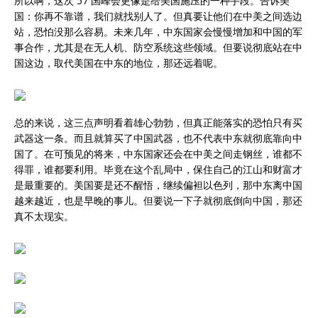
所以啊，这次 57 国峰会更像是给美国施压的一种手段。告诉美
国：你再不靠谱，我们就找别人了。但真要让他们在中美之间选边
站，恐怕没那么容易。未来几年，中东国家会慢慢增加和中国的军
事合作，尤其是在无人机、防空系统这些领域。但要说彻底站在中
国这边，取代美国在中东的地位，那还远着呢。
总的来说，这三点声明看着雄心勃勃，但真正能落实的恐怕只有买
武器这一条。而且就算买了中国武器，也不代表中东就彻底靠向中
国了。在可预见的将来，中东国家还会在中美之间走钢丝，谁都不
得罪，谁都要利用。毕竟在这个乱局中，保住自己的江山和财富才
是最重要的。美国要是还不醒悟，继续偏袒以色列，那中东离中国
越来越近，也是早晚的事儿。但要说一下子就彻底倒向中国，那还
真不太现实。