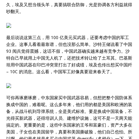
久，埃及又想当领头羊，真要搞联合防御，光是协调各方利益就得
吵翻天。
最后说说这第三点，用 100 亿美元买武器，还要考虑中国的军工
企业。这事儿看着最靠谱，但也没那么简单。沙特王储说看了中国
93 阅兵觉得震撼，这话不假，中国武器确实越来越有竞争力。沙
特自己早就用上中国无人机了，还把技术转让给了土耳其。巴基斯
坦用中国武器在印巴冲突里打出了好成绩，埃及也传出想买中国歼
– 10C 的消息。这么看，中国军工好像真要迎来春天了。
可你再琢磨琢磨，中东国家买中国武器容易，但想把整个国防体系
换成中国的，难着呢。这么多年来，他们用的都是美国和欧洲的装
备，从战斗机到导弹系统，全是美式标准。要是换成中国装备，不
光得买新武器，还得培训人员、建维护设施，这可不是一天两天能
搞定的。更重要的是，这些中东国家的王爷和富豪们，资产大多在
美国，子女也在美国留学，真要和美国撕破脸，他们自己也怕。所
以啊，他们最多就是多买点中国武器 diversify（多样化）一下，不