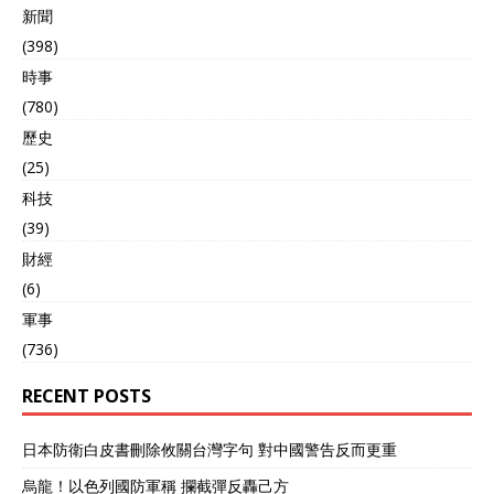
新聞
(398)
時事
(780)
歷史
(25)
科技
(39)
財經
(6)
軍事
(736)
RECENT POSTS
日本防衛白皮書刪除攸關台灣字句 對中國警告反而更重
烏龍！以色列國防軍稱 攔截彈反轟己方