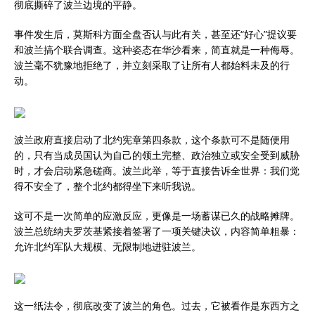
彻底撕碎了波兰边境的平静。
事件发生后，莫斯科方面全盘否认与此有关，甚至还“好心”提议要
和波兰搞个联合调查。这种姿态在华沙看来，简直就是一种侮辱。
波兰毫不犹豫地拒绝了，并立刻采取了让所有人都始料未及的行
动。
波兰政府直接启动了北约宪章第四条款，这个条款可不是随便用
的，只有当成员国认为自己的领土完整、政治独立或安全受到威胁
时，才会启动紧急磋商。波兰此举，等于直接告诉全世界：我们觉
得不安全了，整个北约都得坐下来听我说。
这可不是一次简单的应激反应，更像是一场蓄谋已久的战略摊牌。
波兰总统纳夫罗茨基紧接着签署了一项关键决议，内容简单粗暴：
允许北约军队大规模、无限制地进驻波兰。
这一纸法令，彻底改变了波兰的角色。过去，它被看作是东西方之