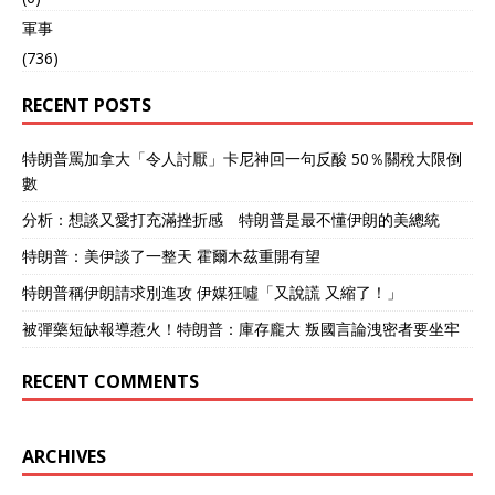
軍事
(736)
RECENT POSTS
特朗普罵加拿大「令人討厭」卡尼神回一句反酸 50％關稅大限倒
數
分析：想談又愛打充滿挫折感 特朗普是最不懂伊朗的美總統
特朗普：美伊談了一整天 霍爾木茲重開有望
特朗普稱伊朗請求別進攻 伊媒狂噓「又說謊 又縮了！」
被彈藥短缺報導惹火！特朗普：庫存龐大 叛國言論洩密者要坐牢
RECENT COMMENTS
ARCHIVES