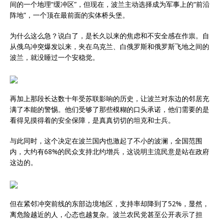
间的一个地理“缓冲区”，但现在，波兰主动选择成为军事上的“前沿
阵地”，一个顶在最前面的实体桥头堡。
为什么这么急？说白了，是长久以来的焦虑和不安全感在作祟。自
从俄乌冲突爆发以来，夹在乌克兰、白俄罗斯和俄罗斯飞地之间的
波兰，就没睡过一个安稳觉。
再加上那段长达数十年受苏联影响的历史，让波兰对东边的邻居充
满了本能的警惕。他们受够了那些模糊的口头承诺，他们需要的是
看得见摸得着的安全保障，是真真切切的坦克和士兵。
与此同时，这个决定在波兰国内也激起了不小的波澜，全国范围
内，大约有68%的民众支持北约增兵，这说明主流民意是站在政府
这边的。
但在紧邻冲突前线的东部边境地区，支持率却降到了52%，显然，
离危险越近的人，心态也越复杂。波兰农民党甚至公开表示了担