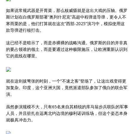
如果说常规武器是开胃菜，那么核威慑就是这出大戏的压轴。俄罗
斯计划在白俄罗斯部署“奥列什尼克”高超中程弹道导弹，更令人不
寒而栗的是，他们打算就在这次“西部-2025”演习中，模拟使用这
款导弹进行核打击。
这已经不是暗示了，而是赤裸裸的战略沟通。俄罗斯的目的并非真
的要占领谁的领土，而是要通过这种极限施压，让欧洲重新认识到
它的底线在哪里。
就在这剑拔弩张的时刻，一个“不速之客”登场了，让这出戏变得更
加复杂。印度，这个亚洲大国，竟然派遣部队参加了俄白的联合军
演。
虽然参演规模不大，只有65名来自其精锐的库马翁步兵联队的军事
人员，并且驻扎在远离北约边境的穆利诺训练场，但这个姿态本身
就极具冲击力。