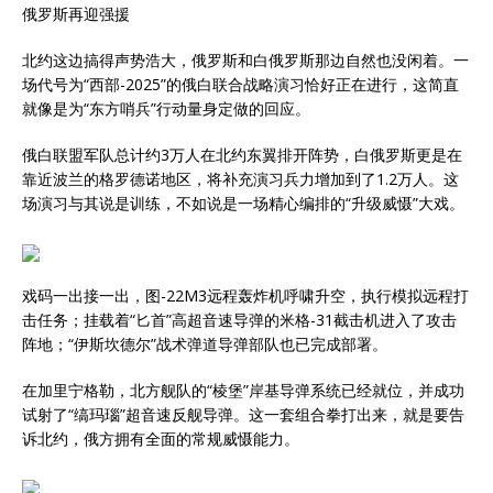
俄罗斯再迎强援
北约这边搞得声势浩大，俄罗斯和白俄罗斯那边自然也没闲着。一
场代号为“西部-2025”的俄白联合战略演习恰好正在进行，这简直
就像是为“东方哨兵”行动量身定做的回应。
俄白联盟军队总计约3万人在北约东翼排开阵势，白俄罗斯更是在
靠近波兰的格罗德诺地区，将补充演习兵力增加到了1.2万人。这
场演习与其说是训练，不如说是一场精心编排的“升级威慑”大戏。
戏码一出接一出，图-22M3远程轰炸机呼啸升空，执行模拟远程打
击任务；挂载着“匕首”高超音速导弹的米格-31截击机进入了攻击
阵地；“伊斯坎德尔”战术弹道导弹部队也已完成部署。
在加里宁格勒，北方舰队的“棱堡”岸基导弹系统已经就位，并成功
试射了“缟玛瑙”超音速反舰导弹。这一套组合拳打出来，就是要告
诉北约，俄方拥有全面的常规威慑能力。