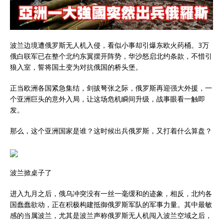
波兰边境遭俄罗斯无人机入侵，看似小事却引爆东欧火药桶。3万
俄白联军已在整个北约东翼摆开阵势，华沙怒启北约条款，不惜引
狼入室，誓将国土变为对抗俄国的桥头堡。
正当欧洲各国紧急集结，剑拔弩张之际，俄罗斯再迎强大外援，一
个亚洲巨头的意外入局，让这场危机瞬间升级，战事眼看一触即
发。
那么，这个亚洲国家是谁？这时候出兵俄罗斯，又打着什么算盘？
波兰掀桌子了
进入九月之后，俄乌冲突没有一丝一毫缓和的迹象，相反，北约各
国蠢蠢欲动，正在积极构建抵御俄罗斯军队的军事力量。其中最敏
感的当属波兰，尤其是波兰声称俄罗斯无人机闯入波兰空域之后，