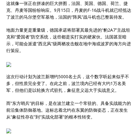
这就像一张正在拼凑的巨大拼图，法国、英国、德国、荷兰、捷
克、丹麦等国纷纷响应。9月15日，丹麦的F-16战斗机就已经抵达
了波兰的马尔堡空军基地，法国的“阵风”战斗机也已整装待发。
地面力量更是重量级，德国承诺将部署其最先进的“豹2A7”主战坦
克和“爱国者”防空系统，这些都是实打实的硬家伙。法国甚至暗
示，可能会派遣“西北风”级两栖攻击舰在地中海或波罗的海方向进
行策应。
这次行动计划为波兰新增约5000名士兵，这个数字听起来似乎不
多，但性质完全变了。在此之前，波兰境内已经有大约1万名美
军，但他们是以轮换方式驻扎，象征意义远大于实战意义。
而“东方哨兵”的目标，是在波兰建立一个常驻的、具备实战能力的
前沿集体防御基地。这标志着北约在东翼的防御姿态，正在发生
从“象征性存在”到“实战化部署”的根本性转变。