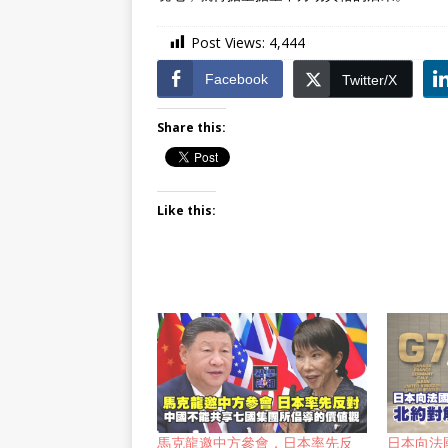
Post Views:
4,444
Facebook
Twitter/X
Share this:
Like this:
馬克龍邀中方參會，日本率先反
日本向法