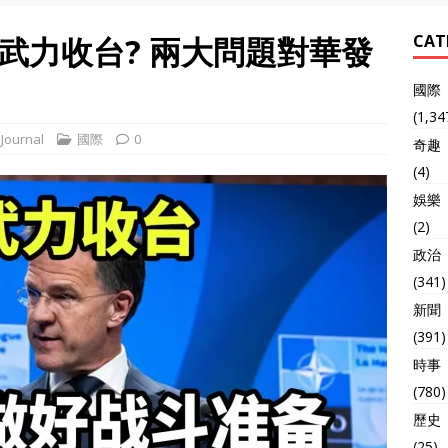
武力收台? 兩大問題對華發
CAT
國際
(1,34
Journal
國際
0
奇趣
(4)
娛樂
(2)
政治
(341)
新聞
(391)
時事
(780)
歷史
(25)