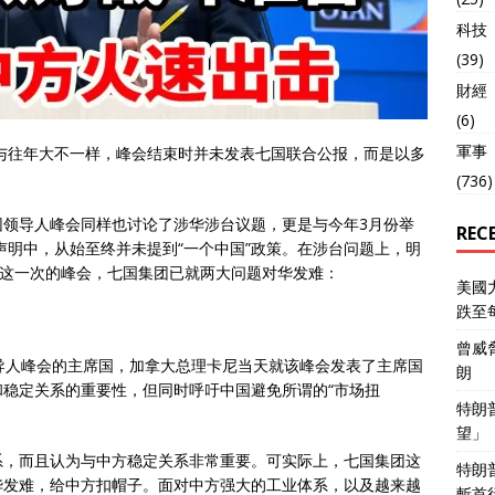
科技
(39)
財經
(6)
軍事
与往年大不一样，峰会结束时并未发表七国联合公报，而是以多
(736)
团领导人峰会同样也讨论了涉华涉台议题，更是与今年3月份举
REC
声明中，从始至终并未提到“一个中国”政策。在涉台问题上，明
。这一次的峰会，七国集团已就两大问题对华发难：
美國
跌至
曾威
导人峰会的主席国，加拿大总理卡尼当天就该峰会发表了主席国
朗
稳定关系的重要性，但同时呼吁中国避免所谓的“市场扭
特朗
望」
系，而且认为与中方稳定关系非常重要。可实际上，七国集团这
特朗
华发难，给中方扣帽子。面对中方强大的工业体系，以及越来越
斬首