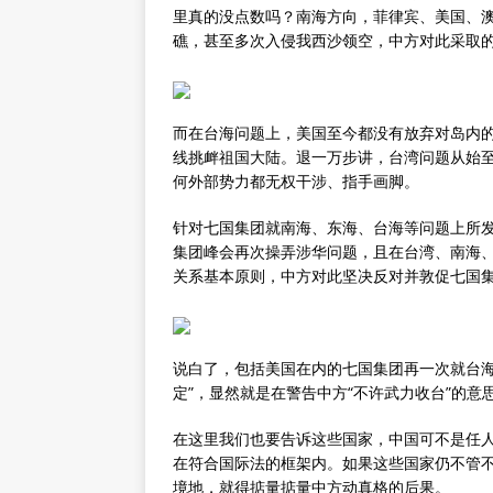
里真的没点数吗？南海方向，菲律宾、美国、
礁，甚至多次入侵我西沙领空，中方对此采取
而在台海问题上，美国至今都没有放弃对岛内的
线挑衅祖国大陆。退一万步讲，台湾问题从始
何外部势力都无权干涉、指手画脚。
针对七国集团就南海、东海、台海等问题上所发
集团峰会再次操弄涉华问题，且在台湾、南海
关系基本原则，中方对此坚决反对并敦促七国
说白了，包括美国在内的七国集团再一次就台海
定”，显然就是在警告中方“不许武力收台”的
在这里我们也要告诉这些国家，中国可不是任
在符合国际法的框架内。如果这些国家仍不管
境地，就得掂量掂量中方动真格的后果。