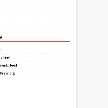
A
n
es feed
ents feed
Press.org