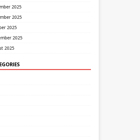
mber 2025
mber 2025
ber 2025
ember 2025
st 2025
EGORIES