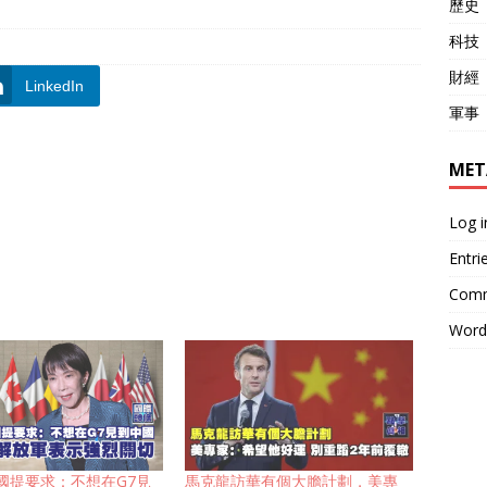
歷史
科技
財經
LinkedIn
軍事
MET
Log i
Entri
Comm
Word
國提要求：不想在G7見
馬克龍訪華有個大膽計劃，美專