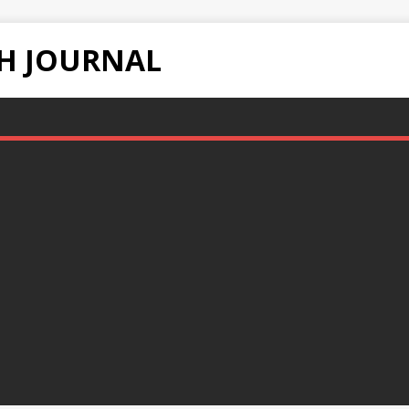
H JOURNAL