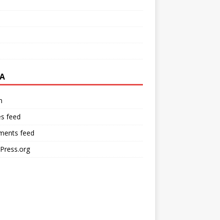
A
n
es feed
ents feed
Press.org