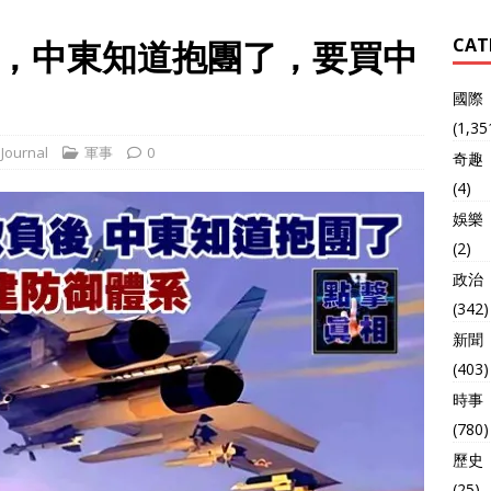
，中東知道抱團了，要買中
CAT
國際
(1,35
Journal
軍事
0
奇趣
(4)
娛樂
(2)
政治
(342)
新聞
(403)
時事
(780)
歷史
(25)