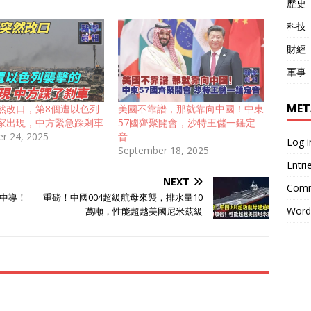
歷史
科技
財經
軍事
MET
然改口，第8個遭以色列
美國不靠譜，那就靠向中國！中東
家出現，中方緊急踩剎車
57國齊聚開會，沙特王儲一錘定
r 24, 2025
音
Log i
September 18, 2025
Entri
NEXT
Comm
中導！
重磅！中國004超級航母來襲，排水量10
Word
萬噸，性能超越美國尼米茲級