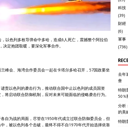
科技
(39)
財經
(6)
軍事
击，以色列多枚导弹命中多哈，造成6人死亡，震撼整个阿拉伯
，决定抱团取暖，要深化军事合作。
(736)
REC
伊斯兰峰会、海湾合作委员会一起在卡塔尔多哈召开，57国政要坐
去年
會
，谴责以色列的袭击行为，推动联合国中止以色列的成员国资
特朗
定，将启动联合防御机制，应对未来可能面临的侵略袭击行为。
50
分析
的美
各自为战的局面，尽管在1950年代成立过联合防御委员会，但
特朗
中，被以色列各个击破，最终不得不自1970年代开始选择依靠