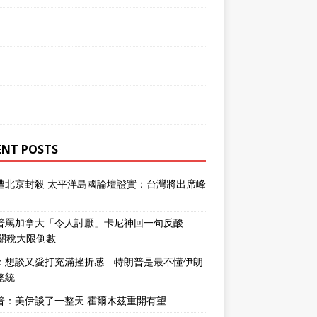
ENT POSTS
遭北京封殺 太平洋島國論壇證實：台灣將出席峰
普罵加拿大「令人討厭」卡尼神回一句反酸
％關稅大限倒數
：想談又愛打充滿挫折感 特朗普是最不懂伊朗
總統
普：美伊談了一整天 霍爾木茲重開有望