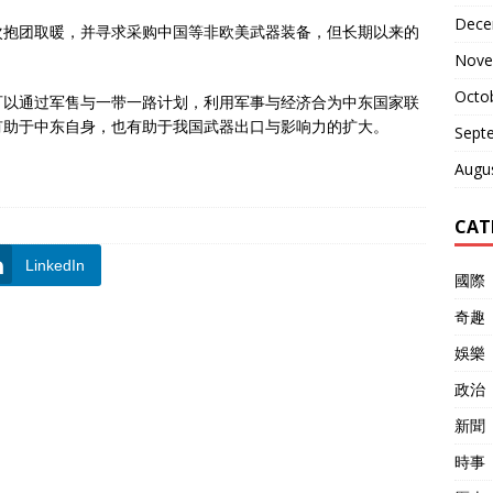
Dece
次抱团取暖，并寻求采购中国等非欧美武器装备，但长期以来的
。
Nove
Octo
可以通过军售与一带一路计划，利用军事与经济合为中东国家联
有助于中东自身，也有助于我国武器出口与影响力的扩大。
Sept
Augu
CAT
LinkedIn
國際
奇趣
娛樂
政治
新聞
時事