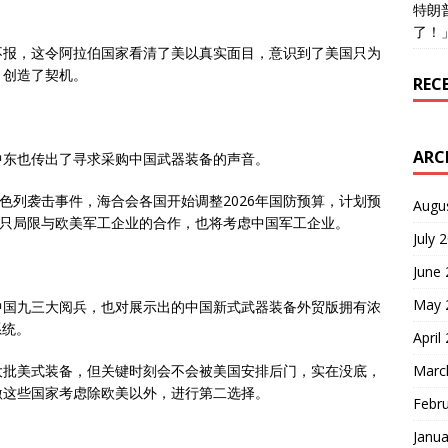
特朗
了！
不报，这令阿拉伯国家看清了美以真实面目，意识到了美国只为
，创造了契机。
REC
ARC
中东也传出了寻求采购中国武器装备的声音。
色列袭击事件，海合会各国开始调整2026年国防预算，计划预
Augu
不只局限与欧美军工企业的合作，也将考虑中国军工企业。
July 
June
May 
中国九三大阅兵，也对展示出的中国新式武器装备外贸版拥有浓
系统。
April
Marc
大批美式装备，但关键时刻会不会被美国安排后门，实在没底，
激这些国家考虑除欧美以外，进行第二选择。
Febr
Janua