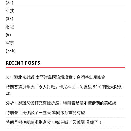
(25)
科技
(39)
財經
(6)
軍事
(736)
RECENT POSTS
去年遭北京封殺 太平洋島國論壇證實：台灣將出席峰會
特朗普罵加拿大「令人討厭」卡尼神回一句反酸 50％關稅大限倒
數
分析：想談又愛打充滿挫折感 特朗普是最不懂伊朗的美總統
特朗普：美伊談了一整天 霍爾木茲重開有望
特朗普稱伊朗請求別進攻 伊媒狂噓「又說謊 又縮了！」