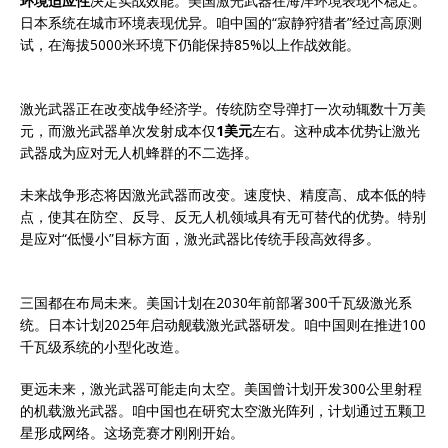
环境适应性
决定实战效能。美国激光武器在海洋环境表现不稳定。
日本系统在城市环境表现优异。咱中国的“寂静狩猎者”经过高原测
试，在海拔5000米环境下仍能保持85%以上作战效能。
激光武器正在改变战争经济学。传统防空导弹打一次动辄数十万美
元，而激光武器单次发射成本仅
1美元
左右。这种成本优势让激光
武器成为应对无人机蜂群的不二选择。
未来战争形态将因激光武器而改变。速度快、精度高、成本低的特
点，使其在防空、反导、反无人机领域具有无可替代的优势。特别
是应对“低慢小”目标方面，激光武器比传统手段高效得多。
三国都在布局未来。美国计划在2030年前部署300千瓦级激光系
统。日本计划2025年启动舰载激光武器研发。咱中国则在推进100
千瓦级系统的小型化改造。
更远未来，激光武器可能走向太空。美国曾计划开发300公里射程
的机载激光武器。咱中国也在研究太空激光阵列，计划通过五颗卫
星形成网络。这场竞赛才刚刚开始。