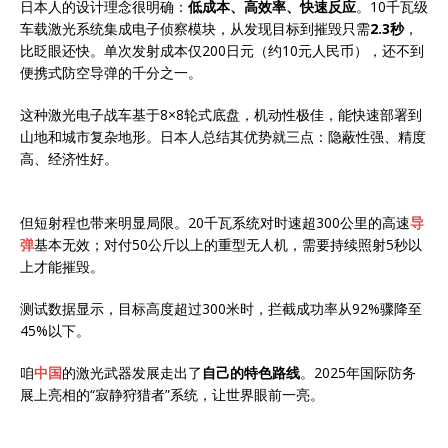
日本人的设计理念很明确：
低成本、高效率、快速反应
。10千瓦级
车载激光系统集成电子侦察模块，从发现目标到摧毁只需
2.3秒
，
比眨眼还快。单次发射成本仅200日元（约10元人民币），还不到
便携式防空导弹的千分之一。
这种激光电子战车基于8×8轮式底盘，机动性极佳，能快速部署到
山地和城市复杂地形。日本人总结其优势就三点：隐蔽性强、精度
高、经济性好。
但短射程也带来明显局限。20千瓦系统对时速超300公里的高速
导
弹
基本无效；对付50公斤以上的重型无人机，需要持续照射5秒以
上才能摧毁。
测试数据显示，目标高度超过300米时，拦截成功率从92%骤降至
45%以下。
咱
中国
的激光武器发展走出了
自己的特色路线
。2025年国际防务
展上亮相的“寂静狩猎者”系统，让世界眼前一亮。