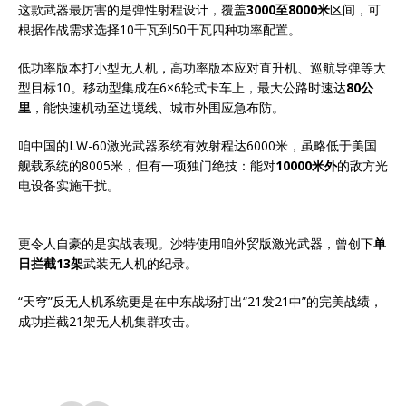
这款武器最厉害的是弹性射程设计，覆盖
3000至8000米
区间，可
根据作战需求选择10千瓦到50千瓦四种功率配置。
低功率版本打小型无人机，高功率版本应对直升机、巡航导弹等大
型目标10。移动型集成在6×6轮式卡车上，最大公路时速达
80公
里
，能快速机动至边境线、城市外围应急布防。
咱中国的LW-60激光武器系统有效射程达6000米，虽略低于美国
舰载系统的8005米，但有一项独门绝技：能对
10000米外
的敌方光
电设备实施干扰。
更令人自豪的是实战表现。沙特使用咱外贸版激光武器，曾创下
单
日拦截13架
武装无人机的纪录。
“天穹”反无人机系统更是在中东战场打出“21发21中”的完美战绩，
成功拦截21架无人机集群攻击。