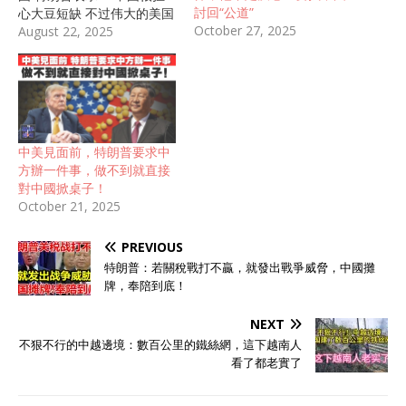
討回“公道”
心大豆短缺 不过伟大的美国
October 27, 2025
农民 能生产出最丰收的大豆
August 22, 2025
我希望中国能够 迅速将大豆
订单翻两番 这样也能够缩小
贸易逆差 除此之外他还保证
会为此提供快速的服务 不难
看出来 虽然特朗普的嘴很硬
特地强调是中国缺大豆 但字
中美見面前，特朗普要求中
里行间都在拜托中方 快快向
方辦一件事，做不到就直接
美国购买吧 甚至一改平日里
對中國掀桌子！
对其他国家发号施令的语气
October 21, 2025
用上了“我希望”这样谦卑的
词 可以看出来他的焦虑和头
PREVIOUS
疼 贸易战开打后 中方选择
对等反制 直接冻结了美国的
特朗普：若關稅戰打不贏，就發出戰爭威脅，中國攤
大豆和玉米采购单 美国大豆
牌，奉陪到底！
协会主席大惊失色 警告特朗
普 中国的大豆购买量 超过
NEXT
所有外国客户 如果中国不买
不狠不行的中越邊境：數百公里的鐵絲網，這下越南人
可能会永远失去这个市场 全
看了都老實了
美五十万大豆农民 都将因此
遭殃 而这些农民 是特朗普