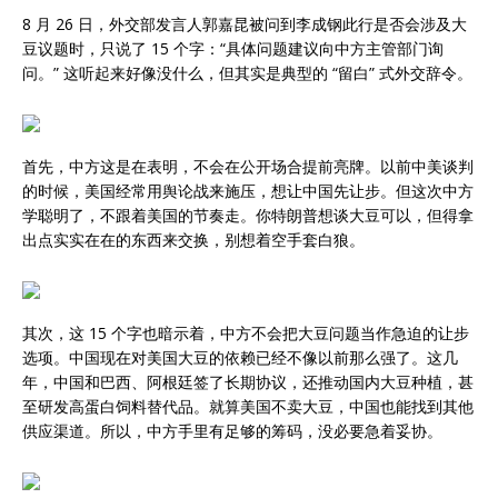
8 月 26 日，外交部发言人郭嘉昆被问到李成钢此行是否会涉及大
豆议题时，只说了 15 个字：“具体问题建议向中方主管部门询
问。” 这听起来好像没什么，但其实是典型的 “留白” 式外交辞令。
首先，中方这是在表明，不会在公开场合提前亮牌。以前中美谈判
的时候，美国经常用舆论战来施压，想让中国先让步。但这次中方
学聪明了，不跟着美国的节奏走。你特朗普想谈大豆可以，但得拿
出点实实在在的东西来交换，别想着空手套白狼。
其次，这 15 个字也暗示着，中方不会把大豆问题当作急迫的让步
选项。中国现在对美国大豆的依赖已经不像以前那么强了。这几
年，中国和巴西、阿根廷签了长期协议，还推动国内大豆种植，甚
至研发高蛋白饲料替代品。就算美国不卖大豆，中国也能找到其他
供应渠道。所以，中方手里有足够的筹码，没必要急着妥协。