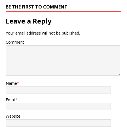
最忠实的支持者 还指望他将
BE THE FIRST TO COMMENT
产业带回美国 如今却当了关
税战的第一波炮灰 不过当时
特朗普根本不在意 因为他和
Leave a Reply
他的团队十分笃定 没多久中
国就会妥协服软 甚至跟美国
Your email address will not be published.
示好求和 没想到中方直接调
转船头 将大笔订单转向巴西
Comment
市场 巴西农业部长在采访时
简直难掩喜悦，嘴角上扬 表
示非常愿意接下这个活 一定
会卯足能力干好这单生意 如
此一来美国的大豆…
Name
*
Email
*
Website