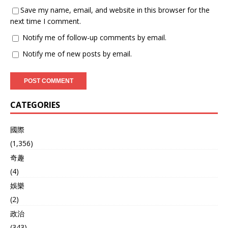
Save my name, email, and website in this browser for the
next time I comment.
Notify me of follow-up comments by email.
Notify me of new posts by email.
CATEGORIES
國際
(1,356)
奇趣
(4)
娛樂
(2)
政治
(343)