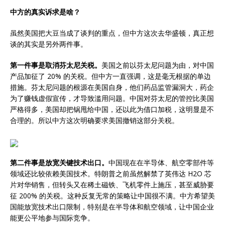
中方的真实诉求是啥？
虽然美国把大豆当成了谈判的重点，但中方这次去华盛顿，真正想
谈的其实是另外两件事。
第一件事是取消芬太尼关税。
美国之前以芬太尼问题为由，对中国
产品加征了 20% 的关税。但中方一直强调，这是毫无根据的单边
措施。芬太尼问题的根源在美国自身，他们药品监管漏洞大，药企
为了赚钱虚假宣传，才导致滥用问题。中国对芬太尼的管控比美国
严格得多，美国却把锅甩给中国，还以此为借口加税，这明显是不
合理的。所以中方这次明确要求美国撤销这部分关税。
第二件事是放宽关键技术出口。
中国现在在半导体、航空零部件等
领域还比较依赖美国技术。特朗普之前虽然解禁了英伟达 H2O 芯
片对华销售，但转头又在稀土磁铁、飞机零件上施压，甚至威胁要
征 200% 的关税。这种反复无常的策略让中国很不满。中方希望美
国能放宽技术出口限制，特别是在半导体和航空领域，让中国企业
能更公平地参与国际竞争。