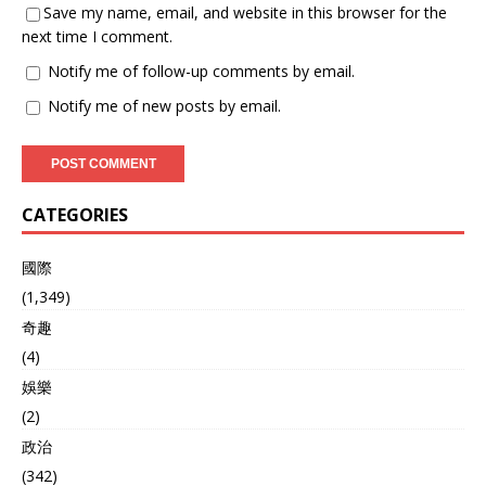
Save my name, email, and website in this browser for the
next time I comment.
Notify me of follow-up comments by email.
Notify me of new posts by email.
CATEGORIES
國際
(1,349)
奇趣
(4)
娛樂
(2)
政治
(342)