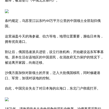
最终，被迫签订《中俄北京条约》。
条约规定，乌苏里江以东约44万平方公里的中国领土全部划归俄
国。
这里涵盖今天的海参崴、伯力等地，地理位置重要，濒临日本海，
拥有优良港口。
割让后，俄国迅速派兵进驻，设立行政机构，开始建设远东军事基
地。原本生活在该地区的中国居民，在清政府无力保护的情况下，
被迫离开家园，向南迁移。
沙俄方面加快对新领土的开发，迁入大批俄国移民，同时修建港
口、军营，加强对该地的控制。
自此，中国完全失去了对日本海的出海口，东北门户彻底打开。
1871年，清政府尚未从内外战争的混乱中恢复，沙俄再度采取行