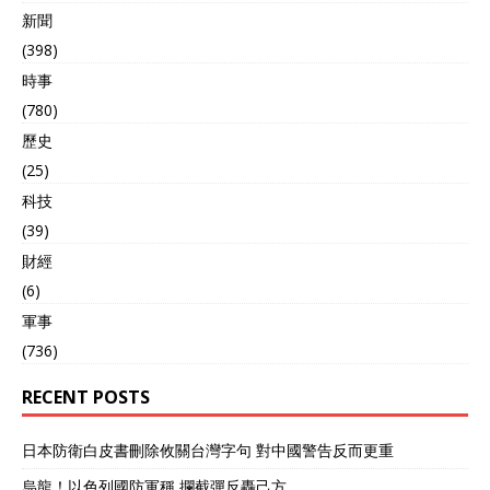
新聞
(398)
時事
(780)
歷史
(25)
科技
(39)
財經
(6)
軍事
(736)
RECENT POSTS
日本防衛白皮書刪除攸關台灣字句 對中國警告反而更重
烏龍！以色列國防軍稱 攔截彈反轟己方