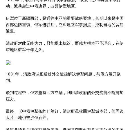
动，派兵越过中俄边界，占领伊犁地区。
伊犁位于新疆西部，是通往中亚的重要战略要地，长期以来是中国
西部边防重镇。俄军进驻后，立即建立军事据点，控制当地的贸易
通道。
清政府对此无能为力，只能提出抗议，而俄方根本不予理会，在伊
犁地区驻军十年之久。
1881年，清政府试图通过外交途径解决伊犁问题，与俄方展开谈
判。
谈判过程中，俄方坚持己方立场，利用清政府的外交劣势不断施加
压力。
最终，《中俄伊犁条约》签订，清政府虽收回伊犁城本部，但周边
大片土地仍被沙俄吞并。
通过条约及后续的勘界议定书，俄国共夺取七万多平方公里的中国