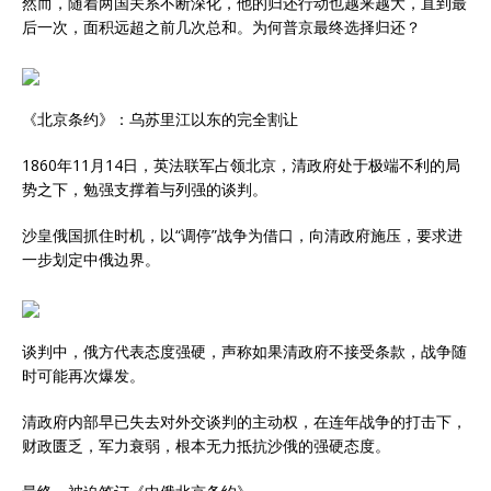
然而，随着两国关系不断深化，他的归还行动也越来越大，直到最
后一次，面积远超之前几次总和。为何普京最终选择归还？
《北京条约》：乌苏里江以东的完全割让
1860年11月14日，英法联军占领北京，清政府处于极端不利的局
势之下，勉强支撑着与列强的谈判。
沙皇俄国抓住时机，以“调停”战争为借口，向清政府施压，要求进
一步划定中俄边界。
谈判中，俄方代表态度强硬，声称如果清政府不接受条款，战争随
时可能再次爆发。
清政府内部早已失去对外交谈判的主动权，在连年战争的打击下，
财政匮乏，军力衰弱，根本无力抵抗沙俄的强硬态度。