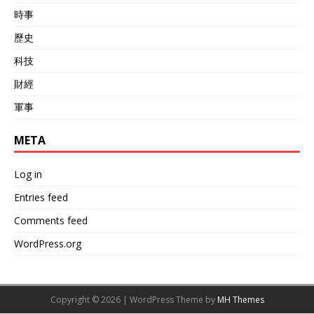
時事
歷史
科技
財經
軍事
META
Log in
Entries feed
Comments feed
WordPress.org
Copyright © 2026 | WordPress Theme by
MH Themes