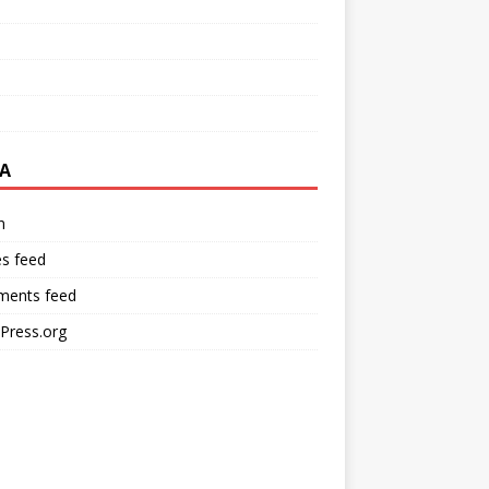
A
n
es feed
ents feed
Press.org