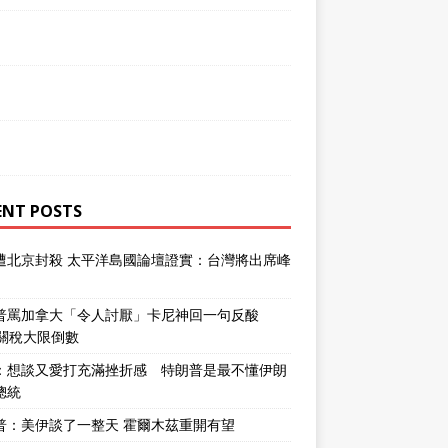
ENT POSTS
遭北京封殺 太平洋島國論壇證實：台灣將出席峰
普罵加拿大「令人討厭」卡尼神回一句反酸
％關稅大限倒數
：想談又愛打充滿挫折感 特朗普是最不懂伊朗
總統
普：美伊談了一整天 霍爾木茲重開有望