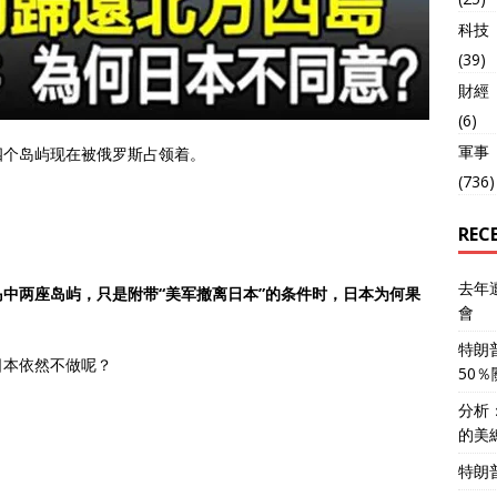
科技
(39)
財經
(6)
軍事
四个岛屿现在被俄罗斯占领着。
(736)
。
REC
去年
中两座岛屿，只是附带“美军撤离日本”的条件时，日本为何果
會
特朗
日本依然不做呢？
50
分析
的美
特朗