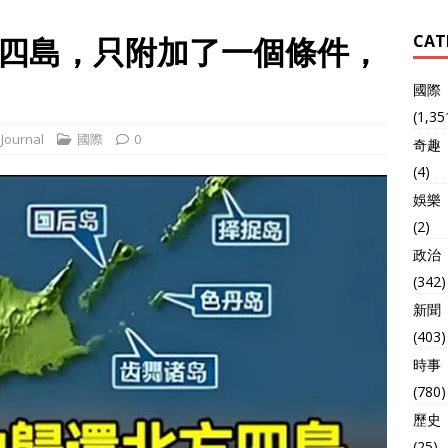
四島，只附加了一個條件，
CAT
國際
(1,35
Journal
國際
0
奇趣
(4)
娛樂
(2)
政治
(342)
新聞
(403)
時事
(780)
歷史
(25)