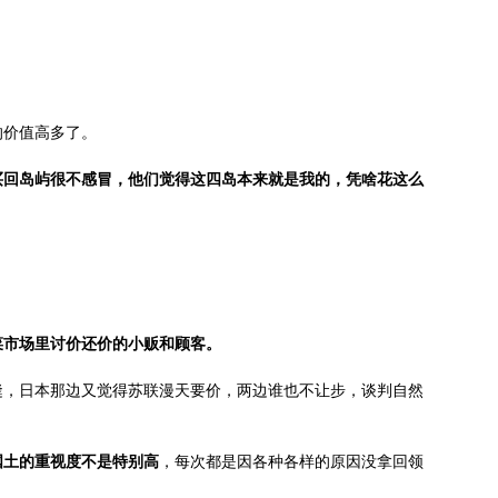
。
的价值高多了。
买回岛屿很不感冒，他们觉得这四岛本来就是我的，凭啥花这么
菜市场里讨价还价的小贩和顾客。
缝，日本那边又觉得苏联漫天要价，两边谁也不让步，谈判自然
国土的重视度不是特别高
，每次都是因各种各样的原因没拿回领