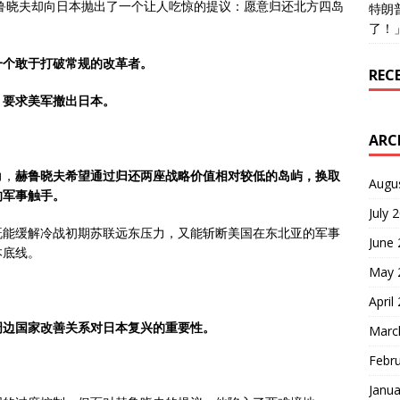
赫鲁晓夫却向日本抛出了一个让人吃惊的提议：愿意归还北方四岛
特朗
了！
一个敢于打破常规的改革者。
REC
：要求美军撤出日本。
ARC
力，
赫鲁晓夫希望通过归还两座战略价值相对较低的岛屿，换取
Augu
的军事触手。
July 
既能缓解冷战初期苏联远东压力，又能斩断美国在东北亚的军事
June
本底线。
May 
April
周边国家改善关系对日本复兴的重要性。
Marc
Febr
Janua