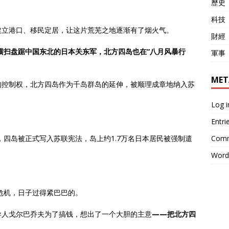
歷史
科技
建立港口、移民定居，让这片荒芜之地逐渐有了烟火气。
財經
军横扫盘踞中国东北的日本关东军，北方四岛也在“八月风暴行
軍事
MET
的控制权，北方四岛作为千岛群岛的延伸，被顺理成章地纳入苏
Log i
Entri
Comm
年，四岛被正式写入苏联宪法，岛上约1.7万名日本居民被强制遣
Word
重危机，日子过得紧巴巴的。
导人戈尔巴乔夫为了搞钱，想出了一个大胆的主意
——把北方四