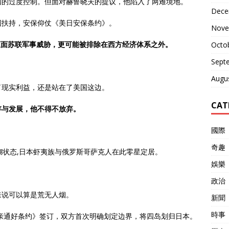
国的过度控制。但面对赫鲁晓夫的提议，他陷入了两难境地。
Dece
国扶持，安保仰仗《美日安保条约》。
Nove
直面苏联军事威胁，更可能被排除在西方经济体系之外。
Octo
Sept
Augu
了现实利益，还是站在了美国这边。
CAT
存与发展，他不得不放弃。
國際
奇趣
糊状态,日本虾夷族与俄罗斯哥萨克人在此零星定居。
娛樂
政治
来说可以算是荒无人烟。
新聞
時事
和亲通好条约》签订，双方首次明确划定边界，将四岛划归日本。