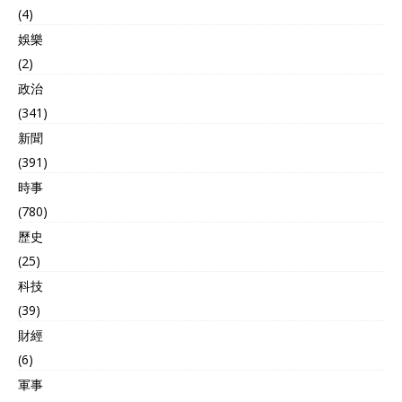
括消灭乌克兰无人机发射小
(4)
组？也不排除，乌克兰当局
娛樂
故意这么干，试图将战争扩
大化，激化俄罗斯与北约的
(2)
矛盾，引发俄罗斯与北约全
政治
面战争。 1000架乌克兰军
(341)
队的“芭芭雅嘎”无人轰炸机
被俄军击落 当地时间8月26
新聞
日，俄罗斯武装部队“卢比
(391)
孔”无人机小组宣布，已经在
時事
前线摧毁了超过1000架乌克
兰军队的“芭芭雅嘎”无人轰
(780)
炸机，其中600多架，是7
歷史
月、8月击落的。随后俄罗
斯武装部队“卢比孔”无人机
(25)
小组公开了部分，击落乌克
科技
兰军队的“芭芭雅嘎”无人轰
(39)
炸机的画面，大部分击落都
是采用了FPV自杀式穿越
財經
机，在空中就撞落了乌克兰
(6)
军队的“芭芭雅嘎”无人轰炸
軍事
机。 乌克兰军队的“芭芭雅