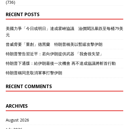
嘎”无人轰炸机损失惨重 芭
(736)
芭雅嘎”无人轰炸机可是乌克
兰军队的绝对主力，从俄乌
RECENT POSTS
开战的第一年，2022年，就
被乌克兰军队大量使用，乌
美國力爭「今日或明日」達成霍峽協議 油價聞訊暴跌至每桶79美
克兰军队前线无人机部队官
元
兵抱怨说，由于乌克兰前线
步兵过于依赖“芭芭雅嘎”无
曾威脅要「重創」德黑蘭 特朗普稱美以暫緩攻擊伊朗
人轰炸机提供补给，导致俄
军有机会在散兵坑前面，猎
特朗普警告習近平：若向伊朗提供武器 「我會很失望」
杀“芭芭雅嘎”无人机。这种
特朗普下通牒：給伊朗最後一次機會 再不達成協議將斬首行動
重型无人机飞行10-15次，
就会彻底损失。并且随着俄
特朗普稱同意取消軍事打擊伊朗
军反无人机能力加强，乌克
兰军队的“芭芭雅嘎”无人机
RECENT COMMENTS
很容易遭到俄军炮击，滑翔
制导炸弹，无人机的打击。
乌克兰军队的“芭芭雅嘎”无
人机很多就是台湾省当局援
ARCHIVES
助的 乌克兰军队的“芭芭雅
嘎”无人机，很多背星链当中
August 2026
继，成本也不算低，搁乌军
无人机当中层级也不低了，