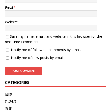
北约领空，或者北约国家，
Email
*
秘密发射，或者在北约国家
纵容下，直接大摇大摆的发
射自杀式无人机，袭击俄罗
Website
斯的本土。也不排除，乌克
兰武装部队发射的自杀式无
人机，可能是从波罗的海的
Save my name, email, and website in this browser for the
乌克兰货船上，秘密发射
next time I comment.
的。但是肯定用了北约领
空，使得原本安全的俄罗斯
Notify me of follow-up comments by email.
第二大城市，圣彼得堡市，
Notify me of new posts by email.
已经不再安全了。 乌克兰武
装部队落在爱沙尼亚，爆炸
威力还不小 爱沙尼亚田地里
出现大爆炸 显然如果坐实
了，乌克兰当局利用北约领
CATEGORIES
空，发射自杀式无人机轰炸
俄罗斯纵深或者境内目标，
那么俄军是不是也可以发射
國際
自杀式无人机，巡航导弹，
(1,347)
战术弹道导弹，去轰炸北约
奇趣
境内的乌克兰军事目标？包