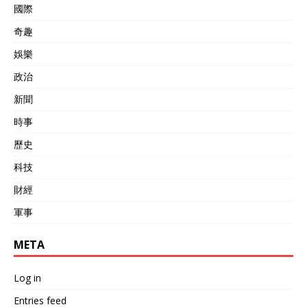
国又把这一批霍克防空导
國際
弹，送给了乌克兰军队，用
奇趣
于拦截俄军发射的伊朗小摩
托，巡航导弹等目标。
娛樂
政治
新聞
時事
歷史
科技
財經
軍事
META
Log in
Entries feed