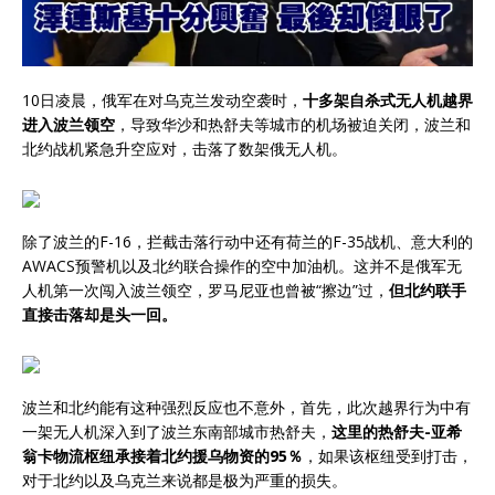
10日凌晨，俄军在对乌克兰发动空袭时，
十多架自杀式无人机越界
进入波兰领空
，导致华沙和热舒夫等城市的机场被迫关闭，波兰和
北约战机紧急升空应对，击落了数架俄无人机。
除了波兰的F-16，拦截击落行动中还有荷兰的F-35战机、意大利的
AWACS预警机以及北约联合操作的空中加油机。这并不是俄军无
人机第一次闯入波兰领空，罗马尼亚也曾被“擦边”过，
但北约联手
直接击落却是头一回。
波兰和北约能有这种强烈反应也不意外，首先，此次越界行为中有
一架无人机深入到了波兰东南部城市热舒夫，
这里的热舒夫-亚希
翁卡物流枢纽承接着北约援乌物资的95％
，如果该枢纽受到打击，
对于北约以及乌克兰来说都是极为严重的损失。