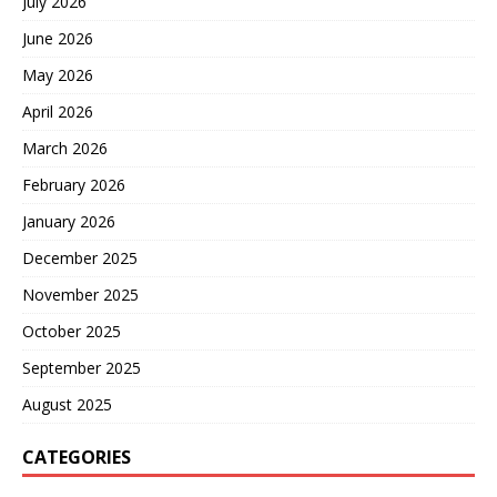
July 2026
俄军就盯着星链天线打。乌
克兰军队的“芭芭雅嘎”无人
June 2026
机被击落1000架，居然手里
May 2026
还有不少，并且“芭芭雅
嘎”无人机，大部分都不是乌
April 2026
克兰生产的，而是第三方送
March 2026
来的：早在2022年，台湾省
当局已通过波兰转手，将
February 2026
800架台湾省制造的，无人
四轴轰炸机移交给乌克兰军
January 2026
队。经过波兰的改进，这种
December 2025
无人机配备旋转弹舱，投放
炸弹，迫击炮炮弹。 台湾省
November 2025
当局一直秘密支持乌克兰军
队 这种无人四轴轰炸机在乌
October 2025
克兰军队中，就是“芭芭雅
September 2025
嘎”无人机，显然台湾省当局
秘密援助乌克兰军队的无人
August 2025
机，数量绝不是800多架，
估计将超过2000多架。而台
CATEGORIES
湾省当局将刚刚退役的霍克
防空导弹，返销给美国，美