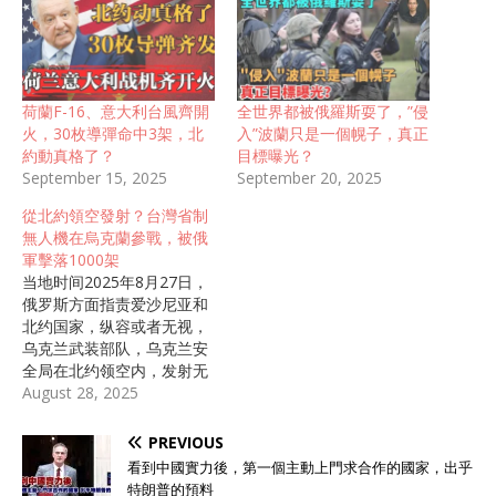
荷蘭F-16、意大利台風齊開
全世界都被俄羅斯耍了，”侵
火，30枚導彈命中3架，北
入”波蘭只是一個幌子，真正
約動真格了？
目標曝光？
September 15, 2025
September 20, 2025
從北約領空發射？台灣省制
無人機在烏克蘭參戰，被俄
軍擊落1000架
当地时间2025年8月27日，
俄罗斯方面指责爱沙尼亚和
北约国家，纵容或者无视，
乌克兰武装部队，乌克兰安
全局在北约领空内，发射无
人机，袭击俄罗斯纵深目
August 28, 2025
标，特别是俄罗斯第二大城
市圣彼得堡市。爱沙尼亚方
PREVIOUS
面在8月26日报道称，乌克
看到中國實力後，第一個主動上門求合作的國家，出乎
兰军队的一架自杀式无人机
特朗普的預料