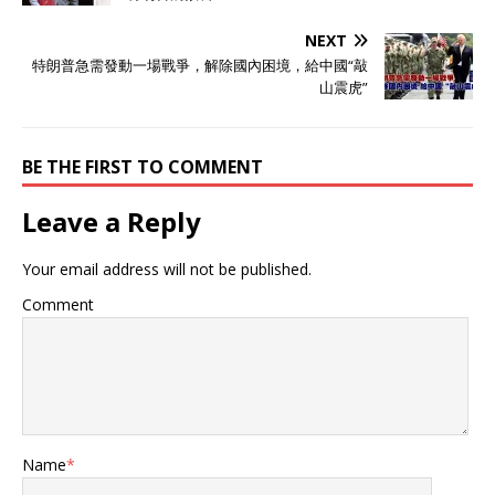
在爱沙尼亚境内坠毁，可能
是袭击俄罗斯圣彼得堡市的
NEXT
自杀式无人机，被俄军电子
特朗普急需發動一場戰爭，解除國內困境，給中國“敲
战设备干扰后迷向了。 爱沙
山震虎”
尼亚的媒体报道截图 俄罗斯
方面对此事有不同的看法，
他们认为袭击俄罗斯圣彼得
堡市的自杀式无人机，事实
BE THE FIRST TO COMMENT
上是从爱沙尼亚境内发射
的。对此，爱沙尼亚政府居
Leave a Reply
然倒打一耙，指责起俄罗斯
军方了，爱沙尼亚认为，是
Your email address will not be published.
俄罗斯武装部队通过干扰手
段，使无人机飞入爱沙尼亚
Comment
境内！这架乌克兰自杀式无
人机坠毁在爱沙尼亚塔尔图
县。 爱沙尼亚与乌克兰根本
不接壤 乌克兰武装部队的无
人机，居然坠毁在爱沙尼亚
境内 爱沙尼亚塔尔图县与乌
克兰完全不接壤，但目标应
Name
*
该是瞄准俄罗斯的圣彼得
堡。很明显，乌克兰在利用