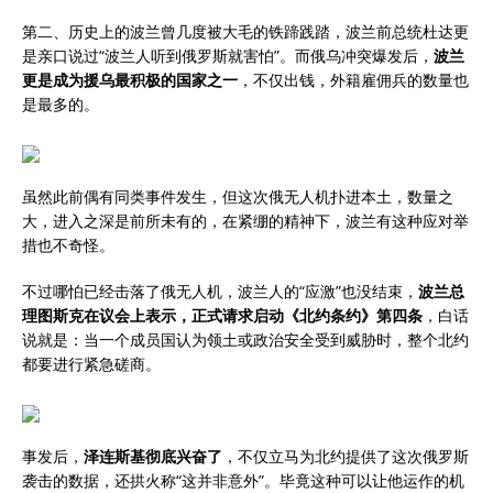
第二、历史上的波兰曾几度被大毛的铁蹄践踏，波兰前总统杜达更
是亲口说过“波兰人听到俄罗斯就害怕”。而俄乌冲突爆发后，
波兰
更是成为援乌最积极的国家之一
，不仅出钱，外籍雇佣兵的数量也
是最多的。
虽然此前偶有同类事件发生，但这次俄无人机扑进本土，数量之
大，进入之深是前所未有的，在紧绷的精神下，波兰有这种应对举
措也不奇怪。
不过哪怕已经击落了俄无人机，波兰人的“应激”也没结束，
波兰总
理图斯克在议会上表示，正式请求启动《北约条约》第四条
，白话
说就是：当一个成员国认为领土或政治安全受到威胁时，整个北约
都要进行紧急磋商。
事发后，
泽连斯基彻底兴奋了
，不仅立马为北约提供了这次俄罗斯
袭击的数据，还拱火称“这并非意外”。毕竟这种可以让他运作的机