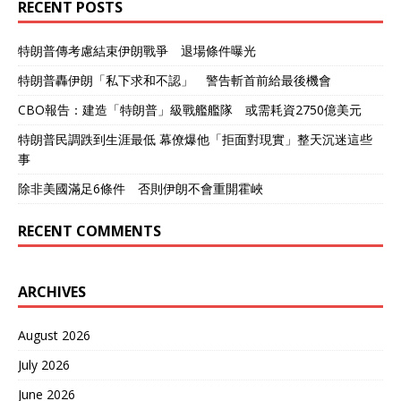
RECENT POSTS
特朗普傳考慮結束伊朗戰爭 退場條件曝光
特朗普轟伊朗「私下求和不認」 警告斬首前給最後機會
CBO報告：建造「特朗普」級戰艦艦隊 或需耗資2750億美元
特朗普民調跌到生涯最低 幕僚爆他「拒面對現實」整天沉迷這些
事
除非美國滿足6條件 否則伊朗不會重開霍峽
RECENT COMMENTS
ARCHIVES
August 2026
July 2026
June 2026