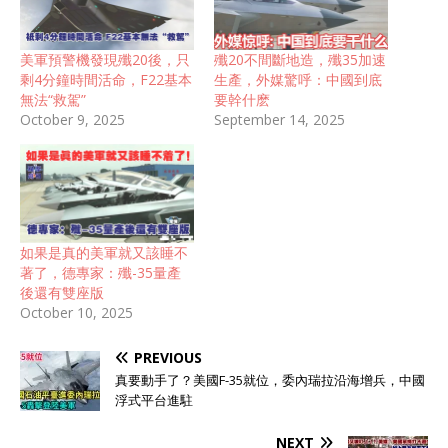
美軍預警機發現殲20後，只
殲20不間斷地造，殲35加速
剩4分鐘時間活命，F22基本
生產，外媒驚呼：中國到底
無法“救駕”
要幹什麽
October 9, 2025
September 14, 2025
如果是真的美軍就又該睡不
著了，德專家：殲-35量產
後還有雙座版
October 10, 2025
PREVIOUS
真要動手了？美國F-35就位，委內瑞拉沿海增兵，中國
浮式平台進駐
NEXT