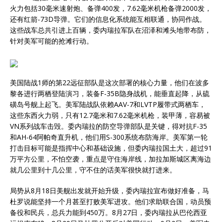
火力包括30毫米速射炮、备弹400发，7.62毫米机枪备弹2000发，
还有红箭-73D导弹。它们的信息化系统能互相联通，协同作战。
这些战车总共引进上百辆，委内瑞拉军队在沼泽和滩头地带布防，
针对美军可能的抢滩行动。
美国陆战1师的第22远征部队是这次部署的核心力量，他们在波多
黎各进行两栖登陆演习，装备F-35B隐身战机，能垂直起降，从硫
磺岛号舰上起飞。美军陆战队依赖AAV-7和LVTP履带式两栖车，
这些东西火力弱，只有12.7毫米和7.62毫米机枪，装甲薄，容易被
VN系列战车击毁。委内瑞拉的防空导弹部队是关键，得对抗F-35
和AH-64阿帕奇直升机，他们用S-300系统布防海岸。美军第一轮
打击目标可能是指挥中心和基础设施，但委内瑞拉国土大，超过91
万平方公里，不怕空袭，重点是守住海岸线，加拉加斯城区离海边
就几公里到十几公里，守不住的话美军很快就打进来。
局势从8月18日美舰出发就开始升级，委内瑞拉宣布做好准备，马
杜罗说能坚持一个月甚至打败美军进攻。他们求助联合国，动员预
备役和民兵，总兵力能到450万。8月27日，委内瑞拉从巴伦西亚