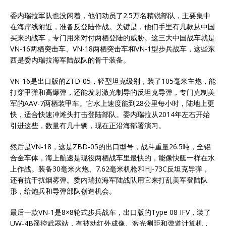
委内瑞拉军队也没闲着，他们动员了2.5万名精锐部队，主要集中
在海岸线附近，准备反登陆作战。关键是，他们手里有几款从中国
买来的战车，专门用来对付两栖登陆的威胁。这三大中国战车就是
VN-16两栖突击车、VN-18两栖突击车和VN-1型步兵战车，这些东
西是委内瑞拉海军陆战队的骨干装备。
VN-16是出口版的ZTD-05，轻型坦克级别，装了105毫米主炮，能
打穿甲弹和高爆弹，还能发射激光制导的反坦克导弹，专门克制美
军的AAV-7两栖装甲车。它水上速度能到28公里每小时，陆地上更
快，适合快速冲滩头打击登陆部队。委内瑞拉从2014年左右开始
引进这些，数量有几十辆，现在正沿海部署演习。
然后是VN-18，这是ZBD-05的出口型号，战斗重量26.5吨，全铝
合金车体，海上航速是现役两栖战车里最快的，能像快艇一样在水
上作战。装备30毫米火炮、7.62毫米机枪和HJ-73C反坦克导弹，
还有抗干扰烟雾弹。委内瑞拉海军陆战队用它来打乱美军登陆队
形，给炮兵和导弹部队创造机会。
最后一款VN-1是8×8轮式步兵战车，出口版的Type 08 IFV，装了
UW-4B遥控武器站，有被动红外成像、激光测距和弹道计算机，