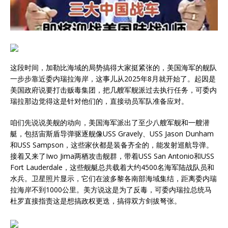
这段时间，加勒比海域的局势搞得大家挺紧张的，美国海军的舰队
一步步靠近委内瑞拉海岸，这事儿从2025年8月就开始了。起因是
美国政府说要打击贩毒集团，把几艘军舰派过去执行任务，可委内
瑞拉那边觉得这是针对他们的，直接动员军队准备应对。
咱们先说说美舰的动向，美国海军派出了至少八艘军舰和一艘潜
艇，包括宙斯盾导弹驱逐舰像USS Gravely、USS Jason Dunham
和USS Sampson，这些家伙都是装备齐全的，能发射巡航导弹。
接着又来了Iwo Jima两栖攻击舰群，带着USS San Antonio和USS
Fort Lauderdale，这些舰艇总共载着大约4500名海军陆战队员和
水兵。卫星照片显示，它们在波多黎各南部海域集结，距离委内瑞
拉海岸不到1000公里。美方说这是为了反毒，可委内瑞拉总统马
杜罗直接指责这是想搞政权更迭，搞得双方剑拔弩张。