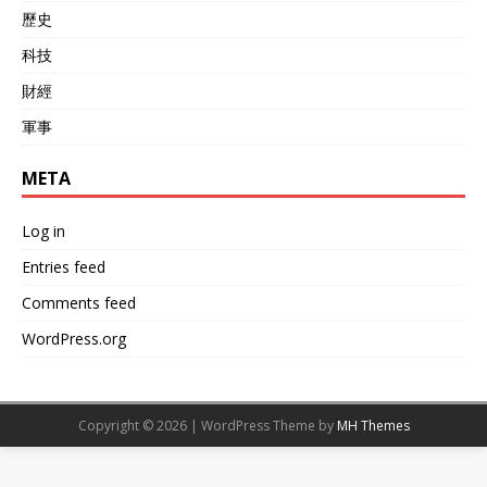
歷史
科技
財經
軍事
META
Log in
Entries feed
Comments feed
WordPress.org
Copyright © 2026 | WordPress Theme by
MH Themes