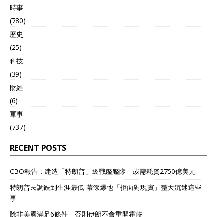
時事
(780)
歷史
(25)
科技
(39)
財經
(6)
軍事
(737)
RECENT POSTS
CBO報告：建造「特朗普」級戰艦艦隊 或需耗資2750億美元
特朗普民調跌到生涯最低 幕僚爆他「拒面對現實」整天沉迷這些
事
除非美國滿足6條件 否則伊朗不會重開霍峽