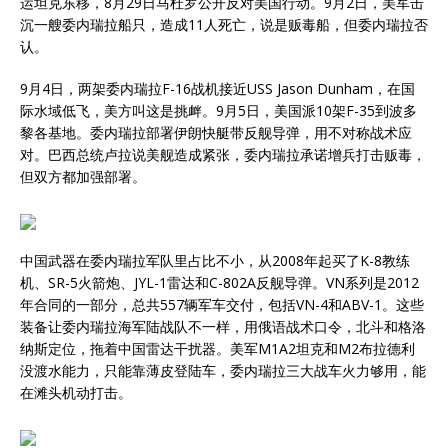
运坦克东移，8月29日马杜罗公开反对美国行动。9月2日，美军击
沉一艘委内瑞拉船只，造成11人死亡，说是贩毒船，但委内瑞拉否
认。
9月4日，两架委内瑞拉F-16战机接近USS Jason Dunham，在国
际水域低飞，美方叫这是挑衅。9月5日，美国派10架F-35到波多
黎各基地。委内瑞拉部署伊朗快艇带反舰导弹，用不对称战术应
对。巴西总统卢拉说美舰造成紧张，委内瑞拉承诺增兵打击贩毒，
但双方都加强部署。
中国武器在委内瑞拉军队里占比不小，从2008年起买了K-8教练
机、SR-5火箭炮、JYL-1雷达和C-802A反舰导弹。VN系列是2012
年合同的一部分，总共557辆军车交付，包括VN-4和ABV-1。这些
装备让委内瑞拉海军陆战队不一样，用俄语战术口令，北斗和格洛
纳斯定位，拖着中国雷达干扰器。美军M1A2坦克和M2布拉德利
没渡水能力，只能靠薄皮登陆车，委内瑞拉三大战车火力够用，能
在滩头机动打击。