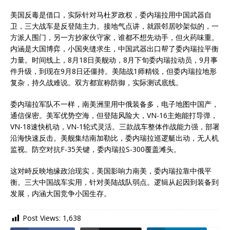
美国反毒是借口，实际针对马杜罗政权，委内瑞拉用中国武器自
卫，三大战车是反登陆主力。接地气点讲，就跟邻居吵架似的，一
方派人围门，另一方抄家伙守家，谁都不想先动手，但火药味重。
内涵是大国博弈，小国夹缝求生，中国武器出口帮了委内瑞拉平衡
力量。时间线上，8月18日美舰动，8月下旬委内瑞拉动员，9月事
件升级，到现在9月8日还僵持。美陆战1师精锐，但委内瑞拉地形
复杂，持久战难说。双方都宣称防御，实际测试底线。
委内瑞拉军队不一样，南美洲里用中俄装备多，电子地图中国产，
通信保密。美军优势空海，但登陆风险大，VN-16主炮能打导弹，
VN-18速快机动，VN-1轮式灵活。三款战车整体作战能力强，部署
沿海快速反击。美舰集结南加勒比，委内瑞拉巡逻艇出动，无人机
监视。防空对抗F-35关键，委内瑞拉S-300覆盖滩头。
这对峙反映地缘政治现实，美国影响力南美，委内瑞拉靠中俄平
衡。三大中国战车实用，针对美陆战队弱点。逻辑从起因到装备到
发展，内涵大国竞争小国生存。
Post Views:
1,638