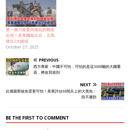
第一個力挺委內瑞拉的戰友
出現！若美國敢出兵，立馬
使出2大絕招
October 27, 2025
PREVIOUS
西方專家：中國不可怕，可怕的是這3000噸的大國重
器，將改寫規則
NEXT
比俄羅斯核魚雷更可怕！美軍評估93閱兵上的大黑魚：
防不勝防
BE THE FIRST TO COMMENT