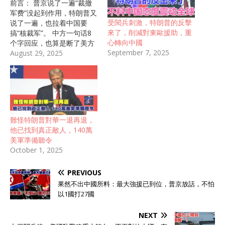
前言： 普京说了一遍“裁撤
军费”没起到作用，特朗普又
受閱兵刺激，特朗普的反擊
说了一遍，也拉着中国要
來了，削減對東歐援助，重
搞“核裁军”。 中方一句话8
心轉向中國
个字回应，也算是断了美方
September 7, 2025
的念想。但同一天五角大楼
August 29, 2025
突然有异常举动，中国雇员
被彻底排除在外。 美俄两国
为什么都聚焦于让中国“裁
军”的话题？中方的举动，又
释放了什么坚定的信号？ 自
从特朗普上台后，又开始试
難怪特朗普對華一退再退，
图拉着美俄两国搞“军控”那
他已找到真正敵人，140萬
一套。 今年2月份在美国和
美軍準備聽令
俄罗斯进行磋商之后，俄罗
October 1, 2025
斯总统普京突然向中方致
电，表示希望中国考虑特朗
PREVIOUS
普所要求的“裁撤一半军
费”的倡议。 当时特朗普正
果然不出中國所料：最大強援已到位，普京放話，不怕
在美国搞节省开支改革，他
以1國打27國
认为中美俄“应该削减核武数
量和军费费用”，就抛出了这
NEXT
个问题。 俄罗斯这边因为俄