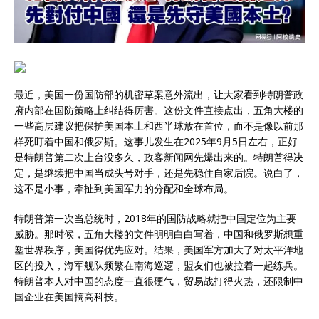
最近，美国一份国防部的机密草案意外流出，让大家看到特朗普政
府内部在国防策略上纠结得厉害。这份文件直接点出，五角大楼的
一些高层建议把保护美国本土和西半球放在首位，而不是像以前那
样死盯着中国和俄罗斯。这事儿发生在2025年9月5日左右，正好
是特朗普第二次上台没多久，政客新闻网先爆出来的。特朗普得决
定，是继续把中国当成头号对手，还是先稳住自家后院。说白了，
这不是小事，牵扯到美国军力的分配和全球布局。
特朗普第一次当总统时，2018年的国防战略就把中国定位为主要
威胁。那时候，五角大楼的文件明明白白写着，中国和俄罗斯想重
塑世界秩序，美国得优先应对。结果，美国军方加大了对太平洋地
区的投入，海军舰队频繁在南海巡逻，盟友们也被拉着一起练兵。
特朗普本人对中国的态度一直很硬气，贸易战打得火热，还限制中
国企业在美国搞高科技。