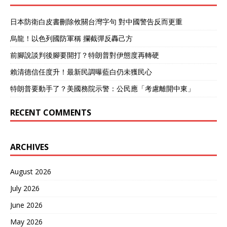
家，和我国的完全不在一条
道路上。 那么中国为什么会
日本防衛白皮書刪除攸關台灣字句 對中國警告反而更重
明确拒绝特朗普的要求？中
方提到的一个重点就是中美
烏龍！以色列國防軍稱 攔截彈反轟己方
俄核力量不平衡。 先看美俄
前腳說談判後腳要開打？特朗普對伊態度再轉硬
核裁军这件事的结果，他们
到现在号称裁撤核武器战略
賴清德信任度升！最新民調曝藍白仍未獲民心
已经执行了几十年，至今俄
罗斯仍然保留最少4300多枚
特朗普要動手了？美國務院示警：公民應「考慮離開中東」
核弹头。 美国还保留最少
3700枚核弹头，这已经是远
RECENT COMMENTS
超出国家“安全自卫”的需要
了，甚至足以“毁灭其他国
家”。 所以不难看出，美俄
ARCHIVES
自身保留如此多的核弹头，
过去他们与其说是“裁撤”更
像是“精简”，拉着只有数百
August 2026
枚库存的中国一起进行核裁
July 2026
军，一点都不合理。 其次还
有核政策问题，中国已经承
June 2026
诺不首先使用核武器，表明
了我国的和平主义道路。 但
May 2026