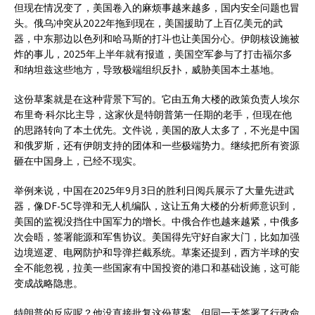
但现在情况变了，美国卷入的麻烦事越来越多，国内安全问题也冒
头。俄乌冲突从2022年拖到现在，美国援助了上百亿美元的武
器，中东那边以色列和哈马斯的打斗也让美国分心。伊朗核设施被
炸的事儿，2025年上半年就有报道，美国空军参与了打击福尔多
和纳坦兹这些地方，导致极端组织反扑，威胁美国本土基地。
这份草案就是在这种背景下写的。它由五角大楼的政策负责人埃尔
布里奇·科尔比主导，这家伙是特朗普第一任期的老手，但现在他
的思路转向了本土优先。文件说，美国的敌人太多了，不光是中国
和俄罗斯，还有伊朗支持的团体和一些极端势力。继续把所有资源
砸在中国身上，已经不现实。
举例来说，中国在2025年9月3日的胜利日阅兵展示了大量先进武
器，像DF-5C导弹和无人机编队，这让五角大楼的分析师意识到，
美国的监视没挡住中国军力的增长。中俄合作也越来越紧，中俄多
次会晤，签署能源和军售协议。美国得先守好自家大门，比如加强
边境巡逻、电网防护和导弹拦截系统。草案还提到，西方半球的安
全不能忽视，拉美一些国家有中国投资的港口和基础设施，这可能
变成战略隐患。
特朗普的反应呢？他没直接批复这份草案，但同一天签署了行政命