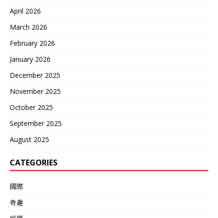
美国这些年还是时不时想“重
April 2026
启核试验”，特朗普也是这个
理念的支持者，五角大楼更
March 2026
是经常进行威慑性试射。 所
以双方的背景就完全不同，
February 2026
在这个问题上没必要响应西
January 2026
方。 最关键的是，对于核裁
军问题，中国之前已经多次
December 2025
表明了态度，特朗普为什么
还是多次试探想拉着中国一
November 2025
起来“做”这件事？ 他们如此
October 2025
有自己的算盘，很大可能借
着裁军问题削弱中国的和平
September 2025
核力量。 如果中方不同意的
话，美国再动用全球舆论压
August 2025
力施压，让中国接受他们的
条件。 所以在中方这次回绝
CATEGORIES
之后，同日五角大楼也“变
脸”了。 美国防部长赫格塞
國際
思宣称， 他们已就微软在国
防相关项目中（数码护卫计
奇趣
划）远程聘请中国工程师参
与云系统支援一事，正式向