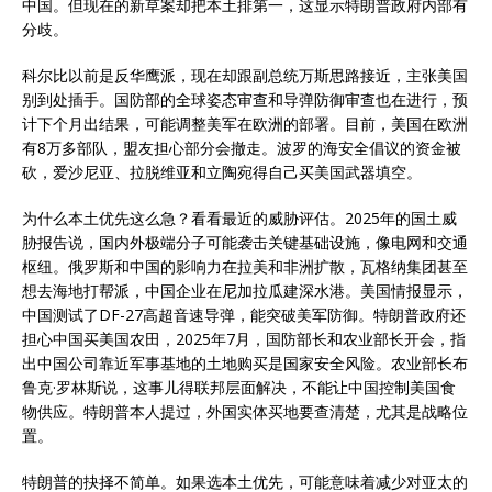
中国。但现在的新草案却把本土排第一，这显示特朗普政府内部有
分歧。
科尔比以前是反华鹰派，现在却跟副总统万斯思路接近，主张美国
别到处插手。国防部的全球姿态审查和导弹防御审查也在进行，预
计下个月出结果，可能调整美军在欧洲的部署。目前，美国在欧洲
有8万多部队，盟友担心部分会撤走。波罗的海安全倡议的资金被
砍，爱沙尼亚、拉脱维亚和立陶宛得自己买美国武器填空。
为什么本土优先这么急？看看最近的威胁评估。2025年的国土威
胁报告说，国内外极端分子可能袭击关键基础设施，像电网和交通
枢纽。俄罗斯和中国的影响力在拉美和非洲扩散，瓦格纳集团甚至
想去海地打帮派，中国企业在尼加拉瓜建深水港。美国情报显示，
中国测试了DF-27高超音速导弹，能突破美军防御。特朗普政府还
担心中国买美国农田，2025年7月，国防部长和农业部长开会，指
出中国公司靠近军事基地的土地购买是国家安全风险。农业部长布
鲁克·罗林斯说，这事儿得联邦层面解决，不能让中国控制美国食
物供应。特朗普本人提过，外国实体买地要查清楚，尤其是战略位
置。
特朗普的抉择不简单。如果选本土优先，可能意味着减少对亚太的