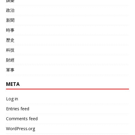
娛樂
公司发函表达关切， 要求对
政治
微软的数码护卫计划进行第
三方审计，为了保证美国军
新聞
事领域“安全性”等问题。 美
媒认为这只是一道表面指
時事
令，因为在这之前，中美在
歷史
军事技术领域合作极少，可
以说是几乎为零。 他们在7
科技
月份也已经宣布，要将中国
工程师排除在敏感技术项目
財經
之外，但目前没看到美国媒
軍事
体报道中国员工被解雇的消
息。 这些也证明所谓的“军
事技术合作”更大程度上都是
META
一纸空文不存在，美方试图
用这种方式传达和中国“远
Log in
离”的立场。 即便是中方这
次拒绝了，美国也不会停止
Entries feed
继续在国际舆论上施压的行
Comments feed
为。 之前五角大楼在《中国
军力报告》中，夸大中国核
WordPress.org
弹头数量“超过500枚”，其目