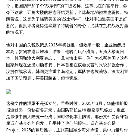
令，把国防部加了个“战争部”的二级名称。这事儿在白宫举行，命
令下达后，五角大楼的标志开始更新，全球基地的徽章也得换。特
朗普说，这是为了强调美国的“战士精神”，让对手知道美国不是好
惹的。但批评者觉得这暴露了特朗普的野心，尤其在贸易战没打赢
的情况下。
他对中国的关税政策从2025年初就推，但效果一般，企业抱怨成
本高，货物在港口堆积。结果，他转而玩台湾牌，五角大楼逼日
本、韩国和澳大利亚表态，一旦台海出事，你们怎么帮美国？这些
国家到现在还没明确答复，日本首相在议会发言时只说加强合作，
没提作战承诺。韩国更注重半岛稳定，军队在边境演练。澳大利亚
加了国防预算，买美国装备，但也犹豫。
这份文件的泄露不是孤立的。早些时候，2025年3月，华盛顿邮报
报道过另一份秘密备忘录，由国防部长皮特·赫格塞思签发，重点
是威慑中国大陆统一台湾，同时强化本土防御。那份文件受保守智
库遗产基金会的启发，几乎抄了他们的报告。遗产基金会是
Project 2025的幕后推手，主张美国减少海外承诺，集中力量对付