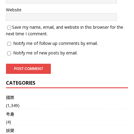
斯的核裁军从上个世纪就开
始了，围绕着《新削减战略
Website
武器条约》，中间也是断断
续续持续了几十年。 到俄乌
冲突之后，美俄军控条约基
Save my name, email, and website in this browser for the
本上完全断了，一直到特朗
next time I comment.
普又当上总统，和普京上了
Notify me of follow-up comments by email.
谈判桌之后，美俄准备再谈
续约的事情。 但特朗普在白
Notify me of new posts by email.
宫告诉记者，美国和俄罗斯
讨论限制核武器的数量，同
时也希望把中国纳入其中，
因为中国拥有的核武器排行
全球第三，为了“地球安
CATEGORIES
全”考虑，希望中国也能加
入。 这里有一个误区就是，
國際
从表面上来看，特朗普这次
主打的是和俄罗斯谈核军
(1,349)
控，顺道“捎带”上邀请中国
奇趣
加入。 但事实并非如此，美
(4)
国盯上中国核问题已经很久
了。 过去几年，五角大楼几
娛樂