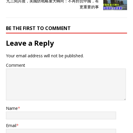
九三閱兵後，美國防戰略重大轉向：不再對抗中國，有
乌冲突军费膨胀很严重，如
更重要的事
果停战他们裁撤一半军费是
完全正常的，但俄方显然想
借着这个机会拉中国“入
BE THE FIRST TO COMMENT
局”。 当时我国对于这个问
题的回应干脆利落： “中国
军队有限的国防支出，完全
Leave a Reply
是捍卫国家主权的需要，更
是维护世界和平的需要。”
Your email address will not be published.
说白了就是美俄所要求的“裁
军”问题，对于中国来说根本
Comment
是不合时宜的讨论。 中国现
在的军费比美国少太多，开
支合理无可指摘，且中国又
不是处在俄罗斯当前的“特殊
时期”，缩减军费是毫无必要
的。 在外交部以此做出回应
后，西方媒体也消停了一阵
Name
*
子，不过接着问题又来了。
本月25号，特朗普在白宫发
出“邀约”，想让中国加入美
Email
*
俄核裁军进程。 美国和俄罗