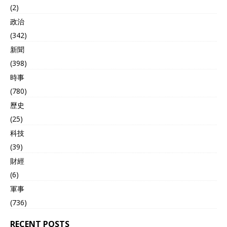
乎是每年一份分析中国核武
(2)
器的“战略文件”，官员们也
多次表达“担忧”，各种渲染
政治
中国核力量增长快等等。 美
(342)
媒一度认为，特朗普和俄罗
新聞
斯的核裁军并不是要紧事
项，当前最要紧的是美国如
(398)
何“说服”中国加入他们的进
時事
程中。 特朗普现在关注亚太
(780)
地区对手，要远多于欧洲地
区。 在特朗普等了两天后，
歷史
27日中国也用8个字回应了
(25)
美国的要求，是“既不合理也
不现实”。 这次的回应相比
科技
于上次更加简洁明确，因为
(39)
外交部明确：中国和美、俄
財經
的核武器数量，以及政策、
战略等问题上完全不同。 这
(6)
个问题上中国绝对是有区别
軍事
于西方的， 尤其是对于美俄
(736)
两个从上世纪50年代就开始
大规模造核武器，从“古巴导
RECENT POSTS
弹危机”一路走过来的两个国