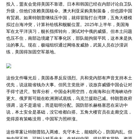
投入，盟友会觉得美国不靠谱。日本和韩国已经在内部讨论自卫队
升级，但他们依赖美国核伞。澳大利亚采购美制装备，但也跟中国
有贸易。如果特朗普继续压中国，就得冒险打台湾牌，五角大楼模
拟过台海冲突，计算补给线和舰艇位置。2025年上半年，美国海
军在太平洋演习，舰长指挥转向，测试对中俄的威慑。但本土问题
也压不住，南部边境建了军事化区，部队能拘留平民，这本来是执
法的事儿。现在，极端组织通过网络发威胁，武装人员在沙漠训
练，美国得加固空军基地。
这份文件曝光后，美国各界反应强烈。共和党内部有声音支持本土
优先，说这能省钱办大事。但民主党批评，说放弃威慑中国会让对
手得寸进尺。智库分析，中国会利用空挡，在南海和台湾海峡动作
更大。俄罗斯可能在欧洲测试底线，乌克兰援助已减。特朗普政府
强调，这不是退缩，而是聪明分配。国防部长赫格塞思在采访中
说，本土安全是基础，没它啥都白搭。五角大楼官员在走廊交流，
觉得原有策略没用，中国军力照样涨。
这份草案让特朗普陷入两难。先守本土，能稳民心，防国内乱。但
放中国不管，可能让对手坐大。先对付中国，得拉盟友冒险，资源