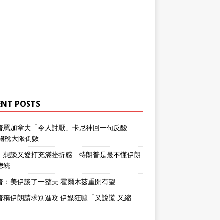
ENT POSTS
普罵加拿大「令人討厭」卡尼神回一句反酸
％關稅大限倒數
：想談又愛打充滿挫折感 特朗普是最不懂伊朗
總統
普：美伊談了一整天 霍爾木茲重開有望
普稱伊朗請求別進攻 伊媒狂噓「又說謊 又縮
」