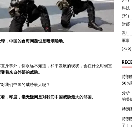
科技
(39)
財經
(6)
軍事
全球，中国的台海问题也是暗潮涌动。
(736)
REC
够置身事外，你永远不知道，和平发展的现状，会在什么时候宣
遭受着来自外部的威胁。
特朗
50
家对我们中国的威胁最大呢？
分析
来看，印度，毫无疑问是对我们中国威胁最大的邻国。
的美
特朗
特朗
了！