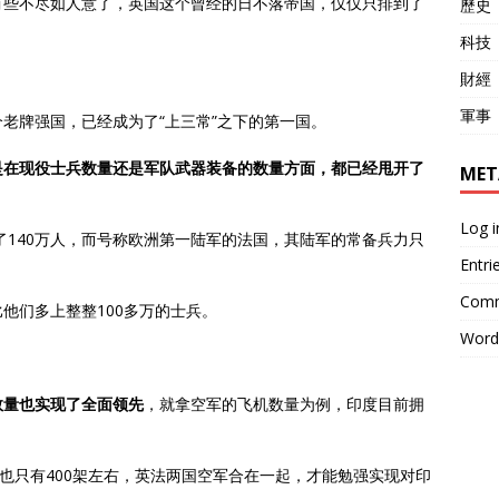
有些不尽如人意了，英国这个曾经的日不落帝国，仅仅只排到了
歷史
科技
財經
軍事
老牌强国，已经成为了“上三常”之下的第一国。
是在现役士兵数量还是军队武器装备的数量方面，都已经甩开了
MET
Log i
了140万人，而号称欧洲第一陆军的法国，其陆军的常备兵力只
Entri
Comm
他们多上整整100多万的士兵。
Word
数量也实现了全面领先
，就拿空军的飞机数量为例，印度目前拥
军也只有400架左右，英法两国空军合在一起，才能勉强实现对印