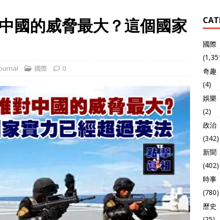
中國的威脅最大？這個國家
CAT
國際
(1,35
ournal
國際
0
奇趣
(4)
娛樂
(2)
政治
(342)
新聞
(402)
時事
(780)
歷史
(25)