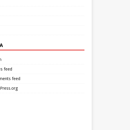
A
n
es feed
ents feed
Press.org