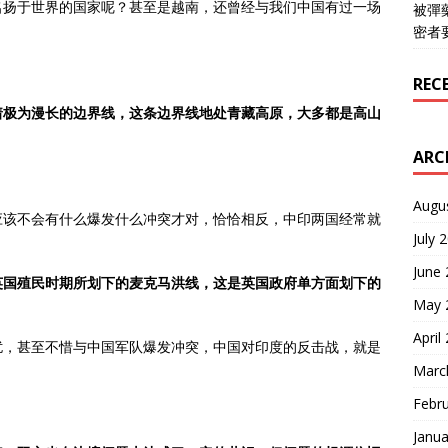
名扬于世界的国家呢？甚至是越南，还曾经与我们中国有过一场
被彈
密者
REC
着极为漫长的边界线，这条边界线地处青藏高原，大多都是高山
ARC
Augu
应该不会有什么爆发什么冲突才对，恰恰相反，中印两国经常就
July 
June
英国殖民时期所划下的麦克马洪线，这是英国政府单方面划下的
May 
April
扰，甚至不惜与中国军队爆发冲突，中国对印度的反击战，就是
Marc
Febr
Janua