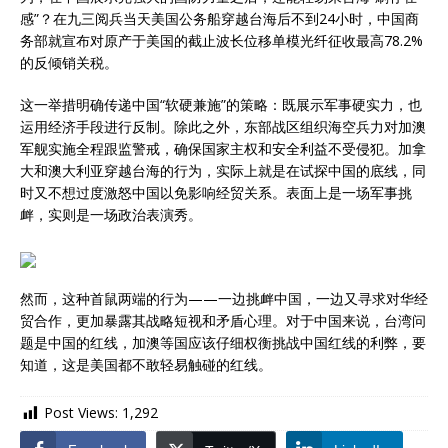
感”？在九三阅兵当天美国公务船穿越台海后不到24小时，中国商
务部就宣布对原产于美国的截止波长位移单模光纤征收最高78.2%
的反倾销关税。
这一举措明确传递中国“软硬兼施”的策略：既展示军事硬实力，也
运用经济手段进行反制。除此之外，东部战区组织海空兵力对加澳
军舰实施全程跟监警戒，确保国家主权和安全利益不受侵犯。加拿
大和澳大利亚穿越台海的行为，实际上就是在试探中国的底线，同
时又不想过度激怒中国以免影响经贸关系。表面上是一场军事挑
衅，实则是一场政治表演秀。
然而，这种首鼠两端的行为——一边挑衅中国，一边又寻求对华经
贸合作，更加暴露其战略短视和矛盾心理。对于中国来说，台湾问
题是中国的红线，加澳等国应该仔细权衡挑战中国红线的利弊，要
知道，这是美国都不敢轻易触碰的红线。
Post Views:
1,292