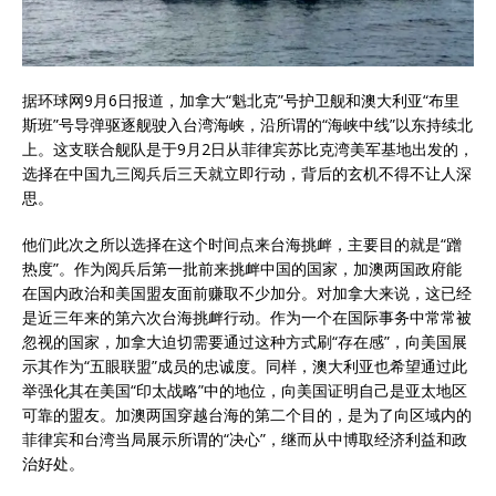
据环球网9月6日报道，加拿大“魁北克”号护卫舰和澳大利亚“布里
斯班”号导弹驱逐舰驶入台湾海峡，沿所谓的“海峡中线”以东持续北
上。这支联合舰队是于9月2日从菲律宾苏比克湾美军基地出发的，
选择在中国九三阅兵后三天就立即行动，背后的玄机不得不让人深
思。
他们此次之所以选择在这个时间点来台海挑衅，主要目的就是“蹭
热度”。作为阅兵后第一批前来挑衅中国的国家，加澳两国政府能
在国内政治和美国盟友面前赚取不少加分。对加拿大来说，这已经
是近三年来的第六次台海挑衅行动。作为一个在国际事务中常常被
忽视的国家，加拿大迫切需要通过这种方式刷“存在感”，向美国展
示其作为“五眼联盟”成员的忠诚度。同样，澳大利亚也希望通过此
举强化其在美国“印太战略”中的地位，向美国证明自己是亚太地区
可靠的盟友。加澳两国穿越台海的第二个目的，是为了向区域内的
菲律宾和台湾当局展示所谓的“决心”，继而从中博取经济利益和政
治好处。