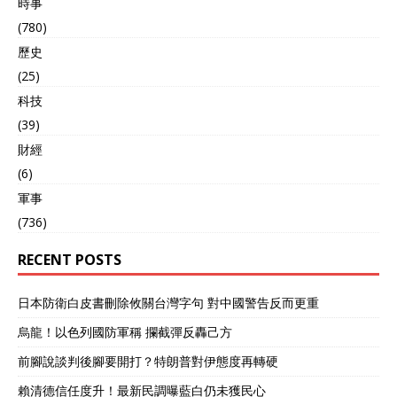
時事
(780)
歷史
(25)
科技
(39)
財經
(6)
軍事
(736)
RECENT POSTS
日本防衛白皮書刪除攸關台灣字句 對中國警告反而更重
烏龍！以色列國防軍稱 攔截彈反轟己方
前腳說談判後腳要開打？特朗普對伊態度再轉硬
賴清德信任度升！最新民調曝藍白仍未獲民心