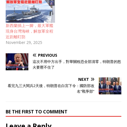
新西蘭插上一腳，最大軍艦
現身台灣海峽，解放軍全程
近距離盯防
November 29, 2025
PREVIOUS
這次不用中方出手，對華關稅恐全部清零，特朗普的怒
火要壓不住了
NEXT
看完九三大閱兵2天後，特朗普在白宮下令：國防部改
名“戰爭部”
BE THE FIRST TO COMMENT
Leave a Reply