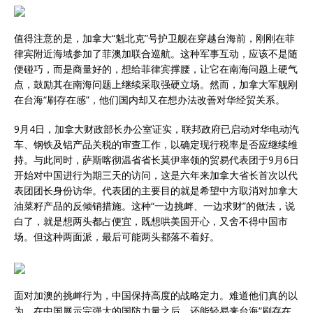
值得注意的是，加拿大“魁北克”号护卫舰在穿越台海前，刚刚在菲
律宾附近海域参加了菲澳加联合巡航。这种军事互动，应该不是随
便碰巧，而是商量好的，想给菲律宾撑腰，让它在南海问题上硬气
点，鼓励其在南海问题上继续采取强硬立场。然而，加拿大军舰刚
在台海“刷存在感”，他们国内却又在想办法改善对华经贸关系。
9月4日，加拿大财政部长办公室证实，联邦政府已启动对华电动汽
车、钢铁及铝产品关税的审查工作，以确定现行税率是否应继续维
持。与此同时，萨斯喀彻温省省长莫伊率领的贸易代表团于9月6日
开始对中国进行为期三天的访问，这是六年来加拿大省长首次以代
表团团长身份访华。代表团的主要目的就是希望中方取消对加拿大
油菜籽产品的反倾销措施。这种“一边挑衅、一边求财”的做法，说
白了，就是想两头都占便宜，既想哄美国开心，又舍不得中国市
场。但这种两面派，最后可能两头都落不着好。
面对加澳的挑衅行为，中国保持高度的战略定力。难道他们真的以
为，在中国展示完强大的国防力量之后，还能轻易来台海“刷存在