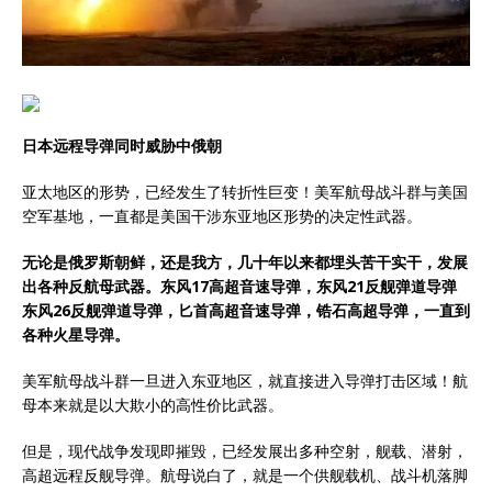
日本
远程导弹同时威胁中俄朝
亚太地区的形势，已经发生了转折性巨变！美军航母战斗群与美国
空军基地，一直都是美国干涉东亚地区形势的决定性武器。
无论是
俄罗斯
朝鲜
，还是我方，几十年以来都埋头苦干实干，发展
出各种反航母武器。
东风17高超音速导弹
，东风21
反舰弹道导弹
东风26反舰弹道导弹
，匕首高超音速导弹，锆石高超导弹，一直到
各种火星导弹。
美军航母战斗群一旦进入东亚地区，就直接进入导弹打击区域！航
母本来就是以大欺小的高性价比武器。
但是，现代战争发现即摧毁，已经发展出多种空射，舰载、潜射，
高超远程反舰导弹。航母说白了，就是一个供舰载机、战斗机落脚