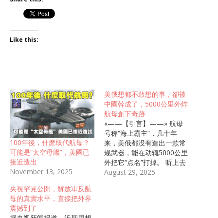
Like this:
美俄想都不敢想的事，卻被
中國幹成了，5000公里外炸
航母創下奇跡
«——【引言】——» 航母
号称“海上霸主”，几十年
100年後，什麽取代航母？
来，美俄都没有造出一款常
可能是“太空母艦”，美國已
规武器，能在动辄5000公里
接近造出
外把它“点名”打掉。 听上去
November 13, 2025
是不是不可思议。 可偏偏中
August 29, 2025
国做到了，把第二岛链这样
央視罕見公開，解放軍反航
原本被视作安全后方的地
母的真實水平，直接把外界
方，变成了唾手可及的打击
震撼到了
圈。 究竟是什么，让别国不
据央视新闻报道，近期思想