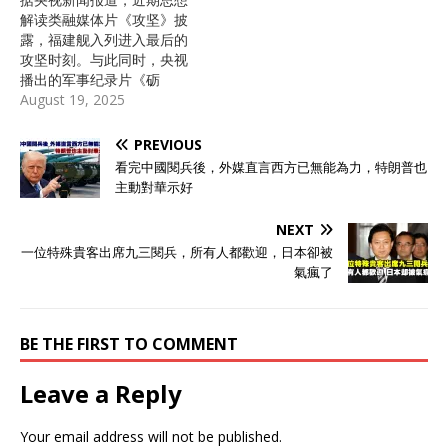
敢碰的技术难关，竟被中国
解读类融媒体片《攻坚》披
一步步跨过去？ 这背后，又
露，福建舰入列进入最后的
意味着怎样的海上力量格局
攻坚时刻。与此同时，央视
变化？ 海上“移动国土”的神
播出的军事纪录片《砺
话 在很长一段时间里，美国
剑》，罕见展示了解放军体
August 19, 2025
的航母就是海上的移动国
系化打击航母的作战流程，
土，不仅能打，还吓人。 任
其先进程度令外界震撼。这
PREVIOUS
何地方有风吹草动，这些钢
两件事，让福建舰以及解放
铁巨兽就能呼啸着开到离事
看完中國閱兵後，外媒直言西方已無能為力，特朗普也
军反航母作战能力，成为全
发地不远的地方，甲板上装
主動對華示好
球关注焦点。 福建舰自
满战机，雷达天线忙个不
2024年5月1日开启首次海
停。 航母的威慑力，很大程
NEXT
试，至今已一年多，期间多
度来自它和生俱来的机动
一位特殊貴客出席九三閱兵，所有人都歡迎，日本卻被
次海试稳步推进。如今进入
性：打了就走，想来就来，
氣瘋了
攻坚阶段，关键在于实现诸
想撤就撤。 这套打法背后的
多技术与作战能力的突破。
大前提，是它需要有安全的
从技术层面，电磁弹射系统
后方补给点。 第一岛链，他
的实战化应用是重中之重。
BE THE FIRST TO COMMENT
们拿来当前沿试探，第二岛
《攻坚》中虽未完整展示歼
链才是赖以为生的真正腹
- 15T舰载机弹射瞬间，但调
地，远离对手火力范畴，既
Leave a Reply
度流程、口令及战机离舰声
能补给又能修整，出了情况
效，已证实该系统进入关键
可以藏进去。 这套逻辑用了
Your email address will not be published.
测试环节。福建舰采用全球
几十年，一直没出过大的纰