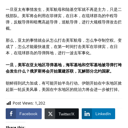
一旦亚太有事情发生，美军航母和陆基空军就不再是主力，只是二
线部队。美军将会利用在菲律宾，在日本，在琉球群岛的中程导
弹，反舰导弹和暗鹰高超导弹，巡航导弹，进行大规模导弹攻击拦
截。
那么，亚太的事情就会从怎么打击美军航母，怎么争夺制空权。变
成了，怎么才能最快速度，在第一时间打击美军在菲律宾，在日
本，在琉球群岛的导弹阵地，进行一波去军事化。
一旦，美军在亚太地区导弹基地，海军基地和
空军基地
被导弹打垮
会发生什么？俄罗斯将会开始重建
苏联
，瓦解部分
北约
国家。
朝鲜得到武力加成，有可能开始半岛行动。伊朗开始在中东地区掀
起新一轮反美风暴，美国在中东地区的统治力将会进一步被打掉。
Post Views:
1,202
Facebook
LinkedIn
Twitter/X
Share this: