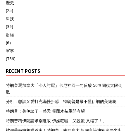
成熟的地步。 而中国的处境
歷史
其获取坐标精度可直接用于
不同。 面对的是实实在在的
反舰导弹火控系统，目标数
(25)
岛链围堵，航母打击群隔三
据再通过高速数据链回传指
差五就在近海晃悠，这是一
科技
挥中心，引导反舰导弹实施
种持续压力。 要破解这个问
(39)
精确打击。 官方展示内容虽
题，就得找到能从根子上震
完整，但实际上只是解放军
財經
慑对手的办法，让对方一靠
反航母真实能力的冰山一
近，就得担得起被一击命中
(6)
角。 先看侦察能力，纪录片
的风险。 从山沟到世界舞台
軍事
中无人机侦察范围在百公里
的硬仗 东风-27并不是一蹴
级别，而解放军实际对海侦
(736)
而就的产物，而是数十年技
搜与打击能力覆盖至少上千
术累积和现实需求催生的结
公里。并且，展示的无侦 -
RECENT POSTS
果。 从冷战时期的仿制苏联
7和无侦 - 10隐身能力仅相
导弹，到自主研发固体燃料
当于五代机水平，面对美军
导弹，再到东风-21D、东
特朗普罵加拿大「令人討厭」卡尼神回一句反酸 50％關稅大限倒
航母战斗群由E - 2D“先进鹰
风-26这样的近远程反舰利
數
眼”预警机和F/A - 18E/F“超
器，中国导弹技术是一步步
级大黄蜂”战斗机组成的严密
踩出来的。 材料科学算是最
分析：想談又愛打充滿挫折感 特朗普是最不懂伊朗的美總統
防空圈，在150 - 200公里外
大的拦路虎之一。 高超音速
就可能被发现，难以靠近至
特朗普：美伊談了一整天 霍爾木茲重開有望
状态下，弹头表面的温度能
100公里内最佳侦察距离，
飙到几千度，这个条件下，
特朗普稱伊朗請求別進攻 伊媒狂噓「又說謊 又縮了！」
生存能力有限。未来，中国
普通金属、合金直接化成
将采用六代机气动布局，如
渣。 要在这样恶劣的条件下
被彈藥短缺報導惹火！特朗普：庫存龐大 叛國言論洩密者要坐牢