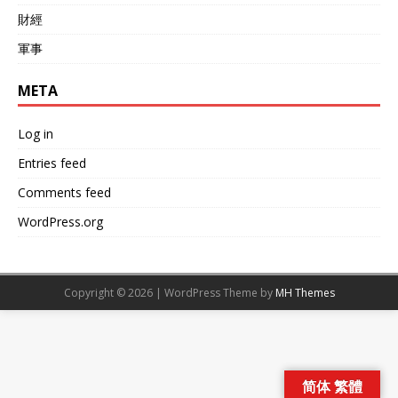
財經
軍事
META
Log in
Entries feed
Comments feed
WordPress.org
Copyright © 2026 | WordPress Theme by
MH Themes
简体 繁體