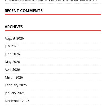
无垂尾、翼身融合的下一代
保证结构不变形、设备不失
大型隐身无人机，具备全向
效，就要搞出既轻又硬、耐
RECENT COMMENTS
隐身和更低雷达散射截面，
高温还抗冲击的复合材料。
将成为反航母侦察主力。 再
这项技术不光是造导弹用，
看打击武器，纪录片中的东
在航空航天上也能横着走。
风 - 100超音速巡航导弹并
ARCHIVES
还有北京那座代号JF-22的超
非真正“航母杀手”。它射程
高速风洞，可以模拟超过20
约4000公里，但速度仅4马
马赫的飞行环境，让研发团
August 2026
赫，主要针对固定目标设
队在实验室里反复“跑通”飞
计，面对高速机动的航母，
行过程，把可能遇到的问题
July 2026
突防成功率和命中精度存
提前揪出来。 这是美国人自
疑，易被“宙斯盾”系统拦
June 2026
己都承认短时间内做不到的
截。解放军真正的反航母利
测试条件。 打的不只是航母
May 2026
器是东风 - 21D、东风 - 26
东风-27虽然有个“反舰”标
等反舰弹道导弹，以及海
April 2026
签，但目标清单不止舰船。
基、空基的鹰击系列高超音
如果任务需要，它完全可以
March 2026
速导弹。它们利用“钱学森弹
对陆基重要设施实施远程精
道”或“乘波体”技术，末端速
确打击，比如关岛的安德森
February 2026
度超10马赫，具备机动变轨
空军基地、珍珠港的美军太
能力，突防能力远超传统巡
January 2026
平洋舰队总部，甚至更远的
航导弹。此外，未来还可能
战略节点。 核常兼备的设计
December 2025
亮相新型乘波体高超音速导
给了它相当的灵活性，用常
弹和高超音速巡航导弹，进