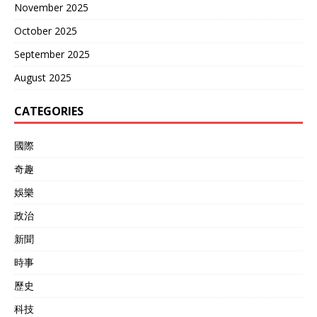
规弹头就能对对手造成战略
November 2025
一步巩固中国在反航母打击
级打击压力，不必跨过核武
领域优势。 正在舾装的076
October 2025
的红线。 尤其是把它放进一
型两栖攻击舰，被称为“全球
个作战体系里，就更有想象
September 2025
首艘无人机航母”，装备与福
空间了。 再和DF-17、DF-
建舰同款电磁弹射和拦阻系
26配合，能覆盖近海到深远
August 2025
统，可起降30吨级大型无人
海的不同战场，与055型驱
机。未来，076型将作为前
逐舰的中远程导弹配合，可
CATEGORIES
沿侦察和打击的浮动平台，
以形成海、陆、空多方向饱
搭载新一代隐身无人机前出
和攻击。 这样对航母编队的
西太平洋，极大扩展侦察范
國際
压制能力也是成倍增长的。
围，缩短响应时间，让反航
第二岛链的“后院”变前线 对
奇趣
母“杀伤链”更灵活、高效、
美国来说，第二岛链是存放
致命。…
家底的地方，一旦失去安
娛樂
全，就像后院装了块透明玻
政治
璃。 关岛的安德森空军基地
驻有战略轰炸机和侦察力
新聞
量，是西太平洋洲际连接和
补给的关键节点，也是航母
時事
的重要依托。…
歷史
科技