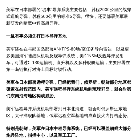
美军在日本部署的“堤丰”导弹系统主要包括，射程2000公里的战斧
式巡航导弹，射程500公里的标准6导弹。很快，还要部署美军最
新研发的暗鹰中程高超导弹。
一旦有事必须先打日本
导弹基地
美军还在在与那国岛部署AN/TPS-80地/空任务导向雷达，以及更
多美国海军陆战队机动反舰导弹系统，美军NSM反舰导弹发射
车，可通过C-130运输机、直升机以及多种舰艇运输，主要部署在
第一岛链执行对海上目标封锁行动。
美军在日本部署远程导弹，已经把我们，俄罗斯，朝鲜部分地区都
覆盖在射程范围内。美军远程导弹系统机动到
琉球群岛
，就会对我
们东南沿海地区构成威胁。
美军远程导弹系统机动部署到日本北海道，就会对俄罗斯远东地
区，太平洋舰队基地，俄军远程空军基地构成直接火力打击态势。
特别是朝鲜，美军在日本中程导弹系统，已经可以覆盖朝鲜大部分
炮兵阵地，指挥中心，以及军工工厂。