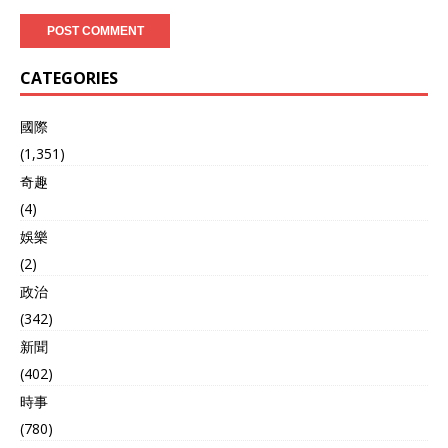
打击 - 评估”为核心，各环节
玩意不走直道。 传统的弹道
紧密相连，多域协同，构建
导弹飞行轨迹像抛石头，扔
起强大的“杀伤链”。 太空侦
出去画个弧线，人家可以算
察卫星打响“第一枪”，对太
轨迹、算落点，现在有了高
CATEGORIES
平洋海域进行大范围、高频
超音速滑翔段，它能在大气
率扫描。通过高分辨率成像
层边缘像掠过水面的石子那
和电子信号侦测，初步锁定
國際
样，一下左一下右，把拦截
敌方航母战斗群坐标。为应
系统搞得眼花缭乱。 为什么
(1,351)
对卫星可能被干扰或致盲的
美俄没先交卷 有人可能会
奇趣
极端情况，解放军准备了多
问，美俄不是一向在这些领
重备用方案。卫星链路中断
(4)
域走在前头吗？ 怎么这次反
时，空军的无侦 - 7和无侦 -
而中国做出来了。 美国的海
娛樂
10高空长航时无人机迅速出
军哲学是“进攻才是最好的防
动。无侦 - 10凭借全频段被
(2)
御”，习惯了靠航母把别人的
动雷达侦测系统，在数百公
海岸线推得老远，对远程反
政治
里外捕捉航母战斗群电磁信
舰弹道导弹兴趣不大，他们
(342)
号，20分钟就能覆盖超20万
的重点是保护本土和搞全球
平方公里海域，快速圈定“疑
新聞
快速打击。 俄罗斯倒是有点
似目标”大致区域。随后，无
类似的需求，但国力和经济
(402)
侦 - 7携带高精度合成孔径
状况限制了它的研发能力，
時事
雷达和光电/红外传感器，飞
更多精力放在核威慑和守住
抵无侦 - 10提供区域，进行
(780)
周边上，远程反舰没能走到
高分辨率成像与精确定位，