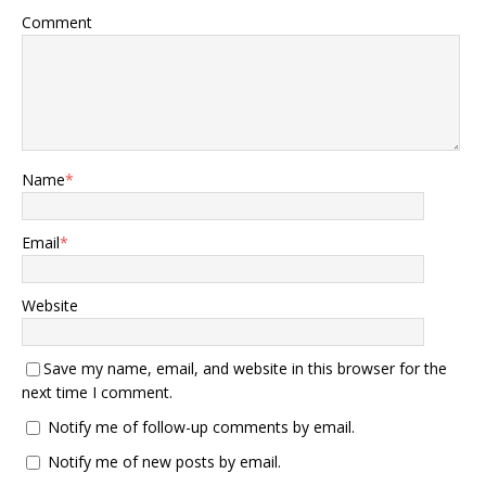
独有的中压直流综合电力系
漏。 可这个春天开始，这种
Comment
统，相比美制系统，能量损
安全感出现了裂缝。 一枚穿
耗更低，故障率锐减，陆基
过数千公里的“矛” 东风-27
试验还实现千次弹射“零事
的横空出世，是一个节点。
故”，这为电磁弹射系统的稳
它不是某个系列的简单升
定运行提供坚实技术支撑。
级，而是一种思路的质变。
在作战能力方面，舰员全力
这款导弹被称作高超音速反
攻克“滑跃转弹射”无缝衔接
舰弹道导弹，就是既有洲际
Name
*
技术。福建舰航空长田伟透
导弹的远距离打击本事，又
露，目标是“交装即交战斗
有高超音速飞行器的灵活手
力”，最大程度缩短装备形成
脚，还专门用来打动的目
Email
*
战斗力的周期。这意味着福
标：航空母舰。 按公开数
建舰一旦服役，便能迅速投
据，它的射程在5000到
入实战部署，发挥航母战斗
8000公里之间，这个数字意
Website
群核心作用。而且，福建舰
味着，第二岛链上几乎所有
还需完成与各类舰载机的适
美军基地都摘下了“安全
配与磨合，包括歼 - 15T、
区”的牌子。 速度在末端飞
Save my name, email, and website in this browser for the
空警 - 600预警机及攻击 -
行可以飙到20倍音速，比民
next time I comment.
11无人机等，构建起完整、
航客机快了近25倍。 就算有
高效的航母舰载机作战体
Notify me of follow-up comments by email.
最先进的雷达，发现它时留
系。 《砺剑》展示的反航母
给的反应时间可能连泡杯咖
Notify me of new posts by email.
作战流程，以“发现 - 定位 -
啡的长度都没有。 而且，这