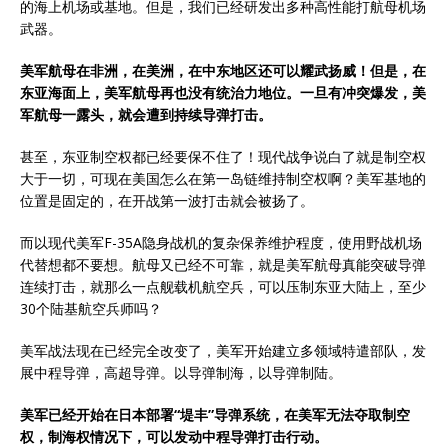
的海上机场或基地。但是，我们已经研发出多种高性能打航母机场
武器。
美军航母在非洲，在美洲，在
中东
地区还可以耀武扬威！但是，在
东亚海面上，美军航母再也没有统治力地位。一旦有冲突爆发，美
军航母一露头，就会遭到持续导弹打击。
甚至，东亚制空权都已经要保不住了！现代战争说白了就是制空权
大于一切，可现在美国怎么在第一岛链维持制空权啊？美军基地的
位置是固定的，在开战第一波打击就会被扬了。
而以现代美军F-35A隐身战机的复杂保养维护程度，使用野战机场
代替想都不要想。航母又已经不可靠，就是美军航母真能突破导弹
连续打击，就那么一点舰载机航空兵，可以压制东亚大陆上，至少
30个陆基航空兵师吗？
美军战法现在已经完全改变了，美军开始建立多领域特遣部队，发
展中程导弹，高超导弹。以导弹制海，以导弹制陆。
美军已经开始在日本部署“堤丰”导弹系统，在美军无法夺取制空
权，制海权情况下，可以发动中程导弹打击行动。