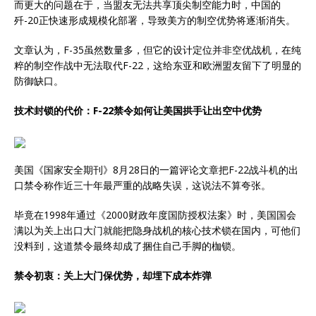
而更大的问题在于，当盟友无法共享顶尖制空能力时，中国的
歼-20正快速形成规模化部署，导致美方的制空优势将逐渐消失。
文章认为，F-35虽然数量多，但它的设计定位并非空优战机，在纯
粹的制空作战中无法取代F-22，这给东亚和欧洲盟友留下了明显的
防御缺口。
技术封锁的代价：F-22禁令如何让美国拱手让出空中优势
美国《国家安全期刊》8月28日的一篇评论文章把F-22战斗机的出
口禁令称作近三十年最严重的战略失误，这说法不算夸张。
毕竟在1998年通过《2000财政年度国防授权法案》时，美国国会
满以为关上出口大门就能把隐身战机的核心技术锁在国内，可他们
没料到，这道禁令最终却成了捆住自己手脚的枷锁。
禁令初衷：关上大门保优势，却埋下成本炸弹