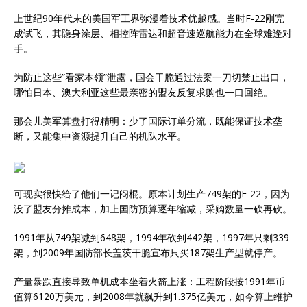
上世纪90年代末的美国军工界弥漫着技术优越感。当时F-22刚完
成试飞，其隐身涂层、相控阵雷达和超音速巡航能力在全球难逢对
手。
为防止这些”看家本领”泄露，国会干脆通过法案一刀切禁止出口，
哪怕日本、澳大利亚这些最亲密的盟友反复求购也一口回绝。
那会儿美军算盘打得精明：少了国际订单分流，既能保证技术垄
断，又能集中资源提升自己的机队水平。
可现实很快给了他们一记闷棍。原本计划生产749架的F-22，因为
没了盟友分摊成本，加上国防预算逐年缩减，采购数量一砍再砍。
1991年从749架减到648架，1994年砍到442架，1997年只剩339
架，到2009年国防部长盖茨干脆宣布只买187架生产型就停产。
产量暴跌直接导致单机成本坐着火箭上涨：工程阶段按1991年币
值算6120万美元，到2008年就飙升到1.375亿美元，如今算上维护