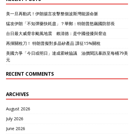
美一旦再動武！伊朗揚言攻擊整個波斯灣能源命脈
猛攻伊朗「不知彈藥快耗盡」？華郵：特朗普怒飆國防部長
台日最大威脅非颱風地震 賴清德：是中國侵擾與脅迫
再揮關稅刀！ 特朗普擬對多晶矽產品 課征15%關稅
美國力爭「今日或明日」達成霍峽協議 油價聞訊暴跌至每桶79美
元
RECENT COMMENTS
ARCHIVES
August 2026
July 2026
June 2026