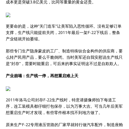
成本更是突破3.8亿美元，比同等重量的黄金还贵。
更要命的是，这种”关门造车”让美军陷入恶性循环。没有足够订单
支撑，生产线只能提前关闭，2011年最后一架F-22下线后，整条
产业链就开始萎缩。
那些专门生产隐身蒙皮的工厂、制造特殊钛合金构件的供应商，要
么转产民用产品，要么干脆倒闭。当时美军还自我安慰说生产线只
是”封存”，需要时能重启，可后来的事实证明这不过是自欺欺人。
产业崩塌：生产线一停，再想重启难上天
2011年洛马公司封存F-22生产线时，特意请摄像师拍下每道工
序，连工装模具都仔细打包保存，以为万事大吉。可当几年后美军
想重启生产时才发现，有些零件根本找不到地方做了。
原来生产F-22专用液压管路的厂家早就转行做汽车配件，制造座舱