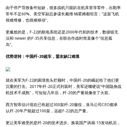
由于停产导致备件短缺，很多战机只能趴在机库里等零件，出勤率
常年不足60%。美空军副总参谋长戴维·纳霍姆都坦言：”这架飞机
很难维修，也很难移动”。
更尴尬的是，F-22的航电系统还是2000年代初的技术，数据链无
法和 newer 的F-35共享信息，在联合作战时简直像个”信息孤
岛”。
优势逆转：中国歼-20超车，盟友缺口难填
就在美军为F-22的困境焦头烂额时，中国歼-20的崛起给了他们更
沉重的打击。2017年歼-20正式列装时，美军还嘴硬说”中国隐身战
机技术不成熟”，可短短几年后，歼-20的产量就像坐了火箭。
西方智库估计现在已有超过300架歼-20服役，洛马公司CEO都承
认歼-20年产能超过100架，远超F-22的总产量。
更让美军难受的是歼-20的技术进步。换装国产涡扇-15发动机后，