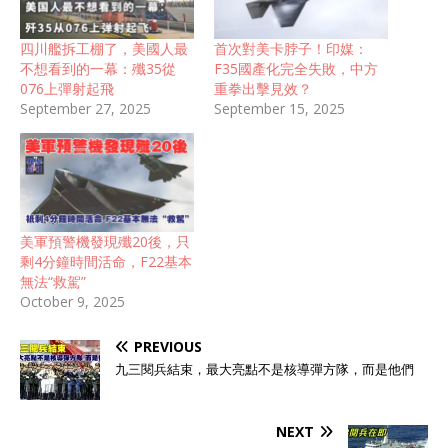
四川艦拆工棚了，美國人最
首次對美卡脖子！印媒：
不想看到的一幕：殲35從
F35國產化完全失敗，中方
076上彈射起飛
重拳出擊見效？
September 27, 2025
September 15, 2025
美軍預警機發現殲20後，只
剩4分鐘時間活命，F22基本
無法“救駕”
October 9, 2025
PREVIOUS
九三閱兵結束，最大亮點不是核導彈方隊，而是他們
NEXT