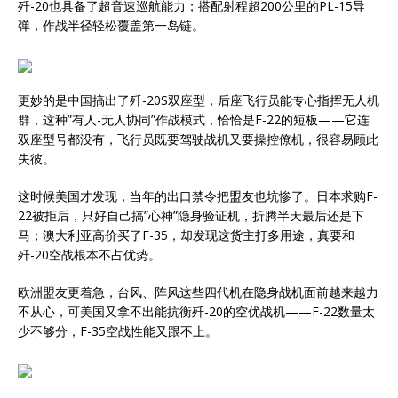
歼-20也具备了超音速巡航能力；搭配射程超200公里的PL-15导
弹，作战半径轻松覆盖第一岛链。
更妙的是中国搞出了歼-20S双座型，后座飞行员能专心指挥无人机
群，这种”有人-无人协同”作战模式，恰恰是F-22的短板——它连
双座型号都没有，飞行员既要驾驶战机又要操控僚机，很容易顾此
失彼。
这时候美国才发现，当年的出口禁令把盟友也坑惨了。日本求购F-
22被拒后，只好自己搞”心神”隐身验证机，折腾半天最后还是下
马；澳大利亚高价买了F-35，却发现这货主打多用途，真要和
歼-20空战根本不占优势。
欧洲盟友更着急，台风、阵风这些四代机在隐身战机面前越来越力
不从心，可美国又拿不出能抗衡歼-20的空优战机——F-22数量太
少不够分，F-35空战性能又跟不上。