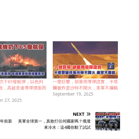
機扔下65發航彈，以色列
一聲巨響，胡塞用導彈證實，卡塔
祝，高超音速導彈撲面而
爾被炸是沙特不開火，美軍不攔截
September 19, 2025
r 27, 2025
NEXT
4年前新
美軍全球第一，真敢打任何國家嗎？俄潑
來冷水：這4國你動了試試