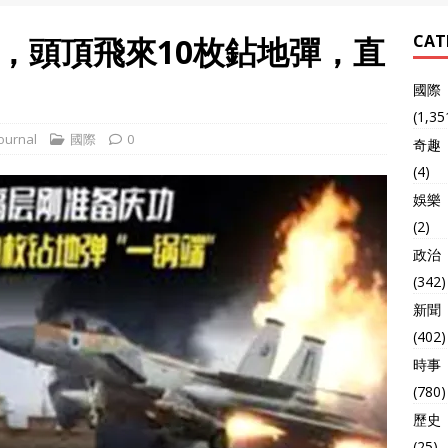
，頭頂飛來10枚鉆地彈，直
CAT
國際
(1,35
ournal
國際
0
奇趣
(4)
娛樂
(2)
政治
(342)
新聞
(402)
時事
(780)
歷史
(25)