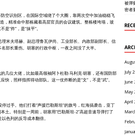
被彈
密者
等防空识别区，在国际空域绕了个大圈，靠两次空中加油稳稳飞
身打造，精准命中那栋藏着高层官员的会议建筑。整栋楼垮塌，玻
REC
是“炸”，是“抹平”。
总理米夫塔赫、副总理鲁瓦伊尚、工业部长、内政部副部长、信
ARC
多名部长重伤。胡塞的行政中枢，一夜之间没了大半。
Augu
July 
的几位大佬，比如最高领袖阿卜杜勒·马利克·胡塞，还有国防部
应快，照样指挥得动部队。这一仗炸断的是“文”，不是“武”。
June
May 
April
没停过手。他们打着“声援巴勒斯坦”的旗号，红海搞袭击，亚丁
Marc
本土。特别是一周前，胡塞用“巴勒斯坦-2”高超音速导弹打了
让以色列的反导成本翻倍。
Febr
Janua