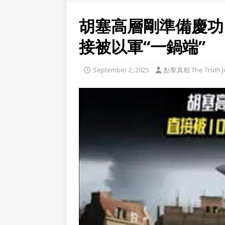
胡塞高層剛準備慶功
接被以軍“一鍋端”
September 2, 2025
點擊真相 The Truth J