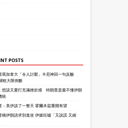
ENT POSTS
普罵加拿大「令人討厭」卡尼神回一句反酸
％關稅大限倒數
：想談又愛打充滿挫折感 特朗普是最不懂伊朗
總統
普：美伊談了一整天 霍爾木茲重開有望
普稱伊朗請求別進攻 伊媒狂噓「又說謊 又縮
」