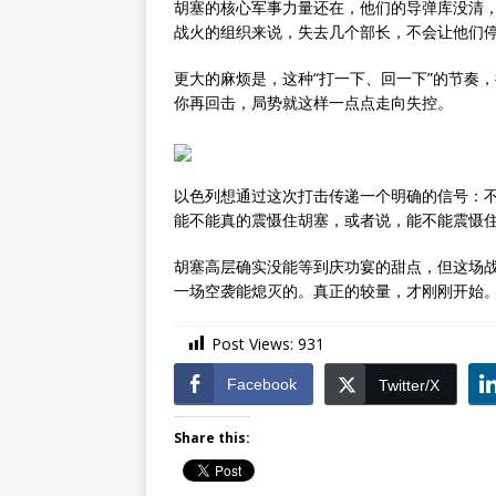
胡塞的核心军事力量还在，他们的导弹库没清
战火的组织来说，失去几个部长，不会让他们
更大的麻烦是，这种“打一下、回一下”的节奏
你再回击，局势就这样一点点走向失控。
以色列想通过这次打击传递一个明确的信号：
能不能真的震慑住胡塞，或者说，能不能震慑
胡塞高层确实没能等到庆功宴的甜点，但这场战
一场空袭能熄灭的。真正的较量，才刚刚开始
Post Views:
931
Facebook
Twitter/X
Share this: