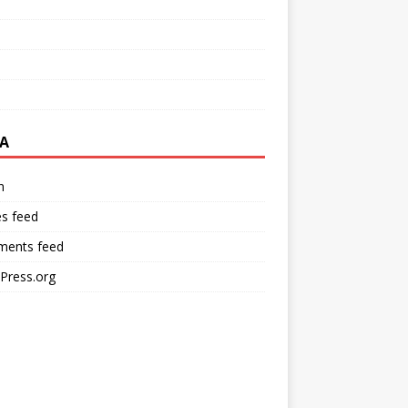
A
n
es feed
ents feed
Press.org