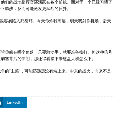
，他们的战地指挥官还活跃在各个前线。而对于一个已经习惯了
停下脚步，反而可能激发更猛烈的反扑。
，很容易陷入死循环。今天你炸我高层，明天我射你机场，后天
不管你躲在哪个角落，只要敢动手，就要准备挨打。但这种信号
住胡塞背后的伊朗，那还得看接下来这盘大棋怎么下。
争的“主菜”，可能还远远没有端上来。中东的战火，向来不是
。
LinkedIn