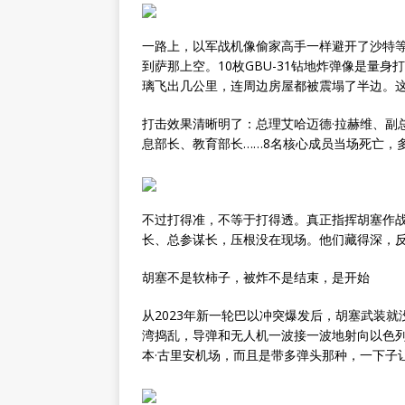
一路上，以军战机像偷家高手一样避开了沙特
到萨那上空。10枚GBU-31钻地炸弹像是量
璃飞出几公里，连周边房屋都被震塌了半边。这不
打击效果清晰明了：总理艾哈迈德·拉赫维、副
息部长、教育部长……8名核心成员当场死亡，
不过打得准，不等于打得透。真正指挥胡塞作战
长、总参谋长，压根没在现场。他们藏得深，反
胡塞不是软柿子，被炸不是结束，是开始
从2023年新一轮巴以冲突爆发后，胡塞武装就
湾捣乱，导弹和无人机一波接一波地射向以色列
本·古里安机场，而且是带多弹头那种，一下子