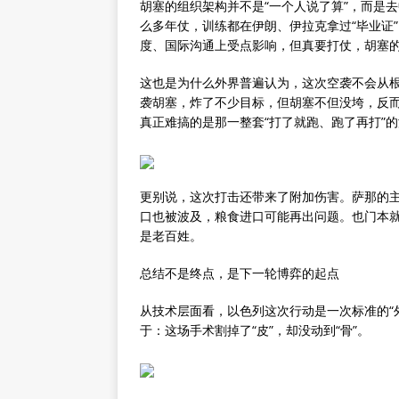
胡塞的组织架构并不是“一个人说了算”，而是
么多年仗，训练都在伊朗、伊拉克拿过“毕业证
度、国际沟通上受点影响，但真要打仗，胡塞
这也是为什么外界普遍认为，这次空袭不会从
袭胡塞，炸了不少目标，但胡塞不但没垮，反
真正难搞的是那一整套“打了就跑、跑了再打”
更别说，这次打击还带来了附加伤害。萨那的
口也被波及，粮食进口可能再出问题。也门本
是老百姓。
总结不是终点，是下一轮博弈的起点
从技术层面看，以色列这次行动是一次标准的“
于：这场手术割掉了“皮”，却没动到“骨”。