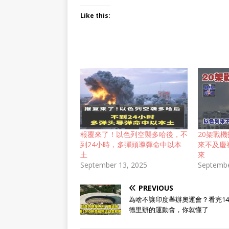
Like this:
報覆來了！以色列空襲多哈後，不
20架戰
到24小時，多彈頭導彈命中以本
來不及慶
土
來
September 13, 2025
Septembe
PREVIOUS
為啥不讓印度舉辦奧運會？看完1
德里辦的運動會，你就懂了