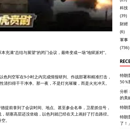
科技
(39)
財經
(6)
軍事
(736)
场原本充满“总结与展望”的闭门会议，最终变成一场“地狱派对”。
REC
特朗
公里，以色列空军在9小时之内完成情报研判、作战部署和精准打击，
50
次性清扫得干干净净。那一夜，不是灯光璀璨，而是火光冲天。
分析
的美
特朗
萨德提前拿到了会议时间、地点、甚至参会名单，卫星抓信号，
说，胡塞高层还没坐稳，以色列就已经在天上画好了打击路径。
特朗
升空。
了！