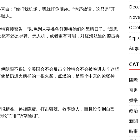
Dece
直白：“你打我机场，我就打你脑袋。”他还放话，这只是“开
吓唬人。
Nove
Octo
特直接警告：“以色列人要准备好迎接他们的黑暗日子。”意思
大概率还是导弹、无人机，或者更有可能，对红海航道的袭击再
Sept
Augu
CAT
，伊朗跟不跟进？美国会不会反击？沙特会不会被卷进去？这些
它像是扔进火药桶的一根火柴，点燃的，是整个中东的紧张神
國際
奇趣
娛樂
情报精准、路径隐蔽、打击狠辣、效率惊人，而且没伤到自己
政治
蛇”而非“斩草除根”。
新聞
時事