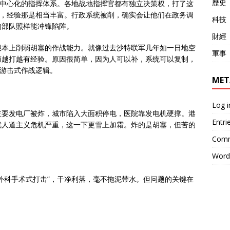
歷史
去中心化的指挥体系。各地战地指挥官都有独立决策权，打了这
”，经验那是相当丰富。行政系统被削，确实会让他们在政务调
科技
的部队照样能冲锋陷阵。
財經
根本上削弱胡塞的作战能力。就像过去沙特联军几年如一日地空
軍事
而越打越有经验。原因很简单，因为人可以补，系统可以复制，
的游击式作战逻辑。
MET
Log i
主要发电厂被炸，城市陷入大面积停电，医院靠发电机硬撑。港
Entri
就人道主义危机严重，这一下更雪上加霜。炸的是胡塞，但苦的
Comm
Word
外科手术式打击”，干净利落，毫不拖泥带水。但问题的关键在