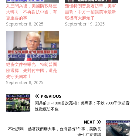
九三閱兵後，美國防戰略重
難怪特朗普急著訪華，美軍
大轉向：不再對抗中國，有
噩耗：中方一招讓美軍最新
更重要的事
戰機有大麻煩了
September 8, 2025
September 19, 2025
絕密文件被曝光，特朗普面
臨選擇：先對付中國，還是
先守美國本土
September 8, 2025
PREVIOUS
閱兵前DF-1000首次亮相！美專家：不妙,7000千米超音
速徹底防不住
NEXT
不出所料，趁著我們辦大事，台海冒出3件事，美防長
連忙打來電話