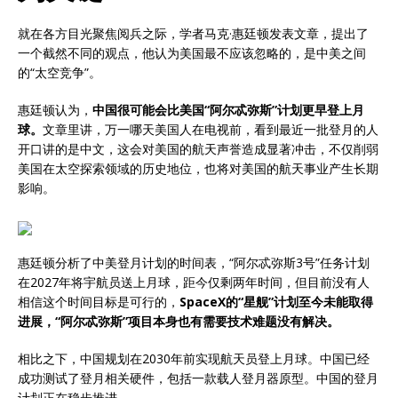
就在各方目光聚焦阅兵之际，学者马克·惠廷顿发表文章，提出了
一个截然不同的观点，他认为美国最不应该忽略的，是中美之间
的“太空竞争”。
惠廷顿认为，
中国很可能会比美国“阿尔忒弥斯”计划更早登上月
球。
文章里讲，万一哪天美国人在电视前，看到最近一批登月的人
开口讲的是中文，这会对美国的航天声誉造成显著冲击，不仅削弱
美国在太空探索领域的历史地位，也将对美国的航天事业产生长期
影响。
惠廷顿分析了中美登月计划的时间表，“阿尔忒弥斯3号”任务计划
在2027年将宇航员送上月球，距今仅剩两年时间，但目前没有人
相信这个时间目标是可行的，
SpaceX的“星舰”计划至今未能取得
进展，“阿尔忒弥斯”项目本身也有需要技术难题没有解决。
相比之下，中国规划在2030年前实现航天员登上月球。中国已经
成功测试了登月相关硬件，包括一款载人登月器原型。中国的登月
计划正在稳步推进。