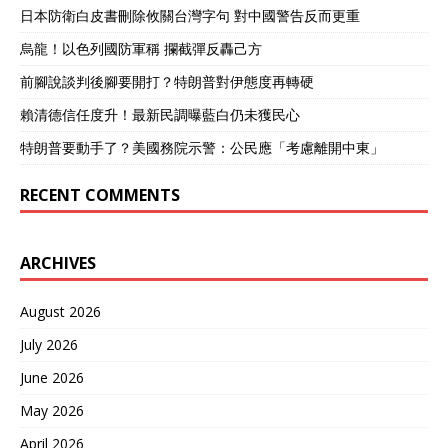
日本防衛白皮書刪除攸關台灣字句 對中國警告反而更重
烏龍！以色列國防軍稱 攔截彈反轟己方
前腳說談判後腳要開打？特朗普對伊態度再轉硬
賴清德信任度升！最新民調曝藍白仍未獲民心
特朗普要動手了？美國務院示警：公民應「考慮離開中東」
RECENT COMMENTS
ARCHIVES
August 2026
July 2026
June 2026
May 2026
April 2026