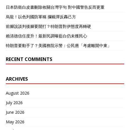
日本防衛白皮書刪除攸關台灣字句 對中國警告反而更重
烏龍！以色列國防軍稱 攔截彈反轟己方
前腳說談判後腳要開打？特朗普對伊態度再轉硬
賴清德信任度升！最新民調曝藍白仍未獲民心
特朗普要動手了？美國務院示警：公民應「考慮離開中東」
RECENT COMMENTS
ARCHIVES
August 2026
July 2026
June 2026
May 2026