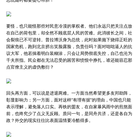
要怪，也只能怪那些对民意冷漠的掌权者。他们永远只把关注点放
在自己的荷包里，却全然不顾底层人民的苦难。此消彼长之间，社
会裂痕已不可逆转。普拉博沃身为总统，此时如果抛下烧得正旺的
国家危机，跑到北京挤出笑脸露脸，负责任吗？面对咄咄逼人的抗
议大军，他若揣着明白装糊涂，只会让局势彻底失控，自己也沦为
千夫所指。民众都在无法忍受的困苦和愤恨中挣扎，谁还能容忍那
点官僚主义的虚伪敷衍？
回头再方面，可以说是进退两难。一方面当然希望更多友邦助阵，
彰显影响力；另一方面，面对这样“有理有据”的理由，中国也只能
表示理解，避免落人口实。再铁的盟友，在自家暴风雨中的煎熬面
前，也终究少了点义无反顾。质问一句，是同舟共济，还是各自为
政？外交的现实往往比表面温情要冷酷得多。