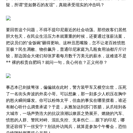
疑，所谓“坚如磐石的友谊”，真能承受现实的冲击吗？
要回答这个问题，不得不提印尼最近的社会动荡。那些政客们居然
胆大包天，在民众生活压力本就重重的时候，还要通过涨薪法案，
把议员们的“金饭碗”砸得更响。这种丑恶嘴脸，怎不让老百姓愤怒
至极？民生凋敝、物价飙升，普通印尼家庭为几瓶食用油都斤斤计
较，那边国会大佬们却张罗着每月数千万美元的薪水，这难道不是
** 裸的权贵自肥吗？就问一句，良心何在？正义何存？
事态本已剑拔弩张，偏偏就在此时，警方装甲车又横空出世，压死
了一名街头奔波的外卖小哥。可以想象，那一刻多少人积压在胸中
的怒火瞬间爆发。你可以粉饰太平，但血的事实在哪里摆着，谁还
有耐心听什么调查承诺？于是，从雅加达到苏门答腊，从爪哇到各
大城市，一场声势浩大的抗议浪潮以燎原之势展开。燃烧的汽车、
愤怒的人群、警民对峙、混乱失控、无辜伤亡……眼下的印尼，哪
里还容得下一丝安宁？别说外访阅兵，就算是参加个午餐会，恐怕
总统随时都要提心吊胆！