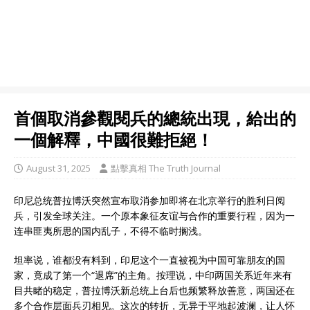
首個取消參觀閱兵的總統出現，給出的
一個解釋，中國很難拒絕！
August 31, 2025
點擊真相 The Truth Journal
印尼总统普拉博沃突然宣布取消参加即将在北京举行的胜利日阅
兵，引发全球关注。一个原本象征友谊与合作的重要行程，因为一
连串匪夷所思的国内乱子，不得不临时搁浅。
坦率说，谁都没有料到，印尼这个一直被视为中国可靠朋友的国
家，竟成了第一个“退席”的主角。按理说，中印两国关系近年来有
目共睹的稳定，普拉博沃新总统上台后也频繁释放善意，两国还在
多个合作层面兵刃相见。这次的转折，无异于平地起波澜，让人怀