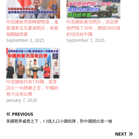
印尼總統突然轉變態度，連
印尼總統看完閱兵，決定將
夜飛來北京參加閱兵，有兩
他們拖了30年，價值5800億
個關鍵因素
的項目給中國
September 3, 2025
September 7, 2025
印尼總統代表130國，當眾
説出一句肺腑之言，中國的
努力沒有白費
January 7, 2026
PREVIOUS
美國戰爭威脅之下，1.3億人口小國投降，對中國開出第一槍
NEXT