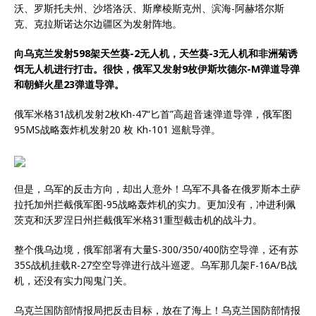
沃、罗斯托夫州、沙塔洛沃、斯摩棱斯克州、滨海-阿赫塔尔斯
克、克拉斯诺达尔边疆区为发射阵地。
向乌克兰发射598架天竺葵-2无人机，天竺葵-3无人机和非洲菊诱
饵无人机进行打击。很快，俄军又发射9枚伊斯坎德尔-M弹道导弹
和朝鲜火星23弹道导弹。
俄军米格31战机发射2枚Kh-47“匕首”高超音速弹道导弹，俄军图
95MS战略轰炸机发射20 枚 Kh-101 巡航导弹。
但是，乌军的反击方向，却出人意外！乌军不具备在俄罗斯本土萨
拉托加州拦截俄军图-95战略轰炸机的实力。更加没有，冲进利佩
茨克和沃罗涅日州拦截俄军米格31重型截击机的战斗力。
整个俄乌边境，俄军部署有大量S-300/350/400防空导弹，还有苏
35S战机挂载R-27空空导弹进行战斗巡逻。乌军那几架F-16A/B战
机，还没有实力闯鬼门关。
乌克兰国防部情报局把反击目标，放在了海上！乌克兰国防部情报