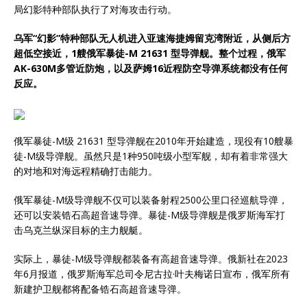
局幻影特种部队执行了对海攻击行动。
乌军“幻影”特种部队无人机进入亚速海捷姆留克湾附近，从侧后方
超低空接近，1艘俄军暴徒-M 21631 型导弹舰。整个过程，俄军
AK-630M多管近防炮，以及萨姆16近程防空导弹系统都没有任何
反应。
俄军暴徒-M级 21631 型导弹舰在2010年开始建造，现役有10艘暴
徒-M级导弹舰。虽然只是1种950吨级小型军舰，却有着非常强大
的对地和对海远程精确打击能力。
俄军暴徒-M级导弹舰不仅可以装备射程2500公里口径巡航导弹，
还可以安装锆石高超音速导弹。暴徒-M级导弹舰是俄罗斯海军打
击乌克兰纵深目标的主力舰艇。
实际上，暴徒-M级导弹舰都装备有高超音速导弹。俄新社在2023
年6月报道，俄罗斯海军总司令尼古拉·叶夫梅诺日宣布，俄军所有
新建护卫舰都将配备锆石高超音速导弹。