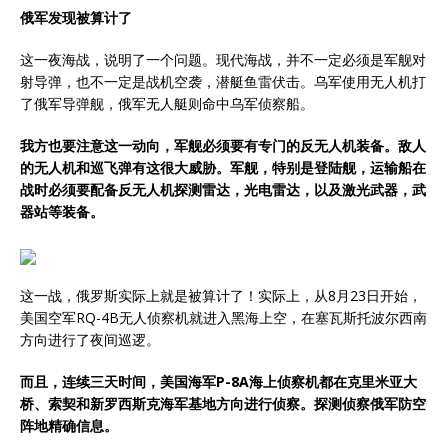
俄军发现被算计了
这一夜海战，说明了一个问题。现代海战，并不一定必须是军舰对
射导弹，也不一定是战机空袭，潜艇鱼雷伏击。乌军使用无人机打
了俄军导弹舰，俄军无人艇则命中乌军侦察船。
我方也要注意这一动向，军舰必须要有专门的反无人机装备。敌人
的无人机和巡飞弹有这很大威胁。军舰，特别是登陆舰，运输船在
战时必须要配备反无人机探测雷达，光电雷达，以及激光武器，武
器站等装备。
这一战，俄罗斯实际上就是被算计了！实际上，从8月23日开始，
美国空军RQ-4B无人侦察机就进入黑海上空，在塞瓦斯托波尔西南
方向进行了夜间巡逻。
而且，连续三天时间，美国海军P-8A海上侦察机都在克里米亚大
桥、索契和新罗西斯克海军基地方向进行侦察。探测侦察俄军防空
阵地精确信息。