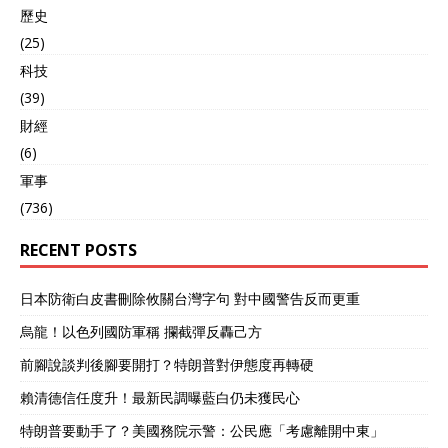
歷史
(25)
科技
(39)
財經
(6)
軍事
(736)
RECENT POSTS
日本防衛白皮書刪除攸關台灣字句 對中國警告反而更重
烏龍！以色列國防軍稱 攔截彈反轟己方
前腳說談判後腳要開打？特朗普對伊態度再轉硬
賴清德信任度升！最新民調曝藍白仍未獲民心
特朗普要動手了？美國務院示警：公民應「考慮離開中東」