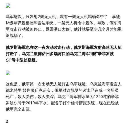
乌军这次，只发射2架无人机，就有一架无人机精确命中了，暴徒-
M级导弹舰相控阵雷达系统，一架无人机命中舰体。导致，俄军海
军攻击行动被迫停止，返回港口大修，估计就要至少几个月才能重
返战场了。
俄罗斯海军也在这一夜发动攻击行动，俄罗斯海军发射高速无人艇
打击了，乌克兰敖德萨州多瑙河口的乌克兰海军1艘“辛菲罗波
尔”号中型侦察舰。
这也是，俄军第一次出动无人艇打击乌军舰艇。乌克兰海军发言人
德米特里·普列滕丘克证实，俄军对该舰艇的袭击已造成一名船员
死亡，数人受伤，数人失踪。乌克兰海军排水量为1240吨的辛菲
罗波尔号于2019年下水。配备了好个信号情报系统，现在已经被
俄军完全击沉。
2