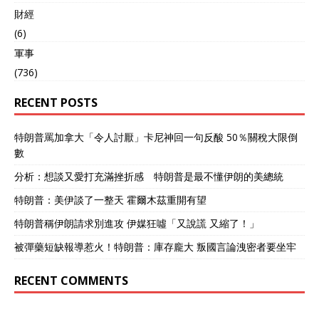
財經
(6)
軍事
(736)
RECENT POSTS
特朗普罵加拿大「令人討厭」卡尼神回一句反酸 50％關稅大限倒
數
分析：想談又愛打充滿挫折感 特朗普是最不懂伊朗的美總統
特朗普：美伊談了一整天 霍爾木茲重開有望
特朗普稱伊朗請求別進攻 伊媒狂噓「又說謊 又縮了！」
被彈藥短缺報導惹火！特朗普：庫存龐大 叛國言論洩密者要坐牢
RECENT COMMENTS