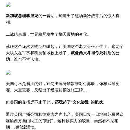
新加坡总理李显龙
的一番话，却道出了这场新冷战背后的惊人真
相。
二战结束后，世界格局发生了翻天覆地的变化。
苏联这个庞然大物突然崛起，让美国这个老大哥坐不住了。这两个
大块头在军事和科技领域较上劲了，
就像两只斗得你死我活的公
鸡
，谁也不肯认输。
美国可不是省油的灯，它使出浑身解数来对付苏联，像核武器竞
赛。太空竞赛，又祭出了经济封锁这张王牌……
但美国的花招远不止于此，
还玩起了”文化渗透”的把戏。
通过英国广播公司和德意志之声电台，美国日复一日地向苏联民众
灌输西方自由民主的”美好”。这种软实力的较量，虽然看不见硝
烟，却暗流涌动。