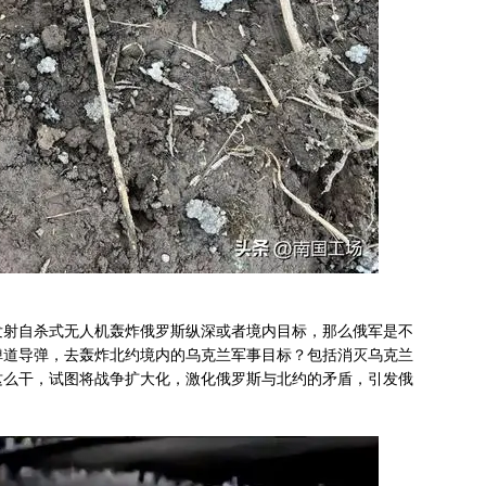
发射自杀式无人机轰炸俄罗斯纵深或者境内目标，那么俄军是不
弹道导弹，去轰炸北约境内的乌克兰军事目标？包括消灭乌克兰
这么干，试图将战争扩大化，激化俄罗斯与北约的矛盾，引发俄