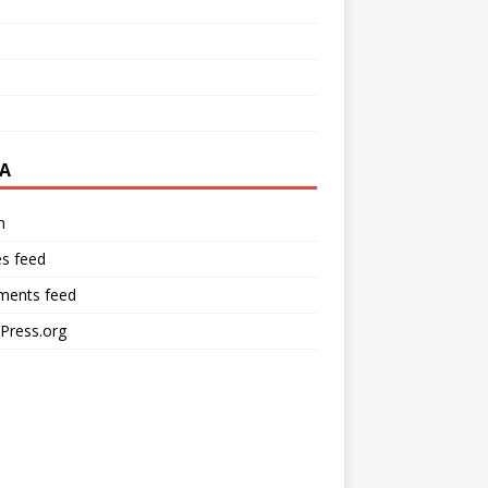
A
n
es feed
ents feed
Press.org