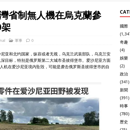
灣省制無人機在烏克蘭參
CAT
0架
國際
(1,34
nal
軍事
0
奇趣
(4)
爱沙尼亚和北约国家，纵容或者无视，乌克兰武装部队，乌克兰安
娛樂
纵深目标，特别是俄罗斯第二大城市圣彼得堡市。爱沙尼亚方面
(2)
无人机在爱沙尼亚境内坠毁，可能是袭击俄罗斯圣彼得堡市的自
。
政治
(341)
新聞
(391)
時事
(780)
歷史
(25)