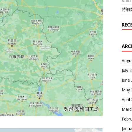
特朗
REC
ARC
Augu
July 
June
May 
April
Marc
Febr
Janua