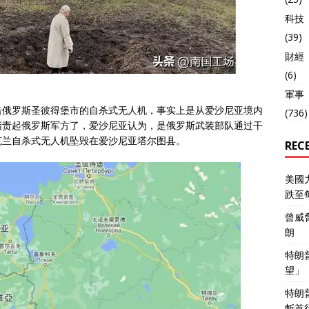
科技
(39)
財經
(6)
軍事
击俄罗斯圣彼得堡市的自杀式无人机，事实上是从爱沙尼亚境内
(736)
指责起俄罗斯军方了，爱沙尼亚认为，是俄罗斯武装部队通过干
克兰自杀式无人机坠毁在爱沙尼亚塔尔图县。
REC
美國
跌至
曾威
朗
特朗
望」
特朗
斬首