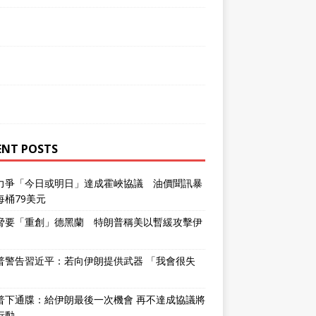
ENT POSTS
力爭「今日或明日」達成霍峽協議 油價聞訊暴
每桶79美元
脅要「重創」德黑蘭 特朗普稱美以暫緩攻擊伊
普警告習近平：若向伊朗提供武器 「我會很失
普下通牒：給伊朗最後一次機會 再不達成協議將
行動