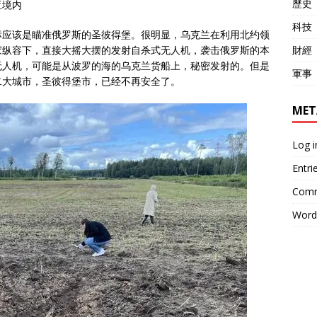
歷史
亚境内
科技
标应该是瞄准俄罗斯的圣彼得堡。很明显，乌克兰在利用北约领
家纵容下，直接大摇大摆的发射自杀式无人机，袭击俄罗斯的本
財經
无人机，可能是从波罗的海的乌克兰货船上，秘密发射的。但是
軍事
二大城市，圣彼得堡市，已经不再安全了。
MET
Log i
Entri
Comm
Word