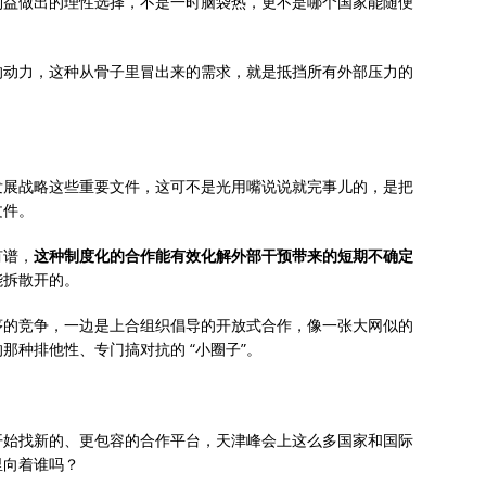
利益做出的理性选择，不是一时脑袋热，更不是哪个国家能随便
的动力，这种从骨子里冒出来的需求，就是抵挡所有外部压力的
发展战略这些重要文件，这可不是光用嘴说说就完事儿的，是把
文件。
有谱，
这种制度化的合作能有效化解外部干预带来的短期不确定
能拆散开的。
序的竞争，一边是上合组织倡导的开放式合作，像一张大网似的
那种排他性、专门搞对抗的 “小圈子”。
开始找新的、更包容的合作平台，天津峰会上这么多国家和国际
里向着谁吗？