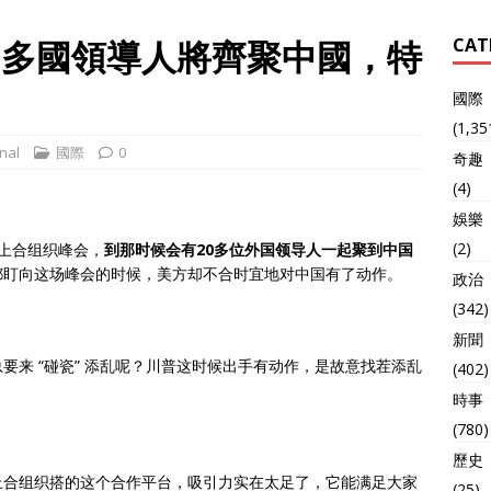
0多國領導人將齊聚中國，特
CAT
國際
(1,35
nal
國際
0
奇趣
(4)
娛樂
(2)
上合组织峰会，
到那时候会有20多位外国领导人一起聚到中国
都盯向这场峰会的时候，美方却不合时宜地对中国有了动作。
政治
(342)
新聞
要来 “碰瓷” 添乱呢？川普这时候出手有动作，是故意找茬添乱
(402)
時事
(780)
歷史
上合组织搭的这个合作平台，吸引力实在太足了，它能满足大家
(25)