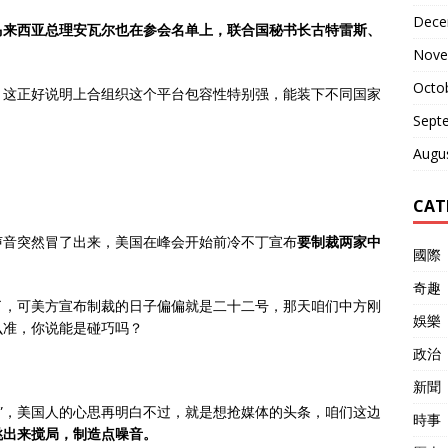
Dece
马来西亚总理安瓦尔也在参会名单上，联合国秘书长古特雷斯、
Nove
Octo
，这正好说明上合组织这个平台包容性特别强，能装下不同国家
Sept
Augu
CAT
声音突然冒了出来，美国在峰会开始前冷不丁宣布
要制裁两家中
國際
奇趣
了，可美方宣布制裁的日子偏偏就是二十二号，那天咱们中方刚
娛樂
么准，你说能是碰巧吗？
政治
新聞
预”，美国人的心思再明白不过，就是想抢媒体的头条，咱们这边
時事
跳出来搅局，制造点噪音。