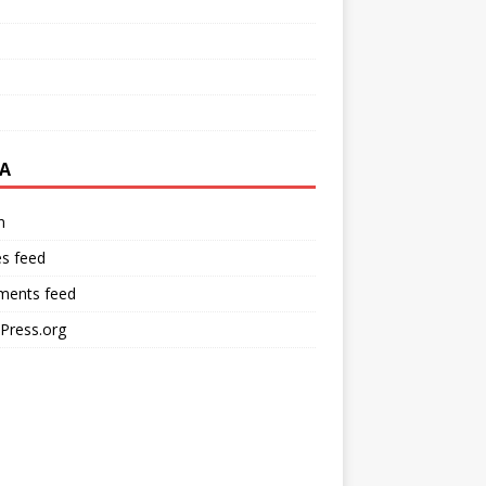
A
n
es feed
ents feed
Press.org