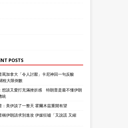
ENT POSTS
普罵加拿大「令人討厭」卡尼神回一句反酸
％關稅大限倒數
：想談又愛打充滿挫折感 特朗普是最不懂伊朗
總統
普：美伊談了一整天 霍爾木茲重開有望
普稱伊朗請求別進攻 伊媒狂噓「又說謊 又縮
」