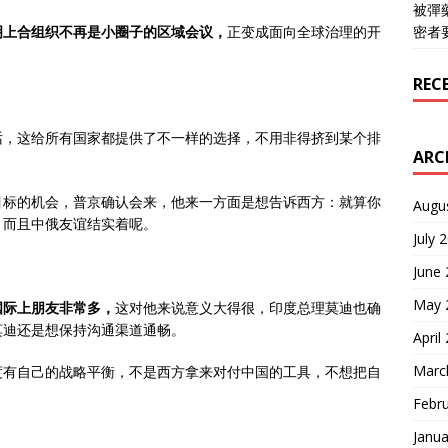
被彈
明上合组织不再是小圈子的区域会议，
正变成面向全球治理的开
密者
REC
话，这给所有国家都提供了不一样的选择，不用非得挤到某个排
ARC
目标的机会，普京确认会来，他来一方面是想告诉西方：就算你
Augu
，而且中俄友谊结实着呢。
July 
June
May 
国际上朋友非常多，
这对他来说意义大得很，印度总理莫迪也确
莫迪还是想保持沟通渠道通畅。
April
Marc
度有自己的战略平衡，不是西方拿来对付中国的工具，不想把自
Febr
Janua