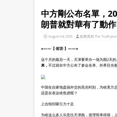
中方剛公布名單，2
朗普就對華有了動作
August 24, 2025
點擊真相 The Truth Jour
«——【·前言·】——»
这个月的最后一天，天津要举办一场为期2天的
来，
不过就在中方公布了参会名单、外界目光
中国在自家地盘搞外交的高光时刻，为啥美方总
还是在表达啥焦虑呢？
上合组织吸引力十足
为啥这么多人乐意往天津跑，道理简单得很，