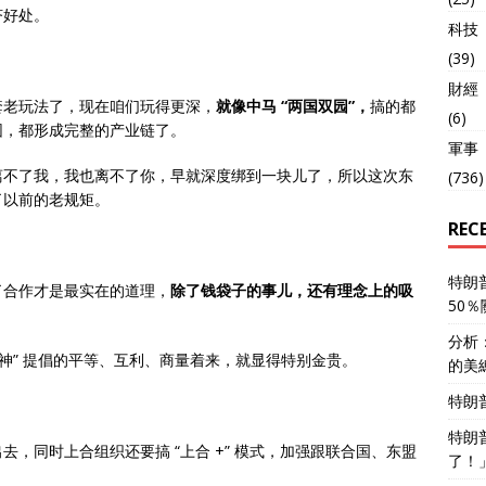
济好处。
科技
(39)
財經
套老玩法了，现在咱们玩得更深，
就像中马 “两国双园”，
搞的都
(6)
园，都形成完整的产业链了。
軍事
离不了我，我也离不了你，早就深度绑到一块儿了，所以这次东
(736)
了以前的老规矩。
REC
特朗
了合作才是最实在的道理，
除了钱袋子的事儿，还有理念上的吸
50
分析
神” 提倡的平等、互利、商量着来，就显得特别金贵。
的美
特朗
特朗
，同时上合组织还要搞 “上合 +” 模式，加强跟联合国、东盟
了！