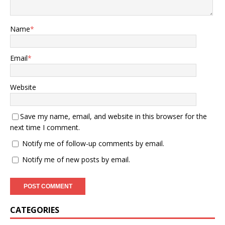
为领土问题而发生着纠葛。
在2023年爆发的地区冲突
中，俄罗斯的援助迟滞直接
Name
*
导致亚美尼亚丧失了对该领
土的实际控制，这无疑加深
了亚美尼亚方面的挫败情
Email
*
绪。 因为该地区的掌控权的
获得，不仅仅意味着亚美尼
亚能够继续拥有该地区的处
Website
置能力，更是还意味着在战
役之中，自己是拥有战胜阿
Save my name, email, and website in this browser for the
塞拜疆的能力的。 可就是因
为俄罗斯的不及时援助，导
next time I comment.
致这一切都成为了泡沫，甚
Notify me of follow-up comments by email.
至是还成为了其他国家嘲笑
亚美尼亚的理由，因此对于
Notify me of new posts by email.
亚美尼亚来说，这场战役中
的俄罗斯的作为是亚美尼亚
所无法原谅的。 即使是俄罗
斯当时或许深陷在俄乌战役
之中，又或者是俄罗斯当时
CATEGORIES
的处境也是困难无从支援