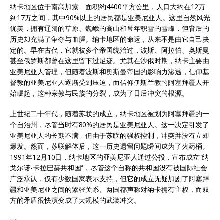
纳卡地区位于南高加索，面积约4400平方公里，人口大约在12万
到17万之间，其中90%以上的居民都是亚美尼亚人。这里自然风光
优美，拥有辽阔的草原、巍峨的高山和常年积雪的雪峰，但背后的
历史却充满了争夺与血腥。纳卡地区的命运，从来不是由它自己决
定的。早在古代，它就被多个帝国统治过，波斯、阿拉伯、奥斯曼
甚至俄罗斯都曾在这里留下过足迹。尤其在沙俄时期，纳卡主要由
亚美尼亚人管理，但随着波斯和奥斯曼帝国的影响力渗透，信仰基
督教的亚美尼亚人逐渐受到压迫，而信仰伊斯兰教的阿塞拜疆人开
始崛起，这种宗教与民族的分裂，成为了日后冲突的根源。
上世纪二十年代，随着苏联的成立，纳卡地区被划为阿塞拜疆的一
个自治州，尽管当时有80%的居民是亚美尼亚人。这一决定引发了
亚美尼亚人的长期不满，但由于苏联的强权控制，冲突并没有立即
爆发。然而，苏联解体后，这一历史遗留问题瞬间成为了火药桶。
1991年12月10日，纳卡地区的亚美尼亚人通过公投，宣布成立“纳
戈尔诺-卡拉巴赫共和国”，尽管这个自称的共和国没有被国际社会
广泛承认，仅有少数国家表示支持，但它的成立无疑加剧了阿塞拜
疆和亚美尼亚之间的紧张关系。两国都声称对纳卡拥有主权，而双
方的矛盾很快演变成了大规模的武装冲突。