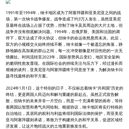
1991年至1994年，纳卡地区成为了阿塞拜疆和亚美尼亚之间的战
场，第一次纳卡战争爆发。战争造成了约3万人丧生，虽然亚美尼
亚最终在战场上占据了优势，控制了纳卡及其周边的大片土地，但
战争并没有彻底解决问题。1994年，在俄罗斯、美国和法国的调
停下，双方达成了停火协议，但纳卡的命运依然悬而未决。此后，
双方的小规模交火始终持续不断，纳卡就像一个被遗忘的角落，静
静地躺在高加索的群山之间，每一次冲突都像是对旧伤疤的一次无
情撕扯。时间流转至2023年，国际形势风云变幻，地区安全架构
的脆弱性愈发显现。在国际社会的持续关注与压力下，经过漫长而
艰难的谈判，亚美尼亚与阿塞拜疆终于同意坐下来，为解决纳卡问
题寻找最终的和平方案。
2024年1月1日，这个特别的日子，不仅标志着纳卡“共和国”历史的
终结，更是两国人民迈向和解与重建的新起点。虽然正式宣告解
散，但纳卡的未来并非一片空白，而是一个充满希望的画布，等待
着两国以智慧和勇气共同绘制。根据协议，纳卡地区将实行特殊的
自治地位，其居民的权利与利益将得到国际法律的保护，而亚美尼
亚与阿塞拜疆则承诺，将致力于构建持久的和平关系，促进区域经
济发展，让这片饱经战火的土地重新焕发生机。