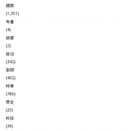
的，那也从根本上难以抵消
國際
亚美尼亚的不满。 随着冲突
余波平息，高加索地缘版图
(1,351)
正经历深刻重构，亚美尼亚
奇趣
不仅对俄方主导的联合军事
(4)
行动频频亮起红灯，更在经
贸协作领域构筑起无形壁
娛樂
垒，此举直接导致两国传统
(2)
盟友关系遭遇历史性寒流。
政治
在俄亚关系持续紧张的背景
下，亚美尼亚不仅对俄罗斯
(342)
的外交立场表达强烈不满，
新聞
更积极寻求与美国主导的北
约体系建立战略互动。 毕竟
(402)
对于亚美尼亚来说，如果失
時事
去了俄罗斯的话，那么要找
(780)
一个能够再度让自己依附的
国家，能够有实力保护且带
歷史
领自己发展的国家，最好的
(25)
就是北约组织。 而当前地缘
科技
格局演变与乌克兰危机呈现
出惊人的战略映射，这种态
(39)
势发展使得亚美尼亚正逐步