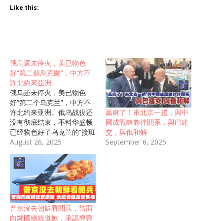
Like this:
俄烏還未停火，美已物色
好“第二個烏克蘭”，中方不
許北約來亞洲
俄乌还未停火，美已物色
好“第二个乌克兰”，中方不
贏麻了！來北京一趟，與中
许北约来亚洲。俄乌战役还
國成戰略夥伴關系，與巴建
没有彻底结束，不料华盛顿
交，與俄和解
已经物色好了乌克兰的“接班
September 6, 2025
人”？而面对北约势力的扩
August 26, 2025
张，我国表示不允许也不欢
迎北约组织扩张到亚洲？这
究竟是怎么回事呢？俄乌战
役现在还没有结束，华盛顿
恐怕是已经物色好了乌克兰
的“接班人”，而这个接班人
普京沒去朝鮮看閱兵，當面
就是亚美尼亚。 那么为什么
向鄰國總統道歉，承認導彈
会选择亚美尼亚呢？首先在