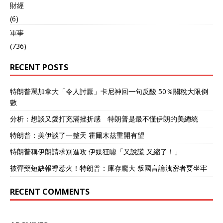
財經
滑向地缘博弈的暴风眼。 因
此基于其近期外交转向轨迹
(6)
与安全架构调整，它极有可
軍事
能成为继东欧变局后，亚欧
(736)
大陆另一端的地缘震荡发源
地。 不过不一样的是，原本
RECENT POSTS
作为安全保障方的俄罗斯可
能退居二线，而中国或将被
迫直面北约势力触角向亚太
特朗普罵加拿大「令人討厭」卡尼神回一句反酸 50％關稅大限倒
延伸的战略挑战。 这种转变
數
并非偶然，早在中方构建周
边命运共同体框架时，就已
分析：想談又愛打充滿挫折感 特朗普是最不懂伊朗的美總統
明确划定红线：坚决反对任
特朗普：美伊談了一整天 霍爾木茲重開有望
何域外军事同盟在亚太地区
扩张势力范围，此举既是对
特朗普稱伊朗請求別進攻 伊媒狂噓「又說謊 又縮了！」
区域安全架构的维护，更是
对地缘政治博弈新形态的预
被彈藥短缺報導惹火！特朗普：庫存龐大 叛國言論洩密者要坐牢
警性回应。 所以亚美尼亚是
否能够真的和北约扯上关系
RECENT COMMENTS
目前还不好说，那么屏幕前
的你认为亚美尼亚最终是否
会和北约扯上关系呢？