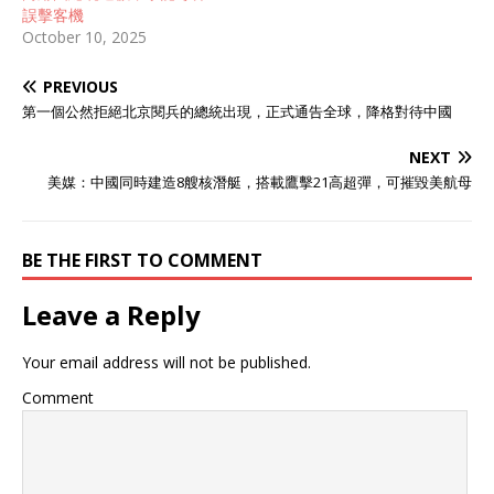
誤擊客機
关系上，要知道亚美尼亚原
October 10, 2025
先在国际外交的版图上和俄
罗斯可谓是十分交好的关
PREVIOUS
系，亚美尼亚曾将俄罗斯视
为集体安全条约体系中的战
第一個公然拒絕北京閱兵的總統出現，正式通告全球，降格對待中國
略支柱。 但当冲突危局迫近
时，莫斯科的沉默回应犹如
NEXT
一柄淬毒的利刃，彻底刺穿
美媒：中國同時建造8艘核潛艇，搭載鷹擊21高超彈，可摧毀美航母
了高加索国家对传统盟友的
最后期待，这种背刺般的寒
心彻骨感，正重塑着南高加
BE THE FIRST TO COMMENT
索的地缘政治版图。 而在此
之后，亚美尼亚便开始有了
Leave a Reply
自己的想法，先是开始表示
自己的态度，表示自己先前
不应该将希望都加注在俄罗
Your email address will not be published.
斯的身上，由此可见亚美尼
亚是受了多大的刺激。 其实
Comment
这也不能怪亚美尼亚对俄罗
斯失望，因为亚美尼亚和阿
塞拜疆之间的纠葛已经存在
了多年，两国之间一直都因