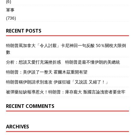
(6)
軍事
(736)
RECENT POSTS
特朗普罵加拿大「令人討厭」卡尼神回一句反酸 50％關稅大限倒
數
分析：想談又愛打充滿挫折感 特朗普是最不懂伊朗的美總統
特朗普：美伊談了一整天 霍爾木茲重開有望
特朗普稱伊朗請求別進攻 伊媒狂噓「又說謊 又縮了！」
被彈藥短缺報導惹火！特朗普：庫存龐大 叛國言論洩密者要坐牢
RECENT COMMENTS
ARCHIVES