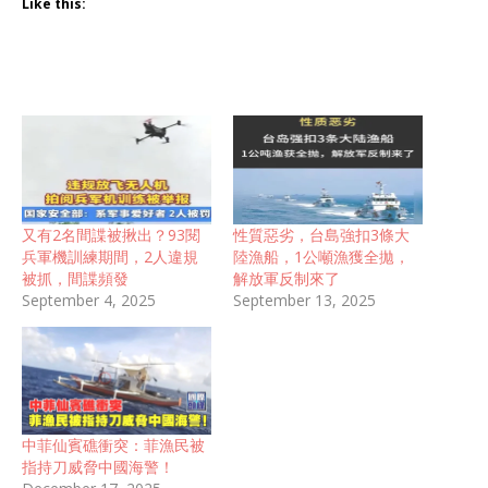
Like this:
又有2名間諜被揪出？93閱
性質惡劣，台島強扣3條大
兵軍機訓練期間，2人違規
陸漁船，1公噸漁獲全拋，
被抓，間諜頻發
解放軍反制來了
September 4, 2025
September 13, 2025
中菲仙賓礁衝突：菲漁民被
指持刀威脅中國海警！