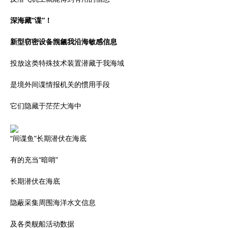
深海藏“谍”！
新型窃密设备觊觎我沿海敏感信息
投放这类特殊技术装置潜藏于我海域
是境外间谍情报机关的惯用手段
它们隐藏于茫茫大海中
“间谍鱼”长期潜伏在海底
有的充当“暗哨”
长期潜伏在海底
隐蔽采集周围海洋水文信息
及各类舰船活动数据