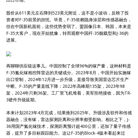
股价从611美元左右降到523美元附近，这不是小波动，反映了投
资者对F-35前景的担忧。毕竟，F-35依赖隐身涂层和传感器融合，
但在中国新机面前，这些优势变弱了。盟国像日本、韩国，本来是
F-35大客户，现在开始犹豫，转而观察中国歼-35舰载型和J-36的
进展。
再聊聊供应链这事儿。中国控制了全球96%的镓产量，这种材料是
F-35氮化镓相控阵雷达的关键成分。2023年8月，中国开始实施镓
出口管制，2024年12月进一步升级，直接导致美国雷达芯片生产
中断。F-35的产量直线下降：2022年高峰期135架，2023年98
架，2024年只剩36架。工厂里飞机堆着，美军拒绝接收，因为TR-
3硬件升级延期。
本来计划2023年4月完成，结果推到2025年。升级涉及软件和传感
器融合，没有镓，雷达探测距离和分辨率都受影响。相比之下，J-
36用国产氮化镓技术，探测距离预计超400公里，还加了量子传感
器，提升了多目标跟踪能力。这让F-35的Block-4版本看起来过