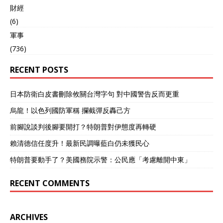
財經
(6)
軍事
(736)
RECENT POSTS
日本防衛白皮書刪除攸關台灣字句 對中國警告反而更重
烏龍！以色列國防軍稱 攔截彈反轟己方
前腳說談判後腳要開打？特朗普對伊態度再轉硬
賴清德信任度升！最新民調曝藍白仍未獲民心
特朗普要動手了？美國務院示警：公民應「考慮離開中東」
RECENT COMMENTS
ARCHIVES