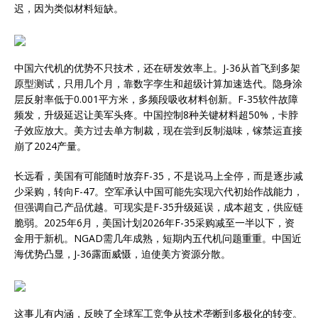
迟，因为类似材料短缺。
中国六代机的优势不只技术，还在研发效率上。J-36从首飞到多架
原型测试，只用几个月，靠数字孪生和超级计算加速迭代。隐身涂
层反射率低于0.001平方米，多频段吸收材料创新。F-35软件故障
频发，升级延迟让美军头疼。中国控制8种关键材料超50%，卡脖
子效应放大。美方过去单方制裁，现在尝到反制滋味，镓禁运直接
崩了2024产量。
长远看，美国有可能随时放弃F-35，不是说马上全停，而是逐步减
少采购，转向F-47。空军承认中国可能先实现六代初始作战能力，
但强调自己产品优越。可现实是F-35升级延误，成本超支，供应链
脆弱。2025年6月，美国计划2026年F-35采购减至一半以下，资
金用于新机。NGAD需几年成熟，短期内五代机问题重重。中国近
海优势凸显，J-36露面威慑，迫使美方资源分散。
这事儿有内涵，反映了全球军工竞争从技术垄断到多极化的转变。