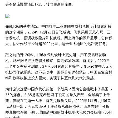
是不是该慢慢淡出F-35，转向更新的东西。
先说J-36的基本情况。中国航空工业集团在成都飞机设计研究所搞
的这个项目，2024年12月26日首飞成功。飞机采用无尾布局，三
台发动机，强调极致隐身和长航程。网上流传的照片显示，它体积
大，估计作战半径能超2000公里，适合亚太地区的远距离任务。
跟之前的歼-20比，J-36在气动设计上更先进，用了变循环发动
机，能根据飞行状态切换模式，提高燃油效率。首飞后，2025年
上半年又有多次测试，3月和5月有新照片曝光，显示它在整合无人
机协同作战系统。这不是吹牛，国际分析师都承认，中国在复合材
料和数字模拟上投入巨大，实现了从五代到六代的跨越。
为什么说这是中国六代机的第一个战果？因为它直接戳中了美国F-
35的痛点。F-35是洛克希德·马丁公司的拳头产品，全球卖了上千
架，但现在问题一大堆。首先是股价反应。2025年1月初，J-36首
飞消息一出，洛克希德·马丁股价就从高位滑落。德意志银行分析
师直接把评级下调，理由是中国的战斗机现代化努力会压缩F-35的
出口市场。