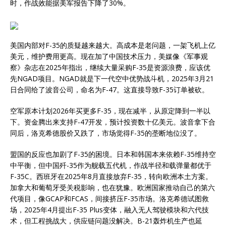
时，作战效能据美军报告下降了30%。
美国内部对F-35的质疑越来越大。高成本是老问题，一架飞机上亿
美元，维护费用更高。现在加了中国技术压力，美媒像《军事观
察》杂志在2025年指出，继续大量采购F-35是资源浪费，应该优
先NGAD项目。NGAD就是下一代空中优势战斗机，2025年3月21
日合同给了波音公司，命名为F-47。这直接导致F-35订单被砍。
空军原本计划2026年买更多F-35，现在减半，从原定降到一半以
下。资金腾出来支持F-47开发，预计投资数十亿美元。波音拿下合
同后，洛克希德股价又跌了，市场觉得F-35的垄断地位没了。
盟国的反应也加剧了F-35的困境。日本和韩国本来依赖F-35维持空
中平衡，但中国歼-35作为舰载五代机，作战半径和载弹量都优于
F-35C。西班牙在2025年8月直接放弃F-35，转向欧洲本土方案。
加拿大和葡萄牙受关税影响，也在犹豫。欧洲国家推动自己的第六
代项目，像GCAP和FCAS，间接挤压F-35市场。洛克希德试图救
场，2025年4月提出F-35 Plus变体，融入无人驾驶模块和六代技
术，但工程挑战大，供应链问题没解决。B-21轰炸机生产也延