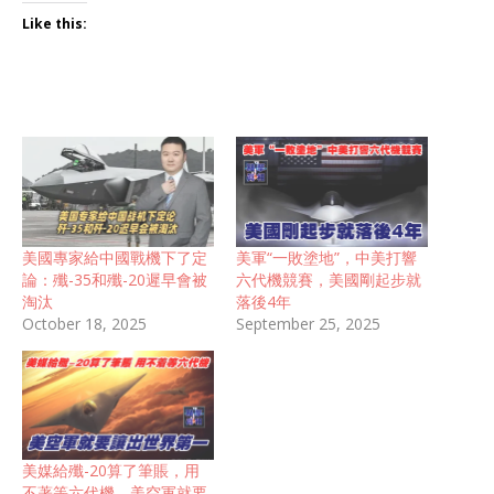
Like this:
美國專家給中國戰機下了定
美軍“一敗塗地”，中美打響
論：殲-35和殲-20遲早會被
六代機競賽，美國剛起步就
淘汰
落後4年
October 18, 2025
September 25, 2025
美媒給殲-20算了筆賬，用
不著等六代機，美空軍就要