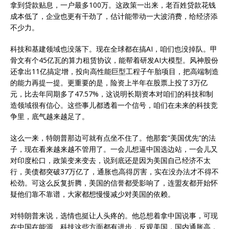
拿到贷款贴息，一户最多100万。这政策一出来，老百姓贷款花钱
成本低了，企业也更有干劲了，估计能带动一大波消费，给经济添
不少力。
科技和基建领域也没落下。现在全球都在搞AI，咱们也没掉队。甲
骨文有个45亿瓦的算力租赁协议，能帮着研发AI大模型。风神股份
还拿出11亿搞定增，投向高性能巨型工程子午胎项目，把高端制造
的能力再提一提。更重要的是，险资上半年在股票上投了3万亿
元，比去年同期多了47.57%，这说明长期资本对咱们的科技和制
造领域很有信心。这些事儿都透着一个信号，咱们在未来的科技竞
争里，底气越来越足了。
这么一来，特朗普那边可就有点坐不住了。他那套“美国优先”的法
子，现在看来越来越不管用了。一会儿想逼中国选边站，一会儿又
对印度松口，政策变来变去，说到底还是因为美国自己经济不太
行，美债都突破37万亿了，通胀也高得厉害，实在没办法才不得不
松劲。可这么反复折腾，美国的信誉都受影响了，连盟友都开始怀
疑他们靠不靠谱，大家都想慢慢减少对美国的依赖。
对特朗普来说，选情也挺让人头疼的。他总想着拿中国说事，可现
在中国在能源、科技这些方面都有进步，反观美国，国内通胀高，