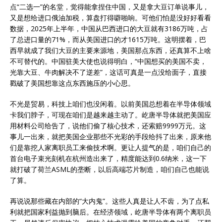
点“二选一”的名堂，觉得能拿捏住中国，又是拿大豆订单说事儿，
又是想给进口俄油加税，算盘打得噼啪响。可他们怕是没好好看看
数据，2025年上半年，中国从巴西进口的大豆就有3186万吨，占
了总进口量的71%，而从美国进口的才1615万吨。这明摆着，巴
西早就成了我们大豆的主要来源地，美国那点东西，还真算不上啥
不可替代的。中国驻美大使也说得明白，“中国想买的美国不卖，
光靠大豆、牛肉解决不了逆差”，这话可真是一点没给面子，直接
戳破了美国想靠这点东西施压的小心思。
不光是贸易，科技上咱们也没闲着。以前美国总想着在半导体领域
卡我们脖子，可现在咱们是越来越主动了。屹唐半导体就把美国应
用材料公司给告了，说他们偷了核心技术，还索赔9999万元。这
事儿一出来，就把美国企业那些不光彩的手段给抖了出来，原来他
们是靠挖人家离职员工来偷技术啊。更让人提气的是，咱们自己的
首台电子束光刻机在杭州造出来了，精度能达到0.6纳米，这一下
就打破了荷兰ASML的垄断，以后高端芯片制造，咱们自己也能说
了算。
再说说那些藏在内部的“大内鬼”。这些人真是让人不齿，为了点私
利就把国家利益抛到脑后。在经济领域，屹唐半导体有两个离职员