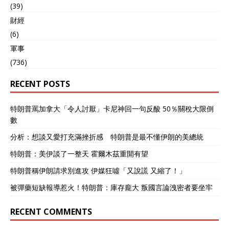
(39)
財經
(6)
軍事
(736)
RECENT POSTS
特朗普罵加拿大「令人討厭」卡尼神回一句反酸 50％關稅大限倒
數
分析：想談又愛打充滿挫折感 特朗普是最不懂伊朗的美總統
特朗普：美伊談了一整天 霍爾木茲重開有望
特朗普稱伊朗請求別進攻 伊媒狂噓「又說謊 又縮了！」
被彈藥短缺報導惹火！特朗普：庫存龐大 叛國言論洩密者要坐牢
RECENT COMMENTS