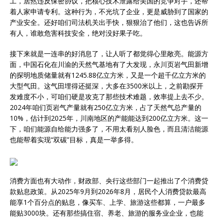
工，居然违反保密协议，把核心技术泄露给美国的竞争对手，还帮
着人家申请专利。这种行为，不光坑了企业，更是威胁到了国家的
产业安全。还好咱们司法机关出手快，狠狠治了他们，这也告诉所
有人，谁敢危害科技安全，绝对没好果子吃。
接下来就是一连串的好消息了，让人听了都觉得心里敞亮。能源方
面，中国石化在川渝的天然气基地有了大发现，永川页岩气田新增
的探明地质储量就有1245.88亿立方米，又是一个超千亿立方米的
大型气田。这气田埋得还挺深，大多在3500米以上，之前勘探开
发难度不小，可咱们硬是攻克了那些技术难题，效率提上去不少。
2024年咱们页岩气产量就有250亿立方米，占了天然气总产量的
10%，估计到2025年，川南地区的产能能达到200亿立方米。这一
下，咱们能源自给能力强多了，不用太看别人脸色，而且清洁能源
也能帮着实现“双碳”目标，真是一举多得。
消费方面也有大动作，财政部、央行这些部门一起推出了个消费贷
款贴息政策。从2025年9月到2026年8月，居民个人消费贷款最高
能享1个百分点的贴息，像买车、上学、旅游这些都算，一户最多
能贴3000块。还有那些搞住宿、养老、旅游的服务业企业，也能