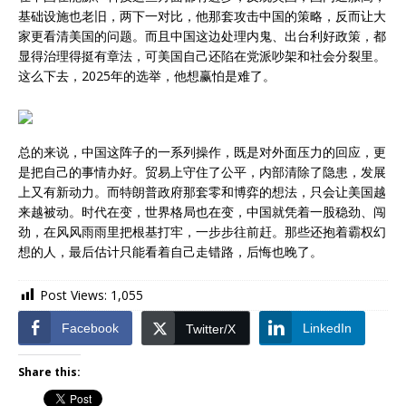
基础设施也老旧，两下一对比，他那套攻击中国的策略，反而让大
家更看清美国的问题。而且中国这边处理内鬼、出台利好政策，都
显得治理得挺有章法，可美国自己还陷在党派吵架和社会分裂里。
这么下去，2025年的选举，他想赢怕是难了。
总的来说，中国这阵子的一系列操作，既是对外面压力的回应，更
是把自己的事情办好。贸易上守住了公平，内部清除了隐患，发展
上又有新动力。而特朗普政府那套零和博弈的想法，只会让美国越
来越被动。时代在变，世界格局也在变，中国就凭着一股稳劲、闯
劲，在风风雨雨里把根基打牢，一步步往前赶。那些还抱着霸权幻
想的人，最后估计只能看着自己走错路，后悔也晚了。
Post Views:
1,055
Facebook
LinkedIn
Twitter/X
Share this: