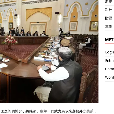
歷史
科技
財經
軍事
MET
Log i
Entri
Comm
Word
中国之间的博弈仍将继续。靠单一的武力展示来裹挟外交关系，