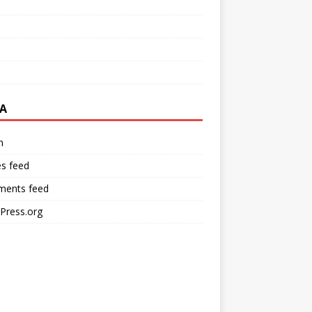
A
n
es feed
ents feed
Press.org