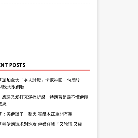
ENT POSTS
普罵加拿大「令人討厭」卡尼神回一句反酸
％關稅大限倒數
：想談又愛打充滿挫折感 特朗普是最不懂伊朗
總統
普：美伊談了一整天 霍爾木茲重開有望
普稱伊朗請求別進攻 伊媒狂噓「又說謊 又縮
」