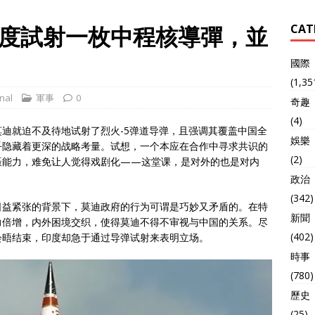
度試射一枚中程核導彈，並
CAT
國際
(1,35
nal
軍事
0
奇趣
(4)
迪就迫不及待地试射了烈火-5弹道导弹，且强调其覆盖中国全
娛樂
乎隐藏着更深的战略考量。试想，一个本应在合作中寻求共识的
(2)
慑能力，难免让人觉得戏剧化——这堂课，是对外的也是对内
政治
(342)
日益紧张的背景下，莫迪政府的行为可谓是巧妙又矛盾的。在特
新聞
力倍增，内外困境交织，使得莫迪不得不审视与中国的关系。尽
(402)
会晤结束，印度却急于通过导弹试射来表明立场。
時事
(780)
歷史
(25)