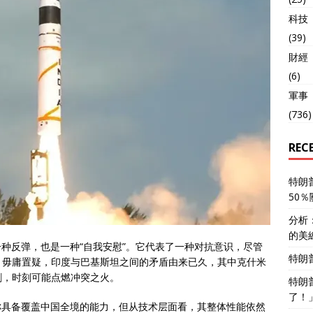
科技
(39)
財經
(6)
軍事
(736)
REC
特朗
50
分析
的美
一种反弹，也是一种“自我安慰”。它代表了一种对抗意识，尽管
特朗
。毋庸置疑，印度与巴基斯坦之间的矛盾由来已久，其中克什米
剑，时刻可能点燃冲突之火。
特朗
了！
称具备覆盖中国全境的能力，但从技术层面看，其整体性能依然