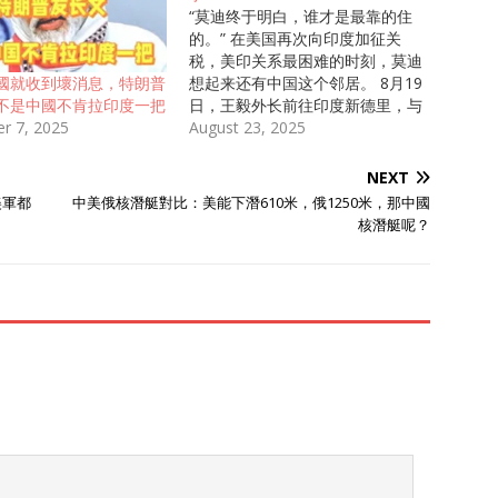
“莫迪终于明白，谁才是最靠的住
的。” 在美国再次向印度加征关
税，美印关系最困难的时刻，莫迪
想起来还有中国这个邻居。 8月19
國就收到壞消息，特朗普
日，王毅外长前往印度新德里，与
不是中國不肯拉印度一把
印度方面代表共同进行会晤。 王
August 23, 2025
r 7, 2025
毅外长这次前去展现了大国的风度
与礼貌，不仅与印方达成多项共
NEXT
识，并且还给了印度带来了三
美軍都
中美俄核潛艇對比：美能下潛610米，俄1250米，那中國
样“见面礼”。 这对印度来说可谓是
核潛艇呢？
雪中送炭，印度的外交政策也发生
了很大转变，过去在各组织里不积
极、不配合，这次又重新立下承
诺。 莫迪的态度也很不一般，见
了王毅外长就是热烈欢迎，握着手
久久不放。 在欢迎结束后，莫迪
当着全体媒体的面，还说了一句很
意味深长的话。 本文信源来自权
威报道【新华社】【外交部官网】
【澎湃新闻】（详细信源附在文章
末尾）。为提升文章可读性，细节
可能存在润色，请理智阅读，仅供