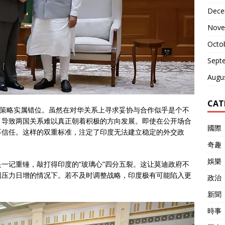
Dece
Nove
Octo
Sept
Augu
CAT
的策略实属错位。虽然在对华关系上寻求妥协与合作似乎是个不
，导致两国关系难以真正朝着积极的方向发展。即使在公开场合
國際
不信任。这样的双重标准，注定了印度无法建立稳定的外交政
奇趣
娛樂
一记重锤，敲打得印度的“玻璃心”四分五裂。这让莫迪政府不
国压力日增的情况下。若不及时调整战略，印度极有可能陷入更
政治
新聞
時事