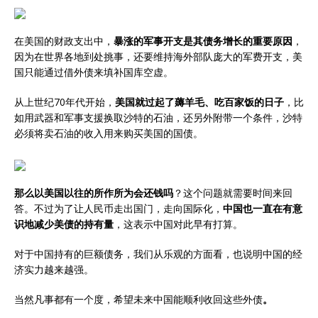
在美国的财政支出中，
暴涨的军事开支是其债务增长的重要原因
，
因为在世界各地到处挑事，还要维持海外部队庞大的军费开支，美
国只能通过借外债来填补国库空虚。
从上世纪70年代开始，
美国就过起了薅羊毛、吃百家饭的日子
，比
如用武器和军事支援换取沙特的石油，还另外附带一个条件，沙特
必须将卖石油的收入用来购买美国的国债。
那么以美国以往的所作所为会还钱吗
？这个问题就需要时间来回
答。不过为了让人民币走出国门，走向国际化，
中国也一直在有意
识地减少美债的持有量
，这表示中国对此早有打算。
对于中国持有的巨额债务，我们从乐观的方面看，也说明中国的经
济实力越来越强。
当然凡事都有一个度，希望未来中国能顺利收回这些外债
。