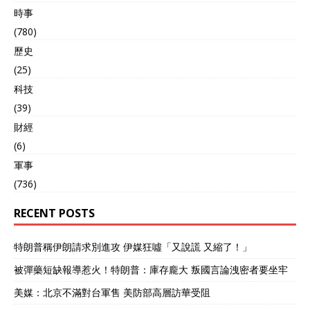
時事
(780)
歷史
(25)
科技
(39)
財經
(6)
軍事
(736)
RECENT POSTS
特朗普稱伊朗請求別進攻 伊媒狂噓「又說謊 又縮了！」
被彈藥短缺報導惹火！特朗普：庫存龐大 叛國言論洩密者要坐牢
美媒：北京不滿對台軍售 美防部高層訪華受阻