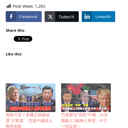
Post Views:
1,292
Facebook
LinkedIn
Twitter/X
Share this:
Like this:
無路可退？美國正積極挑
巴基斯坦“背刺”中國，向美
選“主戰場”，想逼中國跳入
國獻上2噸稀土厚禮，中方
戰爭陷阱
一招反制！