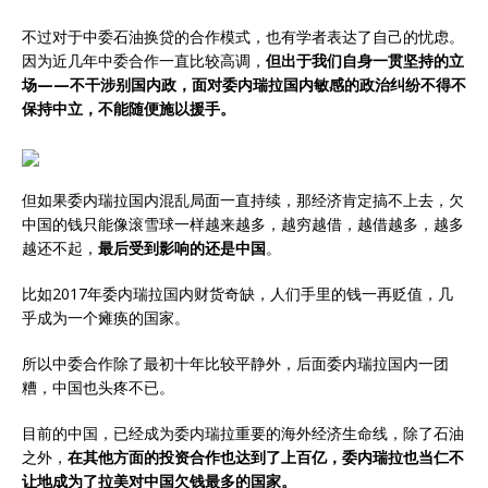
不过对于中委石油换贷的合作模式，也有学者表达了自己的忧虑。
因为近几年中委合作一直比较高调，
但出于我们自身一贯坚持的立
场——不干涉别国内政，面对委内瑞拉国内敏感的政治纠纷不得不
保持中立，不能随便施以援手。
但如果委内瑞拉国内混乱局面一直持续，那经济肯定搞不上去，欠
中国的钱只能像滚雪球一样越来越多，越穷越借，越借越多，越多
越还不起，
最后受到影响的还是中国
。
比如2017年委内瑞拉国内财货奇缺，人们手里的钱一再贬值，几
乎成为一个瘫痪的国家。
所以中委合作除了最初十年比较平静外，后面委内瑞拉国内一团
糟，中国也头疼不已。
目前的中国，已经成为委内瑞拉重要的海外经济生命线，除了石油
之外，
在其他方面的投资合作也达到了上百亿，委内瑞拉也当仁不
让地成为了拉美对中国欠钱最多的国家。