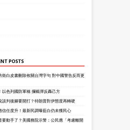
ENT POSTS
防衛白皮書刪除攸關台灣字句 對中國警告反而更
！以色列國防軍稱 攔截彈反轟己方
說談判後腳要開打？特朗普對伊態度再轉硬
德信任度升！最新民調曝藍白仍未獲民心
普要動手了？美國務院示警：公民應「考慮離開
」