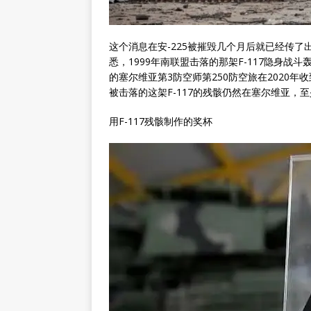
这个消息在安-225被摧毁几个月后就已经传
悉，1999年南联盟击落的那架F-117隐身战
的塞尔维亚第3防空师第250防空旅在2020年
被击落的这架F-117的残骸仍然在塞尔维亚，
用F-117残骸制作的奖杯