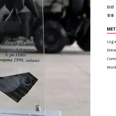
財經
軍事
MET
Log i
Entri
Comm
Word