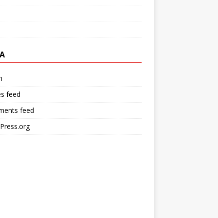
A
n
es feed
ents feed
Press.org