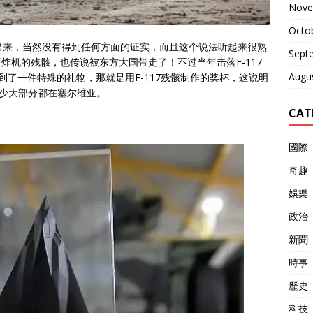
Nove
Octo
了出来，当然没有得到任何方面的证实，而且这个说法听起来很熟
Sept
斗轰炸机的残骸，也传说被东方大国带走了！不过当年击落F-117
Augu
收到了一件特殊的礼物，那就是用F-117残骸制作的奖杯，这说明
至少大部分都在塞尔维亚。
CAT
國際
奇趣
娛樂
政治
新聞
時事
歷史
科技