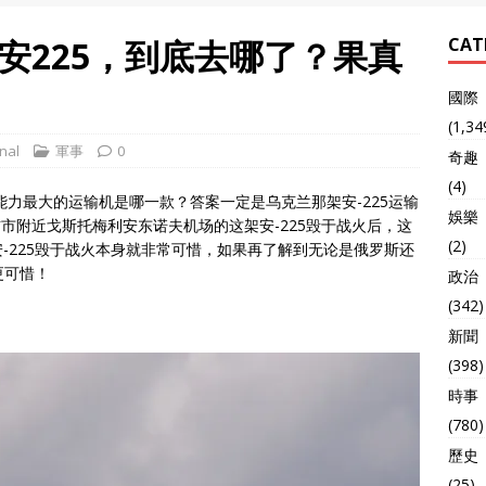
安225，到底去哪了？果真
CAT
國際
(1,34
nal
軍事
0
奇趣
(4)
能力最大的运输机是哪一款？答案一定是乌克兰那架安-225运输
娛樂
辅市附近戈斯托梅利安东诺夫机场的这架安-225毁于战火后，这
(2)
-225毁于战火本身就非常可惜，如果再了解到无论是俄罗斯还
更可惜！
政治
(342)
新聞
(398)
時事
(780)
歷史
(25)