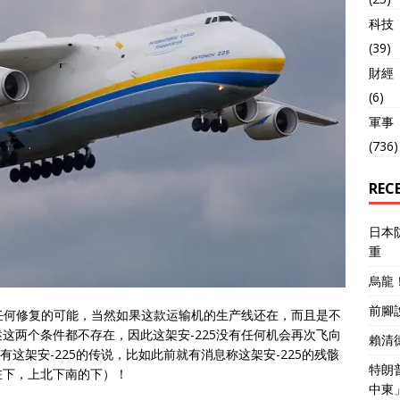
科技
(39)
財經
(6)
軍事
(736)
REC
日本
重
烏龍
前腳
了任何修复的可能，当然如果这款运输机的生产线还在，而且是不
这两个条件都不存在，因此这架安-225没有任何机会再次飞向
賴清
然有这架安-225的传说，比如此前就有消息称这架安-225的残骸
特朗
在下，上北下南的下）！
中東