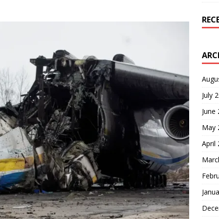
REC
ARC
Augu
July 
June
May 
April
Marc
Febr
Janua
Dece