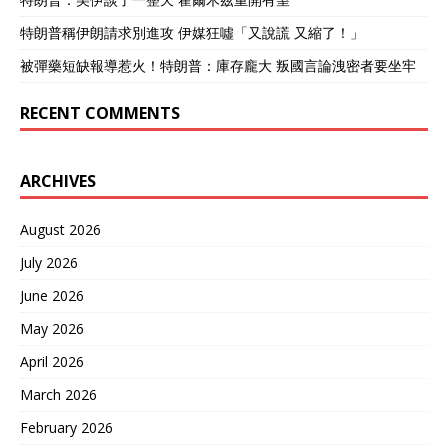
第二个促进我们发展的国
家，是乌克兰。 别看今天的
特朗普稱伊朗請求別進攻 伊媒狂噓「又說謊 又縮了！」
乌克兰，是个在战争中苦苦
挣扎的贫困国家。 但是他对
被彈藥短缺報導惹火！特朗普：庫存龐大 叛國言論洩密者要坐牢
于我们的军事发展，同样是
作用不小。 甚至可以说，如
RECENT COMMENTS
果没有乌克兰，中国的海陆
空三军，都不会是今天的样
子。 在苏联解体之时，乌克
ARCHIVES
兰也继承了不少的遗产。 虽
然他们也同样贫穷，但是手
中掌握的半成品军备，和一
August 2026
些核心技术，仍然是当时的
July 2026
我们可望而不可及的。 他们
的舰船动力系统技术、运输
June 2026
机设计能力、坦克发动机技
术，都有自己的独到之处。
May 2026
所以在当时，我国就花了很
April 2026
大力气，和乌克兰建立了良
好的合作关系。 我们军舰上
March 2026
使用的燃气轮机、坦克上使
用的柴油机，就都是在乌克
February 2026
兰的技术上发展出来的。 乌