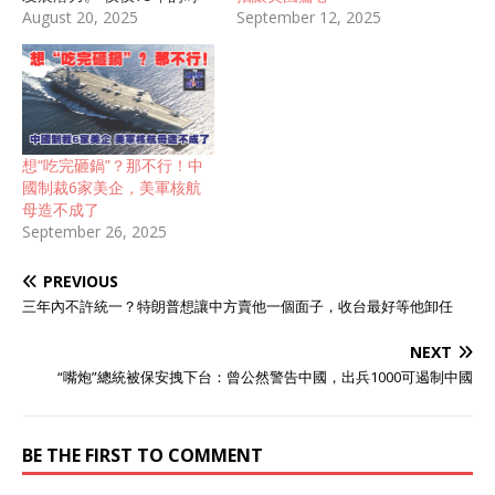
September 12, 2025
间，我们就让一个一穷二白
August 20, 2025
的旧中国，重新屹立于中国
的东方。 这一路走来，我们
自身的努力是显而易见的。
但是，光强调我们的努力，
也是不客观的。 我们的崛
起，和其他的三个国家有着
想“吃完砸鍋”？那不行！中
非常紧密的联系。 到底是哪
國制裁6家美企，美軍核航
三个国家呢？我们来一一盘
母造不成了
点。 第一个国家：苏联及俄
September 26, 2025
罗斯。 苏联在1991年解
体，而俄罗斯成为其遗产的
PREVIOUS
重要继承国，所以两者我们
放在一起说。 新中国建立之
三年內不許統一？特朗普想讓中方賣他一個面子，收台最好等他卸任
后，与苏联的关系本来比较
尴尬，双方在废除不平等条
NEXT
约等问题上存在着不小的分
“嘴炮”總統被保安拽下台：曾公然警告中國，出兵1000可遏制中國
歧。 但是，朝鲜战争爆发
后，由于苏联不敢直接参
战，中国不得不承担起对抗
BE THE FIRST TO COMMENT
美国的任务。 志愿军的不断
胜利，让苏联人对我们刮目