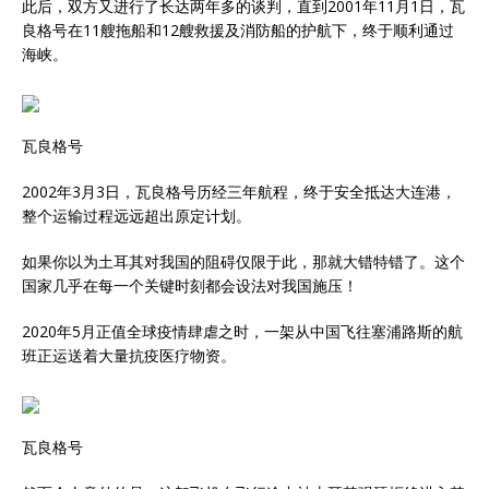
此后，双方又进行了长达两年多的谈判，直到2001年11月1日，瓦
良格号在11艘拖船和12艘救援及消防船的护航下，终于顺利通过
海峡。
瓦良格号
2002年3月3日，瓦良格号历经三年航程，终于安全抵达大连港，
整个运输过程远远超出原定计划。
如果你以为土耳其对我国的阻碍仅限于此，那就大错特错了。这个
国家几乎在每一个关键时刻都会设法对我国施压！
2020年5月正值全球疫情肆虐之时，一架从中国飞往塞浦路斯的航
班正运送着大量抗疫医疗物资。
瓦良格号