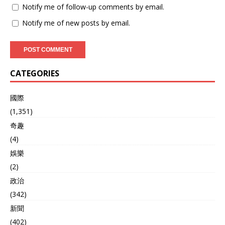
Notify me of follow-up comments by email.
响。 双方的关系，也因此冷
淡了三十多年。 但是，在戈
Notify me of new posts by email.
尔巴乔夫时代，两国关系开
始缓和。 苏联解体后，继承
其主要“遗产”的俄罗斯，因
为经济政策的失误陷入贫
困。 借着这个机会，我国用
CATEGORIES
比较优惠的价格，购买了很
多前苏联的先进武器。 于我
國際
国而言，意义最为重大的，
当属苏 27 战斗机以及其生
(1,351)
产线。它们的存在，具有非
奇趣
凡的战略价值和深远影响。
(4)
苏27战斗机 苏27引进的意
义有三点：成品的战斗机，
娛樂
让我国得以训练出了大量能
(2)
飞三代机的飞行员。 而生产
政治
线的引进，也让我们彻底吃
透了苏27的技术。 后来，我
(342)
们能发展出自己的歼11、歼
新聞
16，都与此有关。 歼11 而
跟随苏27进入中国的先进航
(402)