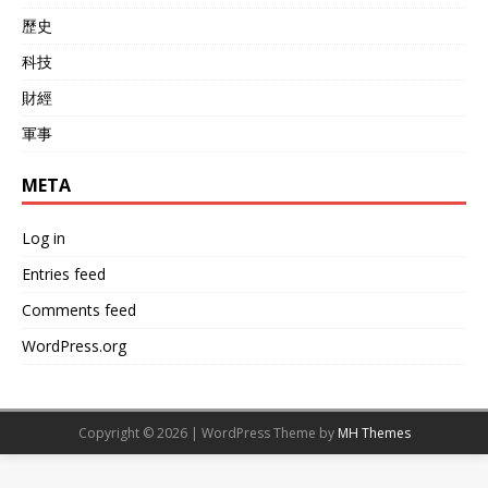
歷史
科技
財經
軍事
META
Log in
Entries feed
Comments feed
WordPress.org
Copyright © 2026 | WordPress Theme by
MH Themes