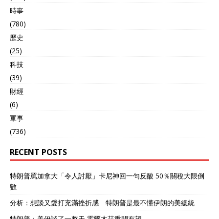
空发动机，也让我们在这个
時事
领域打开了一扇大门。 之后
(780)
的太行、峨眉系列发动机的
研制成功，都和前苏联的先
歷史
进航发脱不开关系。 可以
(25)
说，今天中国空军的大发
科技
展，与俄罗斯的关系很大。
另外，俄罗斯是个能源大
(39)
国。 而中国在这方面，远不
財經
如他们的得天独厚。 所以在
经济发展中，俄罗斯出能
(6)
源、中国出产品的模式，已
軍事
经被证明是成功的。 俄罗斯
(736)
总是说，中国买了很多他们
的打折石油，占了便宜。 但
RECENT POSTS
同时，也正是依靠着中国价
廉物美的工业品，俄罗斯才
能在西方大力度制裁的情况
特朗普罵加拿大「令人討厭」卡尼神回一句反酸 50％關稅大限倒
下，仍然保证了经济的发
數
展。 中俄双方，逐渐形成了
一个利益共同体，在经济生
分析：想談又愛打充滿挫折感 特朗普是最不懂伊朗的美總統
活中相互促进，共同发展。
特朗普：美伊談了一整天 霍爾木茲重開有望