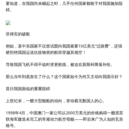
要知道，在我国尚未崛起之时，几乎任何国家都敢于对我国施加阻
碍。
菲律宾的破船
例如，某中东国家不仅曾试图向我国索要10亿美元“过路费”，还强
硬拒绝我国运送抗疫物资的航班穿越其领空！
导致我国飞机不得不临时变更航线，被迫在莫斯科降落补给。
那么当年到底发生了什么？这个国家如今为何又主动向我国示好？
昔日我国面临的重重阻碍
上世纪末，一艘大型舰船的动向，牵动着无数国人的心。
1998年4月，中国澳门一家公司以2000万美元的价格购得一艘原苏
联海军建造未完工的常规动力航空母舰——即后来广为人知的瓦良
格号。