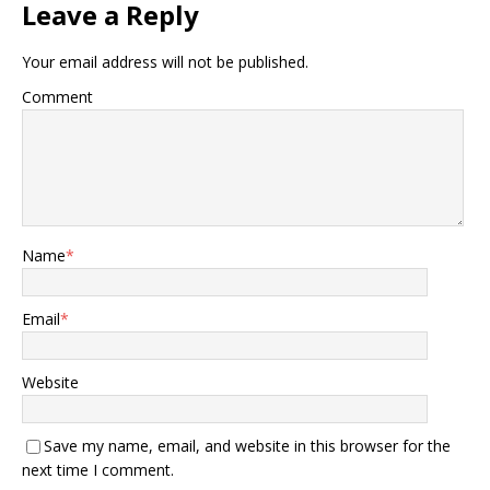
Leave a Reply
相看。 为便于就近支援战
事，苏联把众多重工业生产
设施皆迁移至中国，此举措
Your email address will not be published.
在当时具有一定的战略意
义。 中国工业化的开始，就
Comment
在这一时刻。 苏联对我们的
帮助，还不仅限于此。 斯大
林逝世后，新上任的赫鲁晓
夫为获取中国支持，向我们
给予了极为全面的援助。 众
多苏联专家来到中国，悉心
培育出大批优秀人才。他们
Name
*
的到来，为我国人才培养事
业贡献了重要力量。 之后，
我们能在火箭、原子弹等领
Email
*
域取得进展，也或多或少有
苏联的功劳。 同时，苏联还
给中国提供了贷款，解决了
Website
我国建国初期资本严重不足
的窘境。 在1959年，中苏
Save my name, email, and website in this browser for the
两国关系生变，诸多合作项
目无奈被迫中止，这种局面
next time I comment.
给双方都带来了一定的影