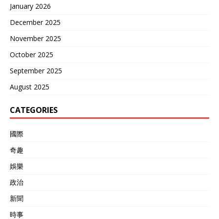
January 2026
克兰对中国帮助最大的，莫
过于让中国拥有了自己的航
December 2025
空母舰。 当时，乌克兰分配
到的苏联遗产中，包括还未
November 2025
建造完成的“瓦良格”号航空
October 2025
母舰。…
September 2025
August 2025
CATEGORIES
國際
奇趣
娛樂
政治
新聞
時事