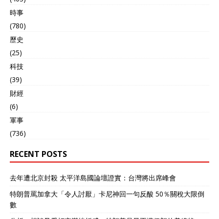
時事
(780)
歷史
(25)
科技
(39)
財經
(6)
軍事
(736)
RECENT POSTS
去年遭北京封殺 太平洋島國論壇證實：台灣將出席峰會
特朗普罵加拿大「令人討厭」卡尼神回一句反酸 50％關稅大限倒
數