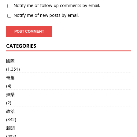
Notify me of follow-up comments by email.
Notify me of new posts by email.
CATEGORIES
國際
(1,351)
奇趣
(4)
娛樂
(2)
政治
(342)
新聞
(403)