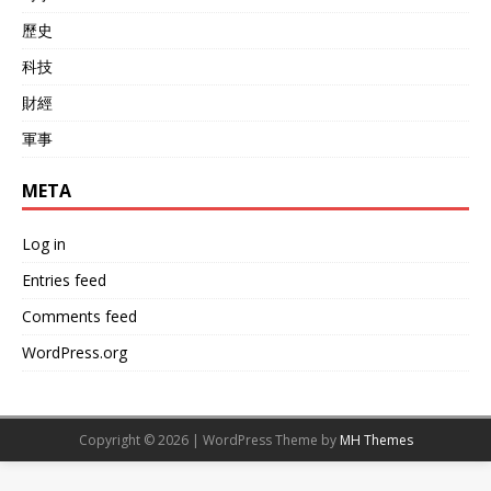
歷史
科技
財經
軍事
META
Log in
Entries feed
Comments feed
WordPress.org
Copyright © 2026 | WordPress Theme by
MH Themes