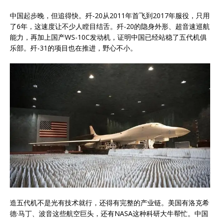
中国起步晚，但追得快。歼-20从2011年首飞到2017年服役，只用
了6年，这速度让不少人瞠目结舌。歼-20的隐身外形、超音速巡航
能力，再加上国产WS-10C发动机，证明中国已经站稳了五代机俱
乐部。歼-31的项目也在推进，野心不小。
造五代机不是光有技术就行，还得有完整的产业链。美国有洛克希
德·马丁、波音这些航空巨头，还有NASA这种科研大牛帮忙。中国