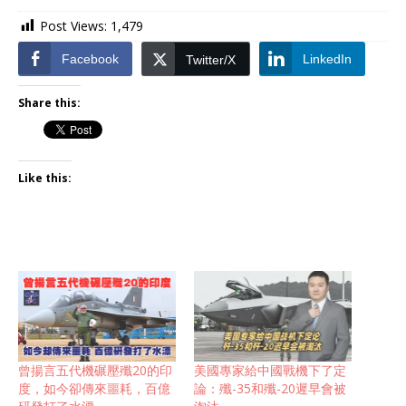
Post Views:
1,479
Facebook
LinkedIn
Twitter/X
Share this:
Like this:
曾揚言五代機碾壓殲20的印
美國專家給中國戰機下了定
度，如今卻傳來噩耗，百億
論：殲-35和殲-20遲早會被