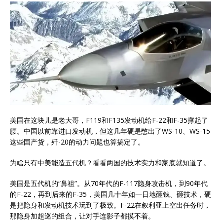
美国在这块儿是老大哥，F119和F135发动机给F-22和F-35撑起了
腰。中国以前靠进口发动机，但这几年硬是憋出了WS-10、WS-15
这些国产货，歼-20的动力问题也算搞定了。
为啥只有中美能造五代机？看看两国的技术实力和家底就知道了。
美国是五代机的“鼻祖”。从70年代的F-117隐身攻击机，到90年代
的F-22，再到后来的F-35，美国几十年如一日地砸钱、砸技术，硬
是把隐身和发动机技术玩到了极致。F-22在叙利亚上空出任务时，
那隐身加超巡的组合，让对手连影子都摸不着。