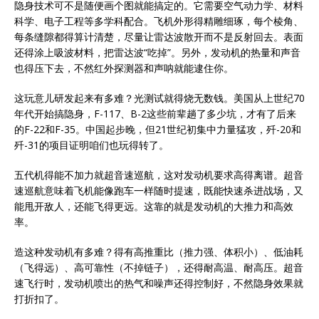
隐身技术可不是随便画个图就能搞定的。它需要空气动力学、材料
科学、电子工程等多学科配合。飞机外形得精雕细琢，每个棱角、
每条缝隙都得算计清楚，尽量让雷达波散开而不是反射回去。表面
还得涂上吸波材料，把雷达波“吃掉”。另外，发动机的热量和声音
也得压下去，不然红外探测器和声呐就能逮住你。
这玩意儿研发起来有多难？光测试就得烧无数钱。美国从上世纪70
年代开始搞隐身，F-117、B-2这些前辈趟了多少坑，才有了后来
的F-22和F-35。中国起步晚，但21世纪初集中力量猛攻，歼-20和
歼-31的项目证明咱们也玩得转了。
五代机得能不加力就超音速巡航，这对发动机要求高得离谱。超音
速巡航意味着飞机能像跑车一样随时提速，既能快速杀进战场，又
能甩开敌人，还能飞得更远。这靠的就是发动机的大推力和高效
率。
造这种发动机有多难？得有高推重比（推力强、体积小）、低油耗
（飞得远）、高可靠性（不掉链子），还得耐高温、耐高压。超音
速飞行时，发动机喷出的热气和噪声还得控制好，不然隐身效果就
打折扣了。