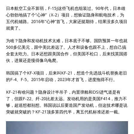
日本航空工业不算弱，F-15J这些飞机也组装过。90年代，日本雄
心勃勃地搞了个“心神”（X-2）项目，想验证隐身和航电技术，为
五代机铺路。2016年“心神”首飞，大家还挺期待，结果没多久项目
就黄了。
为啥？隐身和发动机技术太难，日本底子不够。国防预算一年也就
500多亿美元，跟中美比差远了。人才和设备也跟不上，想自己搞
全套太吃力。日本还想跟美国合作，但美国不松口，后来找英国搭
伙，进展还是慢得像乌龟爬。
韩国搞了个KF-X项目，后来叫KF-21，想造个先进战斗机替换老旧
的F-4、F-5。2015年启动，2023年才首飞，进度拖得不行。
KF-21有啥问题？隐身设计半吊子，内置弹舱和DSI进气道是有
了，但跟F-22、歼-20比差太远。发动机用的是美国F414，推力不
够，超巡想都别想。韩国说以后要造国产发动机，但这技术哪是说
突破就突破的？KF-21顶多算四代半，离五代机标准还差一截。