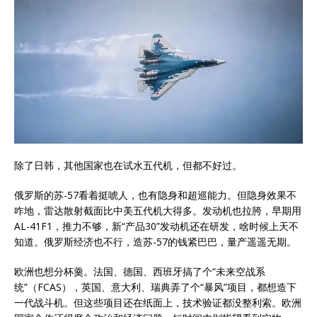
除了日韩，其他国家也在试水五代机，但都不好过。
俄罗斯的苏-57看着挺唬人，也有隐身和超巡能力。但隐身效果不
咋地，雷达散射截面比中美五代机大得多。发动机也拉胯，早期用
AL-41F1，推力不够，新“产品30”发动机还在研发，啥时候上天不
知道。俄罗斯经济也不行，造苏-57的钱紧巴巴，量产遥遥无期。
欧洲也想分杯羹。法国、德国、西班牙搞了个“未来空战系
统”（FCAS），英国、意大利、瑞典弄了个“暴风”项目，都想造下
一代战斗机。但这些项目还在纸面上，技术验证都没整利索。欧洲