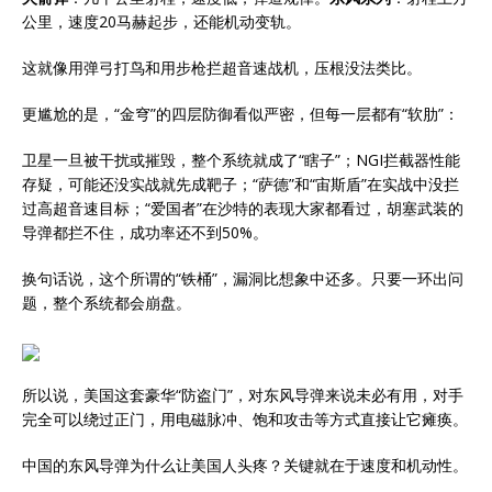
公里，速度20马赫起步，还能机动变轨。
这就像用弹弓打鸟和用步枪拦超音速战机，压根没法类比。
更尴尬的是，“金穹”的四层防御看似严密，但每一层都有“软肋”：
卫星一旦被干扰或摧毁，整个系统就成了“瞎子”；NGI拦截器性能
存疑，可能还没实战就先成靶子；“萨德”和“宙斯盾”在实战中没拦
过高超音速目标；“爱国者”在沙特的表现大家都看过，胡塞武装的
导弹都拦不住，成功率还不到50%。
换句话说，这个所谓的“铁桶”，漏洞比想象中还多。只要一环出问
题，整个系统都会崩盘。
所以说，美国这套豪华“防盗门”，对东风导弹来说未必有用，对手
完全可以绕过正门，用电磁脉冲、饱和攻击等方式直接让它瘫痪。
中国的东风导弹为什么让美国人头疼？关键就在于速度和机动性。