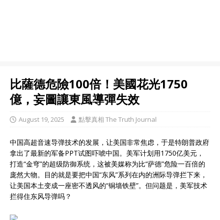
比薩德危險100倍！美國花光1750
億，妄圖讓東風導彈失效
August 19, 2025
點擊真相 The Truth Journal
中国高超音速导弹技术的发展，让美国非常焦虑，于是特朗普政府
拿出了最新的军备PPT试图吓唬中国。美军计划用1750亿美元，
打造“金穹”的超级防御系统，这被美媒称为比“萨德”危险一百倍的
庞然大物。目的就是要把中国“东风”系列在内的洲际导弹拦下来，
让美国本土变成一座密不透风的“铜墙铁壁”。但问题是，美军技术
拦得住东风导弹吗？