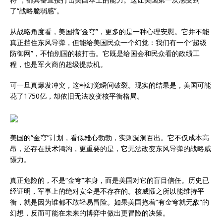
了“战略脆弱感”。
从战略角度看，美国搞“金穹”，更多的是一种心理安慰。它并不能
真正挡住东风导弹，但能给美国民众一个幻觉：我们有一个“超级
防御网”，不怕别国的核打击。它既是给国会和民众看的政绩工
程，也是军火商的超级提款机。
可一旦真爆发冲突，这种幻觉瞬间破裂。现实的结果是，美国可能
花了1750亿，却依旧无法改变核平衡格局。
美国的“金穹”计划，看似雄心勃勃，实则漏洞百出。它不仅成本高
昂，还存在技术鸿沟，更重要的是，它无法改变东风导弹的战略威
慑力。
真正危险的，不是“金穹”本身，而是美国对它的盲目信任。历史已
经证明，军事上的绝对安全是不存在的。核威慑之所以能维持平
衡，就是因为谁都不敢轻易冒险。如果美国抱着“有金穹就无敌”的
幻想，反而可能在未来的博弈中做出更冒险的决策。