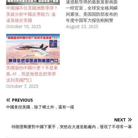
速巡航导弹的最新发射画面
中國攔不住美國洲際導彈？
一经官宣，全球安全格局瞬
美媒分析中國反導能力: 遠
间紧张。美国国防部发布的
遠落後於美國
年度中国军力报告刚刚警
October 10, 2025
告，解放军远程精准打击能
August 23, 2025
力进入“质变”阶段，东
风-100无疑成了美军印太战
略的“最大变量”。 超音速突
防，改变西太平洋博弈格局
东风-100的技术参数被权威
数据显示得异常直接。4马
美國最怕中國什麽？不是東
赫飞行速度、最大射程4000
風-41，而是無聲息把導彈
公里、覆盖关岛和第二岛
送到美國門口
链，这些数字背后，是中国
October 7, 2025
在区域拒止/反介入
（A2/AD）体系中的实际突
PREVIOUS
破。解放军火箭军自2019年
将东风-100公开亮相后，相
中國拿捏美國，除了稀土外，還有一樣
关部队多次实弹演练，2025
年8月再次官宣发射画面，
NEXT
标志其体系化服役已无悬
特朗普剛要對中國下重手，突然在大連造船廠內，發現了不尋常一幕
念。 调查数据显示，过去十
年亚太军备竞赛显著加速。