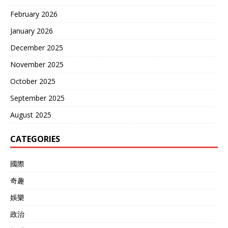
与无人机侦察平台的接入，
使其可对动态目标实现实时
February 2026
打击。权威报告指出，这类
January 2026
能力是传统亚音速巡航导弹
难以实现的，技术门槛极
December 2025
高。 强势震慑，印太格局加
速变化 2025年8月，东
November 2025
风-100发射画面在多家主流
October 2025
媒体高频曝光，不仅是技术
展示，更是战略信号。中国
September 2025
军事科学院发布的最新评估
August 2025
称，东风-100服役带动火箭
军巡航导弹部队作战能力大
幅跃升，远程精确打击体系
CATEGORIES
建设提前完成阶段性目标。
美国兰德公司最新分析认
國際
为，东风-100极大压缩美军
航母编队在第二岛链的生存
奇趣
空间，战略空隙逐渐被中国
远程打击能力填满。美军“印
娛樂
太再平衡”战略被迫调整，部
政治
分部署计划已悄然推迟。日
本、防卫省也在8月发布风