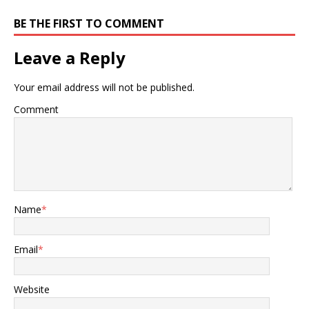
美国智库CSIS统计，2025年
BE THE FIRST TO COMMENT
中国远程导弹部队的实战部
署数量较2015年增长80%，
Leave a Reply
巡航导弹技术迭代速度全球
领先。专家解读称，东
风-100的服役彻底打破美
Your email address will not be published.
军“前沿部署安全假象”，关
岛基地首次被置于超音速饱
Comment
和打击威胁之下。 东风-100
采用“固体火箭助推+亚燃冲
压发动机”动力组合，全程超
音速突防，末段可进行弹道
机动。它可以灵活变换高低
弹道，贴地超低空飞行，对
敌方多层防空体系构成极大
Name
*
压力。导弹配备复合制导系
统，中段“惯性+卫星修正”，
末端“红外+雷达”复合制导，
Email
*
命中精度控制在10米级别。
美军情报简报曾公开承认，
现役“萨德”“爱国者”系统对于
Website
东风-100这类高机动超音速