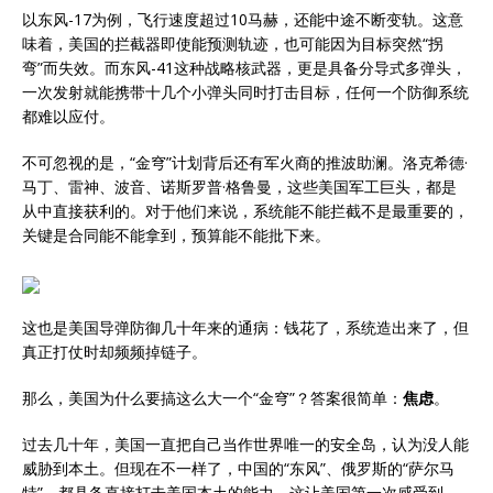
以东风-17为例，飞行速度超过10马赫，还能中途不断变轨。这意
味着，美国的拦截器即使能预测轨迹，也可能因为目标突然“拐
弯”而失效。而东风-41这种战略核武器，更是具备分导式多弹头，
一次发射就能携带十几个小弹头同时打击目标，任何一个防御系统
都难以应付。
不可忽视的是，“金穹”计划背后还有军火商的推波助澜。洛克希德·
马丁、雷神、波音、诺斯罗普·格鲁曼，这些美国军工巨头，都是
从中直接获利的。对于他们来说，系统能不能拦截不是最重要的，
关键是合同能不能拿到，预算能不能批下来。
这也是美国导弹防御几十年来的通病：钱花了，系统造出来了，但
真正打仗时却频频掉链子。
那么，美国为什么要搞这么大一个“金穹”？答案很简单：
焦虑
。
过去几十年，美国一直把自己当作世界唯一的安全岛，认为没人能
威胁到本土。但现在不一样了，中国的“东风”、俄罗斯的“萨尔马
特”，都具备直接打击美国本土的能力。这让美国第一次感受到