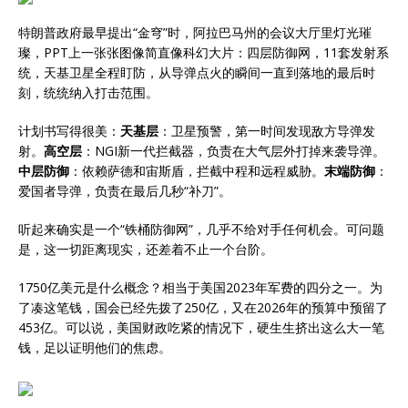
特朗普政府最早提出“金穹”时，阿拉巴马州的会议大厅里灯光璀
璨，PPT上一张张图像简直像科幻大片：四层防御网，11套发射系
统，天基卫星全程盯防，从导弹点火的瞬间一直到落地的最后时
刻，统统纳入打击范围。
计划书写得很美：
天基层
：卫星预警，第一时间发现敌方导弹发
射。
高空层
：NGI新一代拦截器，负责在大气层外打掉来袭导弹。
中层防御
：依赖萨德和宙斯盾，拦截中程和远程威胁。
末端防御
：
爱国者导弹，负责在最后几秒“补刀”。
听起来确实是一个“铁桶防御网”，几乎不给对手任何机会。可问题
是，这一切距离现实，还差着不止一个台阶。
1750亿美元是什么概念？相当于美国2023年军费的四分之一。为
了凑这笔钱，国会已经先拨了250亿，又在2026年的预算中预留了
453亿。可以说，美国财政吃紧的情况下，硬生生挤出这么大一笔
钱，足以证明他们的焦虑。