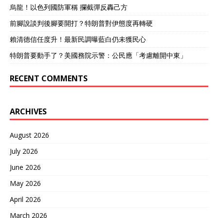
数据链，实现对高价值目标
烏龍！以色列國防軍稱 攔截彈反轟己方
的饱和火力覆盖。 美军太平
前腳說談判後腳要開打？特朗普對伊態度再轉硬
洋司令部最新态势评估报告
中提及，东风-100服役加剧
賴清德信任度升！最新民調曝藍白仍未獲民心
了西太平洋区域的战略不确
特朗普要動手了？美國務院示警：公民應「考慮離開中東」
定性。美国“多重火力环”计
划试图通过前沿部署多层防
御武器，保障关岛、冲绳等
RECENT COMMENTS
基地安全。但东风-100能够
灵活调整弹道、低空高速突
防，使美军耗资巨大的防御
ARCHIVES
体系“形同虚设”。2025年上
半年，中美海空对峙频率显
著增加，美国B-52轰炸机多
August 2026
次试图模拟突破中国A2/AD
July 2026
体系，但面对东风-100模拟
靶标，防御演练命中率被大
June 2026
幅拉低。 东风-100具备打击
时敏目标的能力，意味着其
May 2026
可对敌方快速机动部队、临
April 2026
时部署的雷达阵地等实施快
速精确打击。多源卫星遥感
March 2026