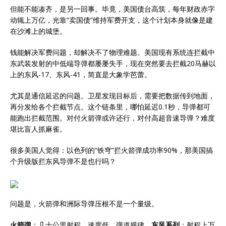
但能不能凑齐，是另一回事。毕竟，美国债台高筑，每年财政赤字
动辄上万亿，光靠“卖国债”维持军费开支，这个计划本身就像是建
在沙滩上的城堡。
钱能解决军费问题，却解决不了物理难题。美国现有系统连拦截中
东武装发射的中低端导弹都屡屡失手，现在突然要去拦截20马赫以
上的东风-17、东风-41，简直是大象学芭蕾。
尤其是通信延迟的问题。卫星发现目标后，需要把数据传到地面，
再分发给各个拦截节点。这个链条里，哪怕延迟0.1秒，导弹都可
能跑出拦截范围。对付火箭弹或许还行，对付高超音速导弹？难度
堪比盲人抓麻雀。
很多美国人觉得：以色列的“铁穹”拦火箭弹成功率90%，那美国搞
个升级版拦东风导弹不是也行吗？
问题是，火箭弹和洲际导弹压根不是一个量级。
火箭弹
：几十公里射程，速度低，弹道规律。
东风系列
：射程上万