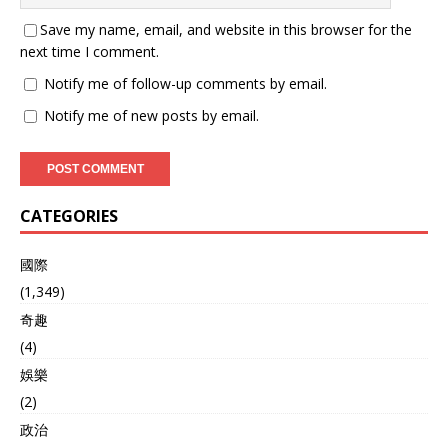
目标，已无有效拦截手段。
Save my name, email, and website in this browser for the
技术升级，动态威慑与反介
入体系 东风-100不仅仅是参
next time I comment.
数上的提升，更在作战概念
Notify me of follow-up comments by email.
与应用场景上实现了全新跨
越。新一代多效能战斗部可
Notify me of new posts by email.
实现高爆、侵彻、燃烧、子
母等多种毁伤方式。独立军
工分析师王韧指出，东
风-100具备打击陆地固定目
标和海上高价值移动目标的
CATEGORIES
能力，极大扩展了解放军远
程打击的适用场景。 导弹采
國際
用垂直发射、抛物线弹道，
可对敌方纵深目标形成“顶
(1,349)
攻”打击。其数据链系统可实
奇趣
现“人在回路”控制，飞行中
(4)
可根据战场态势实时更改目
标。美媒《防务新闻》评论
娛樂
认为，这种能力对美国航母
(2)
编队构成“难以应对的持续威
政治
胁”，因为航母在第二岛链活