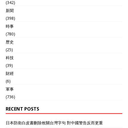
动时难以预测自身是否已暴
(342)
露在饱和打击覆盖下。 战场
新聞
电子对抗能力也被大幅强
化。导弹自带电子干扰与诱
(398)
饵弹释放装置，能有效干扰
時事
和欺骗敌方雷达及拦截系
(780)
统。技术人员表示，东
风-100可在复杂电磁环境下
歷史
稳定飞行，具备极强的抗干
(25)
扰和生存能力。2025年最新
科技
的实弹演练中，该型导弹成
功突破多层拦截网，命中模
(39)
拟“关岛基地”目标，验证了
財經
其高突防能力。 多维作战，
战略纵深再扩展 现实中，东
(6)
风-100的出现让美国及其盟
軍事
友的“岛链防御”变成了“易碎
(736)
瓷器”。解放军火箭军已形成
弹道导弹和超音速巡航导弹
RECENT POSTS
的联合打击网络。东风-26
负责远程高超音速打击，东
风-100则以超音速低空突
日本防衛白皮書刪除攸關台灣字句 對中國警告反而更重
防“补刀”，配合远程侦察与