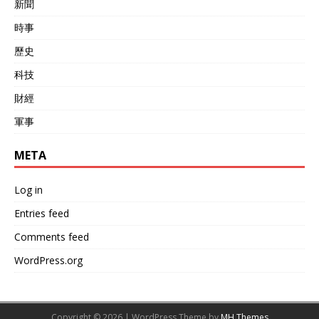
新聞
险报告，称东风-100的高机
动性和超远程能力使自卫队
時事
本土及前沿基地“极易暴
歷史
露”。 中国官方媒体报道
中，东风-100被定义为“多用
科技
途、超远程、全域突防”的新
財經
一代远程巡航导弹。其高调
亮相，被普遍认为是对美围
軍事
堵策略的直接回应。美国海
军战争学院专家分析，东
META
风-100的出现使美军不得不
重新评估在西太平洋的前沿
部署模式，甚至影响到未来
Log in
印太安全架构的演变。 多方
数据表明，中国火箭军未来
Entries feed
将继续推进远程巡航导弹的
Comments feed
技术升级，新一代导弹或将
具备更高超音速、智能协同
WordPress.org
和隐身能力。美国国防部
2025年报告预警，东风-100
的持续迭代和批量服役，正
推动亚太地区进入“武器系统
Copyright © 2026 | WordPress Theme by
MH Themes