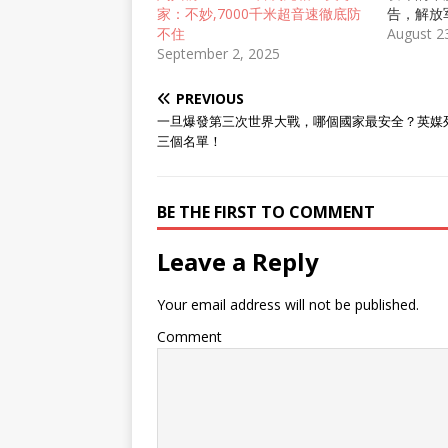
告，解放
家：不妙,7000千米超音速徹底防
入“质变”
August 2
不住
美军印太
September 2, 2025
速突防，
东风-1
PREVIOUS
显示得异
一旦爆發第三次世界大戰，哪個國家最安全？英媒
度、最大
三個名單！
岛和第二
中国在区
（A2/
BE THE FIRST TO COMMENT
放军火箭军
公开亮相
练，202
Leave a Reply
面，标志
调查数据
Your email address will not be published.
竞赛显著
计，20
Comment
实战部署
80%，
领先。专
服役彻底
假象”，