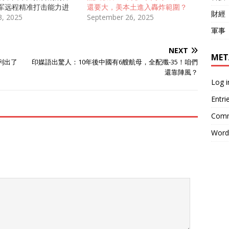
军远程精准打击能力进
還要大，美本土進入轟炸範圍？
財經
阶段，东风-100无疑成了
3, 2025
September 26, 2025
战略的“最大变量”。 超音
軍事
改变西太平洋博弈格局
00的技术参数被权威数据
NEXT
MET
常直接。4马赫飞行速
列出了
印媒語出驚人：10年後中國有6艘航母，全配殲-35！咱們
射程4000公里、覆盖关
還靠陣風？
岛链，这些数字背后，是
Log i
域拒止/反介入
Entri
AD）体系中的实际突破。解
自2019年将东风-100
Comm
后，相关部队多次实弹演
5年8月再次官宣发射画
Word
其体系化服役已无悬念。
显示，过去十年亚太军备
加速。美国智库CSIS统
25年中国远程导弹部队的
数量较2015年增长
巡航导弹技术迭代速度全球
家解读称，东风-100的
打破美军“前沿部署安全
关岛基地首次被置于超音