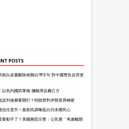
ENT POSTS
防衛白皮書刪除攸關台灣字句 對中國警告反而更
！以色列國防軍稱 攔截彈反轟己方
說談判後腳要開打？特朗普對伊態度再轉硬
德信任度升！最新民調曝藍白仍未獲民心
普要動手了？美國務院示警：公民應「考慮離開
」