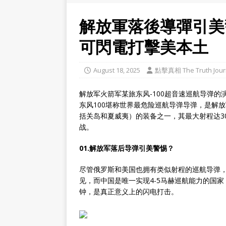
解放軍落後導彈引美
可閃電打擊美本土
August 18, 2025
點擊真相 The Truth Jour
解放军火箭军某旅东风-100超音速巡航导弹
东风100堪称世界最危险巡航导弹导弹，是解
括关岛和夏威夷）的装备之一，其最大射程达30
战。
01.解放军落后导弹引美警惕？
尽管俄罗斯和美国也拥有类似射程的巡航导弹
见，而中国是唯一实现4-5马赫巡航能力的国家
钟，是真正意义上的闪电打击。