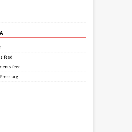
A
n
es feed
ents feed
Press.org