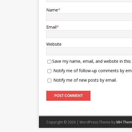
速饱和打击
采用“固
Name
*
机”动力
末段可进
变换高低
Email
*
对敌方多
力。导弹
段“惯性+
Website
+雷达”
10米级
承认，现役
Save my name, email, and website in this
于东风-
Notify me of follow-up comments by ema
标，已无
级，动态
Notify me of new posts by email.
风-10
更在作战
全新跨越
实现高爆
种毁伤方
指出，东
定目标和
Copyright © 2026 | WordPress Theme by
MH Them
力，极大
适用场景