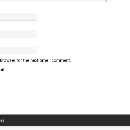
威胁之下。 东风-100
体火箭助推+亚燃冲压发动
组合，全程超音速突防，
行弹道机动。它可以灵活
弹道，贴地超低空飞行，
层防空体系构成极大压
配备复合制导系统，中
卫星修正”，末端“红外
复合制导，命中精度控制在
别。美军情报简报曾公开
“萨德”“爱国者”系统对
 browser for the next time I comment.
100这类高机动超音速目
il.
有效拦截手段。 技术升
威慑与反介入体系 东
0不仅仅是参数上的提升，
概念与应用场景上实现了
。新一代多效能战斗部可
、侵彻、燃烧、子母等多
式。独立军工分析师王韧
风-100具备打击陆地固
海上高价值移动目标的能
es
扩展了解放军远程打击的
。 导弹采用垂直发射、