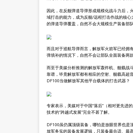
因此，在反舰弹道导弹形成规模化战斗力后，火箭
域打击的能力，成为反舰/远程打击作战的核心力
的弹道导弹覆盖，自然不会大规模生产装备部
而且对于巡航导弹而言，解放军火箭军已经拥有
弹填补的情况下，自然不会让部队全面装备两
而至于美媒分析推测的解放军轰炸机、舰载战斗
靠谱，毕竟解放军都有相应的空射、舰载高超音
DF100当做解放军其他平台载体的打击武器？
专家表示，美媒对于中国“落后”（相对更先进
技术的“跨越式发展”完全不甚了解。
DF100虽仍属顶级装备，哪怕是放眼世界也
放军务实的装备发展逻辑，只装备最合适、最高效