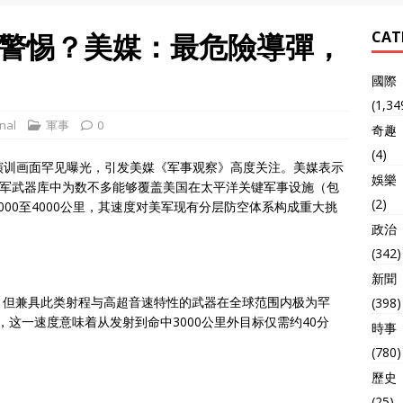
警惕？美媒：最危險導彈，
CAT
國際
(1,34
nal
軍事
0
奇趣
(4)
的演训画面罕见曝光，引发美媒《军事观察》高度关注。美媒表示
娛樂
放军武器库中为数不多能够覆盖美国在太平洋关键军事设施（包
(2)
00至4000公里，其速度对美军现有分层防空体系构成重大挑
政治
(342)
新聞
，但兼具此类射程与高超音速特性的武器在全球范围内极为罕
(398)
，这一速度意味着从发射到命中3000公里外目标仅需约40分
時事
(780)
歷史
(25)