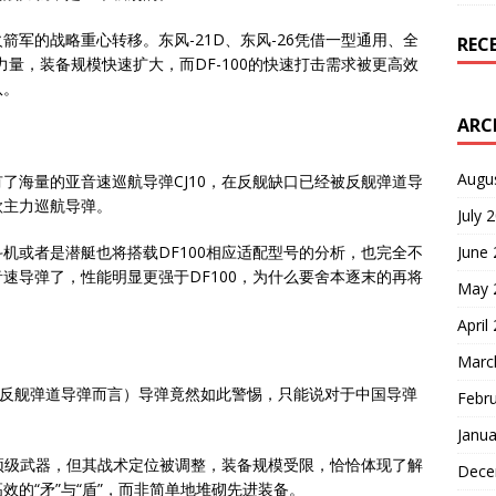
军的战略重心转移。东风-21D、东风-26凭借一型通用、全
REC
量，装备规模快速扩大，而DF-100的快速打击需求被更高效
队。
ARC
Augu
了海量的亚音速巡航导弹CJ10，在反舰缺口已经被反舰弹道导
款主力巡航导弹。
July 
机或者是潜艇也将搭载DF100相应适配型号的分析，也完全不
June
速导弹了，性能明显更强于DF100，为什么要舍本逐末的再将
May 
April
Marc
的反舰弹道导弹而言）导弹竟然如此警惕，只能说对于中国导弹
Febr
Janua
是顶级武器，但其战术定位被调整，装备规模受限，恰恰体现了解
Dece
的“矛”与“盾”，而非简单地堆砌先进装备。