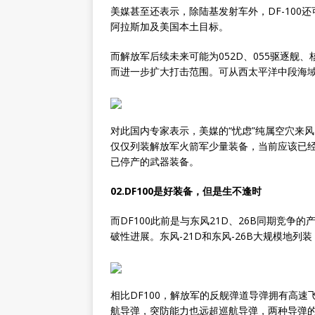
美媒甚至还表示，除陆基发射车外，DF-100
阿拉斯加及美国本土目标。
而解放军后续未来可能为052D、055驱逐舰、
而进一步扩大打击范围。可从西太平洋中段海
对此国内专家表示，美媒的“忧虑”纯属空穴来风
仅仅列装解放军火箭军少量装备，当前应该已经
已停产的武器装备。
02.DF100是好装备，但是生不逢时
而DF100此前是与东风21D、26B同期竞争
破性进展。东风-21D和东风-26B大规模地
相比DF100，解放军的反舰弹道导弹拥有高
航导弹，突防能力也远超巡航导弹，两种导弹