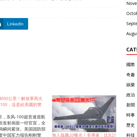
Nove
Octo
Sept
LinkedIn
Augu
CAT
國際
奇趣
娛樂
政治
4000公里！解放軍再次
-100，這是給美國的警
新聞
時事
8月，东风-100超音速巡航
新发射画面一经官宣，全
歷史
局瞬间紧张。美国国防部
科技
度中国军力报告刚刚警
無人版轟20曝光！美專家：比B21