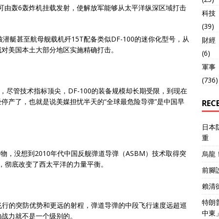
还可由轰6轰炸机挂载发射，使解放军能够从太平洋纵深区域打击
科技
(39)
核潜艇甚至航母舰载机歼15T配备类似DF-100的迷你化型号，从
財經
域对美国本土大部分地区实施精确打击。
(6)
軍事
(736)
，尽管技术指标顶尖，DF-100的装备规模却长期受限，到现在
停产了，也就是说美媒担忧半天的“全球最危险导弹”是中国早
REC
日本
重
的产物，没想到2010年代中国反舰弹道导弹（ASBM）技术取得突
烏龍
列装，彻底改变了西太平洋的力量平衡。
前腳
賴清
特朗
速飞行的突防优势和更远的射程，弹道导弹的中段飞行速度远超巡
中東
的战力就不是一个级别的。