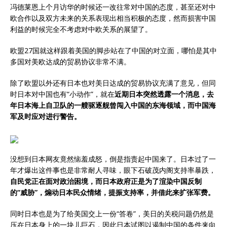
冯德莱恩上个月访华的时候还一改往常对中国的态度，甚至还对中
欧合作以及双方未来的关系表现出相当积极的态度，然而损害中国
利益的时候完全不考虑对中欧关系的展望了。
欧盟27国就这样跟着美国的脚步站在了中国的对立面，哪怕是其中
多国对美欧达成的贸易协议非常不满。
除了欧盟以外还有日本也对美日达成的贸易协议充满了意见，但同
时日本对中国也有“小动作”，就在
近期日本突然透露一个消息，去
年日本海上自卫队的一艘驱逐舰曾闯入中国的东海领域，而中国海
军及时应对进行警告。
没想到日本网友竟然恼羞成怒，倒是指责起中国来了。日本过了一
年才爆出这件事也是非常耐人寻味，眼下石破茂内阁支持率暴跌，
自民党正在面对政治困境，而日本政府正是为了渲染中国反制
的“威胁”，煽动日本民众情绪，提振支持率，并借此来扩张军费。
同时日本也是为了给美国交上一份“答卷”，美日的关税问题仍然是
压在日本身上的一块儿巨石，因此日本试图以遏制中国的条件来向