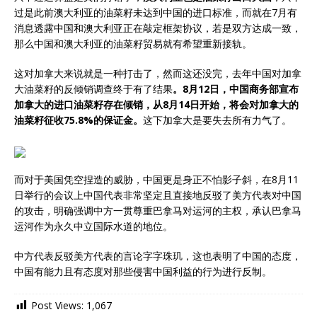
过是此前澳大利亚的油菜籽未达到中国的进口标准，而就在7月有
消息透露中国和澳大利亚正在敲定框架协议，若是双方达成一致，
那么中国和澳大利亚的油菜籽贸易就有希望重新接轨。
这对加拿大来说就是一种打击了，然而这还没完，去年中国对加拿
大油菜籽的反倾销调查终于有了结果
。8月12日，中国商务部宣布
加拿大的进口油菜籽存在倾销，从8月14日开始，将会对加拿大的
油菜籽征收75.8%的保证金。
这下加拿大是要失去所有力气了。
而对于美国凭空捏造的威胁，中国更是身正不怕影子斜，在8月11
日举行的会议上中国代表非常坚定且直接地反驳了美方代表对中国
的攻击，明确强调中方一贯尊重巴拿马对运河的主权，承认巴拿马
运河作为永久中立国际水道的地位。
中方代表反驳美方代表的言论字字珠玑，这也表明了中国的态度，
中国有能力且有态度对那些侵害中国利益的行为进行反制。
Post Views:
1,067