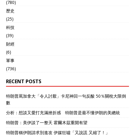
(780)
歷史
(25)
科技
(39)
財經
(6)
軍事
(736)
RECENT POSTS
特朗普罵加拿大「令人討厭」卡尼神回一句反酸 50％關稅大限倒
數
分析：想談又愛打充滿挫折感 特朗普是最不懂伊朗的美總統
特朗普：美伊談了一整天 霍爾木茲重開有望
特朗普稱伊朗請求別進攻 伊媒狂噓「又說謊 又縮了！」