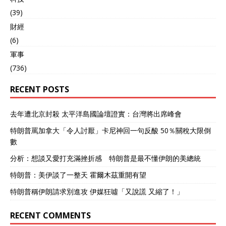
尝试第二次。 但反过来，对
(39)
于中国他们也是不敢轻易反
財經
驳的。在之前的关税战中，
欧盟曾经帮着美国对中国发
(6)
起了不少制裁行动，深深的
軍事
伤害了中欧两方的情谊。 也
(736)
是因为如此，在欧盟主席冯
德莱恩访华的时候，我国并
RECENT POSTS
没有对其表示十分热烈的欢
迎，其根本原因还是因为欧
盟的不诚心。 况且，因为涉
去年遭北京封殺 太平洋島國論壇證實：台灣將出席峰會
俄问题，欧盟曾经对中国的
金融机构进行制裁，中国如
特朗普罵加拿大「令人討厭」卡尼神回一句反酸 50％關稅大限倒
今也已经对欧盟的两家金融
數
机构进行反制，算是实实在
分析：想談又愛打充滿挫折感 特朗普是最不懂伊朗的美總統
在的给了他们一巴掌，也给
了他们一次警告。 所以，面
特朗普：美伊談了一整天 霍爾木茲重開有望
对如今贝森特的喊话，欧盟
是既不知道怎么回应，也不
特朗普稱伊朗請求別進攻 伊媒狂噓「又說謊 又縮了！」
敢回应，两头为难之后，只
有沉默不语了。 3、美国的
RECENT COMMENTS
算盘 虽然当前美国的心思看