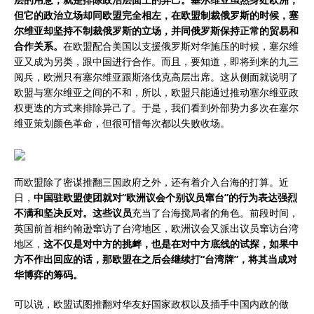
但它的政治立场却同欧盟完全相左，在欧盟制裁俄罗斯的时候，塞
尔维亚却坚持不制裁俄罗斯的立场，并同俄罗斯保持正常的贸易和
合作关系。
在欧盟配合美国以支援俄罗斯对华施压的时候，塞尔维
亚又成为另类，跟中国进行合作。而且，要知道，即将到来的九三
阅兵，欧洲只有塞尔维亚跟斯洛伐克高层出席。这从侧面就说明了
欧盟与塞尔维亚之间的不和，所以，欧盟只能通过推动塞尔维亚政
权更迭的方式来排除异己了。于是，我们看到外部势力多次在塞尔
维亚策划颜色革命，但很可惜每次都以失败收场。
而欧盟除了密谋推翻三国政府之外，还有着介入台海的打算。近
日，
中国驻欧盟使团就对“欧洲议会个别议员窜台”的行为表达强烈
不满和坚决反对。这些议员
充当了台海搅局者的角色。前段时间，
英国前首相约翰逊窜访了台湾地区，欧洲议会又派出议员窜访台湾
地区，
这不仅是对中方的挑衅，也是在对中方底线的试探，如果中
方不作出回应的话，那欧盟在之后会继续打“台湾牌”，将其当成对
华博弈的筹码。
可以说，欧盟试图推翻对华友好国家政权以及插手中国内政的做