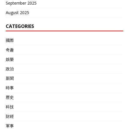
各国领导人的头甚至都不敢
September 2025
抬，别说给予支持了。 贝森
特也就这样碰了一鼻子灰，
August 2025
但显然这并不是我们要关注
的，我们要关注的是，美国
CATEGORIES
这次暗戳戳的行为又在打什
么算盘呢？ 其实掌握了如今
國際
关税战和俄乌冲突的关系，
一切就都很明显了。美国作
奇趣
为单边霸权的拥护者，肯定
是不愿意看到中国的崛起以
娛樂
及多极化的发展的，所以，
政治
无论是以俄罗斯能源为由进
行的关税制裁还是如今美俄
新聞
会晤之前对欧盟的威逼，其
根本还是为了自己的霸权地
時事
位。 站在美国的角度，虽然
歷史
他们已经和中国暂时休战，
但还有一些问题等待商议，
科技
正好趁着这次美俄两国元首
的政治对话将政治问题与经
財經
济问题裹在一起剑指中国。
軍事
这样一来，美国就能在这个