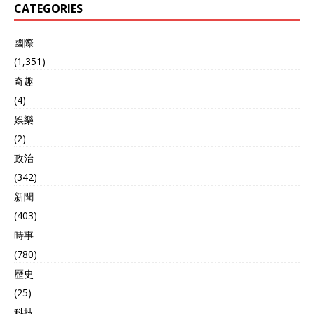
盟 进购俄罗斯石油这件事算
CATEGORIES
是成为美国的心头病了，从
中美第三次谈判前夕到现
國際
在，美国没有一刻放过以这
个理由对俄罗斯甚至是中国
(1,351)
进行制裁的机会，真是煞费
奇趣
苦心了。 而在这两件事中，
(4)
显然，倒霉的欧盟又是一个
都没有落掉，作为一个既和
娛樂
俄乌冲突相关，又是关税战
(2)
中的重要角色，能让美国发
政治
出胁迫也算正常。 然而，这
样的受关注程度对于欧盟来
(342)
说实在是消受不了。一方
新聞
面，作为美国的长期盟友，
欧盟一直和美国建立着紧密
(403)
的经贸和政治联系，对于美
時事
国的胁迫他们并不敢肆意反
(780)
抗。 再说了，他们也不是没
有反抗过，最后的结果还不
歷史
是收获了15%的关税制裁和
(25)
开放市场并投资美国的“奖
科技
赏”，这个滋味，他们并不想