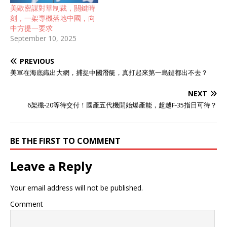
干什么？欧盟的态度背后又
美歐密謀對華制裁，關鍵時
有怎样的深意？ 1、联合声
刻，一架專機落地中國，向
明发布，是真休战还是假和
中方提一要求
平？ 事实证明，再外强中干
September 10, 2025
的人如果碰见难以化解的事
情，也不得不暂时低头，就
PREVIOUS
好像如今关税战中的特朗普
一样。 经过中美第三次谈
美軍在海底織出大網，捕捉中國潛艇，真打起來第一島鏈都出不去？
判，想必所有人对关税战的
局面都已经看得很清楚了，
NEXT
美国要想保住自己的颜面，
6架殲-20等待交付！國產五代機開始爆產能，超越F-35指日可待？
势必是要做出让步的。 但特
朗普似乎一直不甘心，在谈
判完到8月12日关税暂停期
BE THE FIRST TO COMMENT
到期之间一直对中国展开猛
攻，又是二级关税又是口头
Leave a Reply
威胁，最终还不是迫于形势
不得不低头，在倒计时最后
签下了中美联合声明。 但就
Your email address will not be published.
在这个时候，联合声明的发
布遇上了美俄元首会晤，这
Comment
下可给美国了一剂兴奋剂，
借着美俄会晤的时机，美财