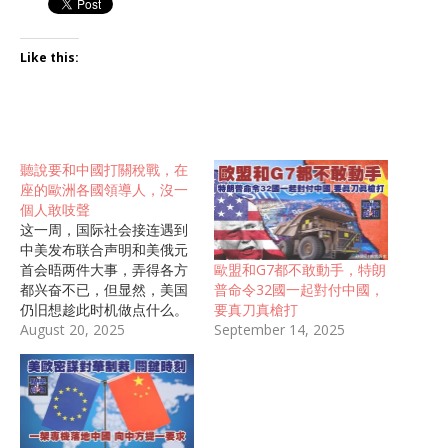
Like this:
聽說要和中國打關稅戰，在
座的歐洲各國領導人，沒一
個人敢吱聲
这一周，国际社会接连遇到
中美发布联合声明和美俄元
歐盟和G7都不敢動手，特朗
首会晤两件大事，弄得各方
普命令32國一起對付中國，
都兴奋不已，但显然，美国
要真刀真槍打
仍旧想趁此时机做点什么。
September 14, 2025
很快，美财长要和中国继续
August 20, 2025
打关税战的消息就传了出
来，出人意料，在场的欧洲
领导人没有一个人敢回应。
关税战不是休战了吗，贝森
特或者说美国弄这一出又想