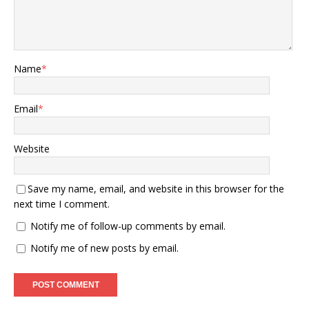
长贝森特开始对欧盟各国施
压。 欧盟作为俄乌冲突中相
关利益方，与这次的美俄会
晤自然是息息相关的，再加
上欧盟在关税战中也有一些
Name
*
关系，自然也就成为了美国
的目标。 当地时间8月13
日，美财长贝森特就喊话欧
Email
*
盟，声称让他们做好准备，
支持对购买俄罗斯能源的国
家加征更高的关税。 很明
Website
显，美财长这一举动意在让
欧盟各国在美俄会晤期间就
Save my name, email, and website in this browser for the
关税制裁的问题和美国达成
一致，以便向俄罗斯或者是
next time I comment.
中国施压。 但让人奇怪的地
Notify me of follow-up comments by email.
方也就是在这，中国早已表
明不会因此停购俄罗斯石
Notify me of new posts by email.
油，况且中美已经就关税战
发布联合声明，难道不是已
经休战了吗？欧盟又会如何
反应呢？ 2、两头为难的欧