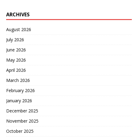
似都在美俄会晤上，但从一
些细节可以看出来，他们对
ARCHIVES
关税战的执着还是很深的，
要不然也不会在这个节骨眼
上逼迫欧盟和美国统一步
August 2026
伐。 其实，这并不是美国
July 2026
头一次耍小聪明，在今年6
月的G7峰会上，美国和参会
June 2026
的各欧洲国家领导人就曾讨
论过对购买俄罗斯能源的买
May 2026
家实施次级关税的事情，甚
April 2026
至还起草了相关的法案。
但就像上文所说，欧盟也只
March 2026
不过是假兴奋罢了，他们深
知如果真的对这件事情下
February 2026
手，一定会引起以中国为首
January 2026
的俄罗斯能源卖家的讨伐，
这对于如今面和心不和的欧
December 2025
盟来说简直就是灭顶之灾。
所以，当贝森特在几个月之
November 2025
后再次提及对中国加征
October 2025
200%的次级关税时，欧洲