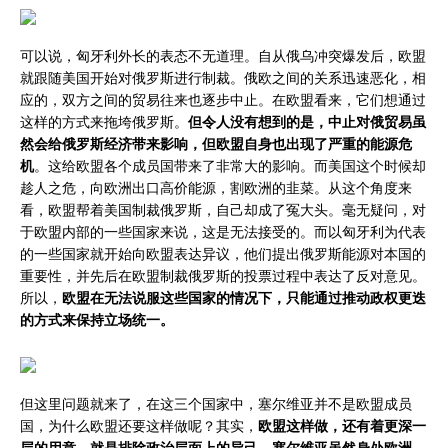
可以说，匈牙利外长的表态不无道理。自从俄乌冲突爆发后，欧盟
就跟随美国开始对俄罗斯进行制裁。俄欧之间的关系迅速恶化，相
应的，双方之间的贸易往来也逐步中止。在欧盟看来，它们想通过
这样的方式来拖垮俄罗斯。
但令人没有想到的是，中止对俄贸易虽
然会给俄罗斯经济带来影响，但欧盟自身也出现了严重的能源危
机
。这给欧盟各个成员国带来了非常大的影响。而美国这个时候却
趁人之危，向欧洲出口高价能源，割欧洲的韭菜。从这个角度来
看，欧盟帮着美国制裁俄罗斯，自己却成了冤大头。毫无疑问，对
于欧盟内部的一些国家来说，这是无法接受的。而以匈牙利为代表
的一些国家就开始向欧盟表达异议，他们提出俄罗斯能源对本国的
重要性，并先后在欧盟制裁俄罗斯的投票过程中表达了反对意见。
所以，
欧盟在无法说服这些国家的情况下，只能通过推动政权更迭
的方式来保持立场统一。
但这里问题就来了，在这三个国家中，塞尔维亚并不是欧盟成员
国，为什么欧盟还要这样做呢？其实，
欧盟这样做，还有着更深一
层的用意，就是排除政治层面上的异己。塞尔维亚虽然身处欧洲，