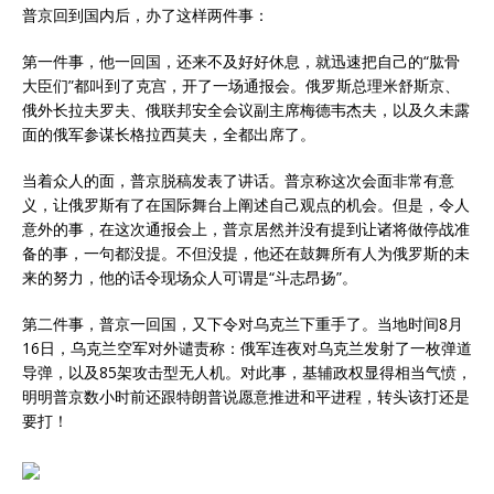
普京回到国内后，办了这样两件事：
第一件事，他一回国，还来不及好好休息，就迅速把自己的“肱骨
大臣们”都叫到了克宫，开了一场通报会。俄罗斯总理米舒斯京、
俄外长拉夫罗夫、俄联邦安全会议副主席梅德韦杰夫，以及久未露
面的俄军参谋长格拉西莫夫，全都出席了。
当着众人的面，普京脱稿发表了讲话。普京称这次会面非常有意
义，让俄罗斯有了在国际舞台上阐述自己观点的机会。但是，令人
意外的事，在这次通报会上，普京居然并没有提到让诸将做停战准
备的事，一句都没提。不但没提，他还在鼓舞所有人为俄罗斯的未
来的努力，他的话令现场众人可谓是“斗志昂扬”。
第二件事，普京一回国，又下令对乌克兰下重手了。当地时间8月
16日，乌克兰空军对外谴责称：俄军连夜对乌克兰发射了一枚弹道
导弹，以及85架攻击型无人机。对此事，基辅政权显得相当气愤，
明明普京数小时前还跟特朗普说愿意推进和平进程，转头该打还是
要打！