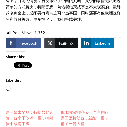
综上，目前的情况，再次印证了中国的判断：复杂的事情无法通过
简单的方式解决，特朗普想一句话就结束战事是不太现实的。最终
的谈判桌上，必须要有俄乌这两个当事国，同时还要有像欧洲这样
的利益攸关方。更多情况，让我们持续关注。
Post Views:
1,352
Facebook
LinkedIn
Twitter/X
Share this:
Like this:
這一幕太罕見：特朗普動真
俄40枚導彈齊發，普京用行
格，普京不敢求中國，特朗
動回應特朗普，並給中國準
普不敢提中國
備了一份大禮