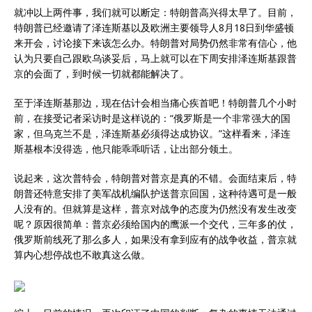
就冲以上两件事，我们就可以断定：特朗普高兴得太早了。目前，
特朗普已经邀请了泽连斯基以及欧洲主要领导人8月18日到华盛顿
来开会，讨论接下来该怎么办。特朗普对局势仍然非常有信心，他
认为只要自己跟欧乌谈妥后，马上就可以在下周安排泽连斯基跟普
京的会面了，到时候一切就都能解决了。
至于泽连斯基那边，现在估计会相当痛心疾首吧！特朗普几个小时
前，在接受记者采访时是这样说的：“俄罗斯是一个非常强大的国
家，但乌克兰不是，泽连斯基必须得达成协议。”这样看来，泽连
斯基根本没得选，他只能乖乖听话，让出部分领土。
说起来，这次普特会，特朗普对普京是真的不错。会面结束后，特
朗普还特意安排了美军战机编队护送普京回国，这种待遇可是一般
人没有的。但就算是这样，普京对战争的态度为仍然没有发生改变
呢？原因很简单：普京必须给国内的鹰派一个交代，三年多的仗，
俄罗斯前线死了那么多人，如果没有拿到应有的战争收益，普京就
算内心想停战也不敢真这么做。