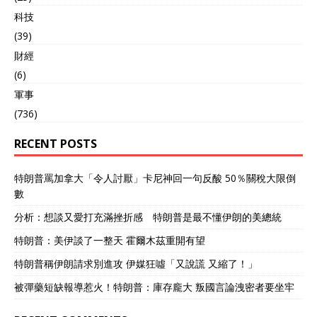
科技
(39)
財經
(6)
軍事
(736)
RECENT POSTS
特朗普罵加拿大「令人討厭」卡尼神回一句反酸 50％關稅大限倒
數
分析：想談又愛打充滿挫折感 特朗普是最不懂伊朗的美總統
特朗普：美伊談了一整天 霍爾木茲重開有望
特朗普稱伊朗請求別進攻 伊媒狂噓「又說謊 又縮了！」
被彈藥短缺報導惹火！特朗普：庫存龐大 叛國言論洩密者要坐牢